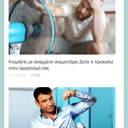
Μά
υγ
Κοιμάστε με αναμμένο ανεμιστήρα; Δείτε τι προκαλεί
στον οργανισμό σας
24-
31-07-2026
ΥΓΕΊΑ