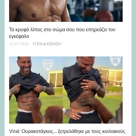
Πώ
Το κρυφό λίπος στο σώμα σου που επηρεάζει τον
μή
εγκέφαλο
28-
31-07-2026
ΥΓΕΊΑ & ΆΣΚΗΣΗ
Viral: Ουρακοτάγκος... ξετρελάθηκε με τους κοιλιακούς
Πώ