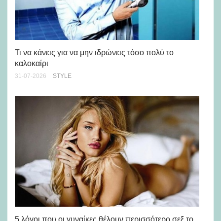
Ρε
Ch
Τι να κάνεις για να μην ιδρώνεις τόσο πολύ το
καλοκαίρι
24-
31-07-2026
STYLE
Άσ
κα
5 λόγοι που οι γυναίκες θέλουν περισσότερο σεξ το