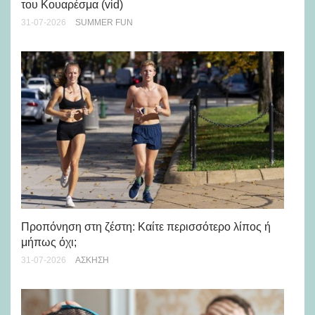
του Κουαρέσμα (vid)
εμ
31-07-2026
SUMMER FUN
28-
Προπόνηση στη ζέστη: Καίτε περισσότερο λίπος ή
5 
μήπως όχι;
28-
31-07-2026
ΆΣΚΗΣΗ