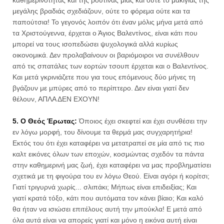
μεγάλης βραδιάς σχεδιάζουν, ούτε το φόρεμα ούτε και τα
παπούτσια! Το γεγονός λοιπόν ότι έναν μόλις μήνα μετά από
τα Χριστούγεννα, έρχεται ο Άγιος Βαλεντίνος, είναι κάτι που
μπορεί να τους ισοπεδώσει ψυχολογικά αλλά κυρίως
οικονομικά. Δεν προλαβαίνουν οι βαριόμοιροι να συνέλθουν
από τις σπατάλες των εορτών τσουπ έρχεται και ο Βαλεντίνος.
Και μετά γκρινιάζετε που για τους επόμενους δύο μήνες τη
βγάζουν με μπύρες από το περίπτερο. Δεν είναι γιατί δεν
θέλουν, ΑΠΛΑ ΔΕΝ ΕΧΟΥΝ!
5. Ο Θεός Έρωτας:
Όποιος έχει σκεφτεί και έχει συνθέσει την
εν λόγω μορφή, του δίνουμε τα θερμά μας συγχαρητήρια!
Εκτός του ότι έχει καταφέρει να μετατραπεί σε μία από τις πιο
καλτ εικόνες όλων των εποχών, κοσμώντας σχεδόν τα πάντα
στην καθημερινή μας ζωή, έχει καταφέρει να μας προβληματίσει
σχετικά με τη φιγούρα του εν λόγω Θεού. Είναι αγόρι ή κορίτσι;
Γιατί τριγυρνά χωρίς... σλιπάκι; Μήπως είναι επιδειξίας; Και
γιατί κρατά τόξο, κάτι που αυτόματα τον κάνει βίαιο; Και καλό
θα ήταν να ισιώσει επιτέλους αυτή την μπούκλα! Ε μετά από
όλα αυτά είναι να απορείς γιατί και μόνο η εικόνα αυτή είναι