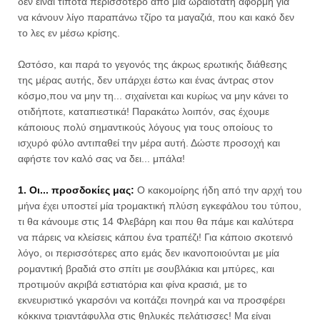
δεν είναι τίποτα περισσότερο από μία ωραιότατη αφορμή για
να κάνουν λίγο παραπάνω τζίρο τα μαγαζιά, που και κακό δεν
το λες εν μέσω κρίσης.
Ωστόσο, και παρά το γεγονός της άκρως ερωτικής διάθεσης
της μέρας αυτής, δεν υπάρχει έστω και ένας άντρας στον
κόσμο,που να μην τη... σιχαίνεται και κυρίως να μην κάνει το
οτιδήποτε, καταπιεστικά! Παρακάτω λοιπόν, σας έχουμε
κάποιους πολύ σημαντικούς λόγους για τους οποίους το
ισχυρό φύλο αντιπαθεί την μέρα αυτή. Δώστε προσοχή και
αφήστε τον καλό σας να δει... μπάλα!
1. Οι... προσδοκίες μας:
Ο κακομοίρης ήδη από την αρχή του
μήνα έχει υποστεί μία τρομακτική πλύση εγκεφάλου του τύπου,
τι θα κάνουμε στις 14 Φλεβάρη και που θα πάμε και καλύτερα
να πάρεις να κλείσεις κάπου ένα τραπέζι! Για κάποιο σκοτεινό
λόγο, οι περισσότερες απο εμάς δεν ικανοποιούνται με μία
ρομαντική βραδιά στο σπίτι με σουβλάκια και μπύρες, και
προτιμούν ακριβά εστιατόρια και φίνα κρασιά, με το
εκνευριστικό γκαρσόνι να κοιτάζει πονηρά και να προσφέρει
κόκκινα τριαντάφυλλα στις θηλυκές πελάτισσες! Μα είναι