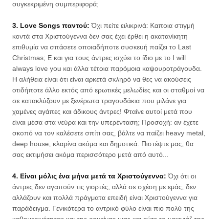
συγκεκριμένη συμπεριφορά;
3. Love Songs παντού:
Όχι πείτε ειλικρινά: Καποια στιγμή
κοντά στα Χριστούγεννα δεν σας έχει έρθει η ακατανίκητη
επιθυμία να σπάσετε οποιαδήποτε συσκευή παίζει το Last
Christmas; Ε και για τους άντρες ισχύει το ίδιο με το I will
always love you και άλλα τέτοια παρόμοια καψουροτράγουδα.
Η αλήθεια είναι ότι είναι αρκετά σκληρό να θες να ακούσεις
οτιδήποτε άλλο εκτός από ερωτικές μελωδίες και οι σταθμοί να
σε κατακλύζουν με ξενέρωτα τραγουδάκια που μιλάνε για
χαμένες αγάπες και άδικους άντρες! Φταίνε αυτοί μετά που
είναι μέσα στα νεύρα και την υπερένταση; Προσοχή: αν έχετε
σκοπό να τον καλέσετε σπίτι σας, βάλτε να παίζει heavy metal,
deep house, κλαρίνα ακόμα και δημοτικά. Πιστέψτε μας, θα
σας εκτιμήσει ακόμα περισσότερο μετά από αυτό...
4. Είναι μόλις ένα μήνα μετά τα Χριστούγεννα:
Όχι ότι οι
άντρες δεν αγαπούν τις γιορτές, αλλά σε σχέση με εμάς, δεν
αλλάζουν και πολλά πράγματα επειδή είναι Χριστούγεννα για
παράδειγμα. Γενικότερα το αντρικό φύλο είναι πιο πολύ της
καθημερινότητας και της ρουτίνας μιας και ούτε το μακιγιάζ της