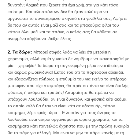
δυνατόν; Αρχικά που ξέρετε ότι έχει χρήματα για κάτι τόσο
επίσημο. Και τελοσπάντων δεν θα ήταν καλύτερο να
οργανώσει το συγκεκριμένο σκηνικό στα γενέθλιά σας; Αφήστε
δε που αν αυτός είναι μαζί σας και τα μπακούρια φίλοι του
κάπου όλοι μαζί και τα σπάνε, ο καλός σας θα κάθεται σε
αναμμένα κάρβουνα. Δείξτε έλεος...
2. Τα δώρα:
Μπορεί σοφός λαός να λέει ότι μετράει η
χειρονομία, αλλά καμία γυναίκα δε νομίζουμε να ικανοποιηθεί με
μία... χειραψία! Τα δώρα τη συγκεκριμένη μέρα είναι ιδιαίτερα
και άκρως ριψοκίνδυνα! Εκτός του ότι το πορτοφόλι αδειάζει,
και εξαφανίζεται πλήρως η επιθυμία του για εκείνο το υπέροχο
μπουφάν που είχε σταμπάρει, θα πρέπει πάντα να είναι διπλής
φύσεως ή ακόμα και τριπλής! Απαραίτητα θα πρέπει να
υπάρχουν λουλούδια, αν είναι δυνατόν, και φυσικά κάτι ακόμα,
το οποίο καλό θα ήταν να είναι κάτι σε αξεσουάρ, τύπου
κόσμημα, λέμε εμείς τώρα... Ε λοιπόν για τους άντρες τα
λουλούδια είναι νεκροί οργανισμοί με ωραία χρώματα, και τα
κοσμήματα κάτι παντελώς άχρηστο που με την πρώτη ευκαιρία
θα το πάμε για αλλαγή. Μα είναι να μην τα πάρει κανείς με τη