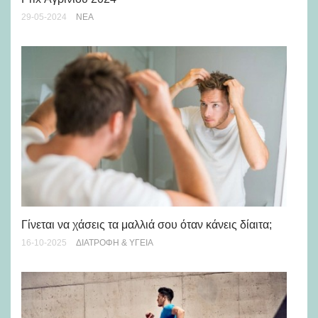
06-
29-05-2024
ΝΈΑ
Μή
κα
Γίνεται να χάσεις τα μαλλιά σου όταν κάνεις δίαιτα;
03-
16-10-2025
ΔΙΑΤΡΟΦΉ & ΥΓΕΊΑ