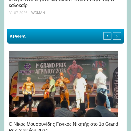
καλοκαίρι
24-
31-07-2026
WOMAN
ΑΡΘΡΑ
Ο Νίκος Μουσουνίδης Γενικός Νικητής στο 1o Grand
Ιδ
Prix Αγρινίου 2024