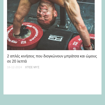
2 απλές κινήσεις που διογκώνουν μπράτσα και ώμους
σε 20 λεπτά
Οι
16-12-2024
ΧΤΊΣΕ ΜΥΣ
πα
09-