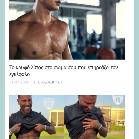
Πώ
Το κρυφό λίπος στο σώμα σου που επηρεάζει τον
μή
εγκέφαλο
28-
31-07-2026
ΥΓΕΊΑ & ΆΣΚΗΣΗ