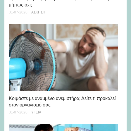
μήπως όχι;
28-
31-07-2026
ΆΣΚΗΣΗ
Μά
υγ
Κοιμάστε με αναμμένο ανεμιστήρα; Δείτε τι προκαλεί
στον οργανισμό σας
24-
31-07-2026
ΥΓΕΊΑ