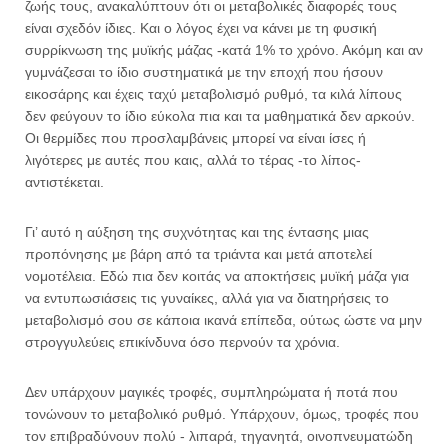
ζωής τους, ανακαλύπτουν ότι οι μεταβολικές διαφορές τους
είναι σχεδόν ίδιες. Και ο λόγος έχει να κάνει με τη φυσική
συρρίκνωση της μυϊκής μάζας -κατά 1% το χρόνο. Ακόμη και αν
γυμνάζεσαι το ίδιο συστηματικά με την εποχή που ήσουν
εικοσάρης και έχεις ταχύ μεταβολισμό ρυθμό, τα κιλά λίπους
δεν φεύγουν το ίδιο εύκολα πια και τα μαθηματικά δεν αρκούν.
Οι θερμίδες που προσλαμβάνεις μπορεί να είναι ίσες ή
λιγότερες με αυτές που καις, αλλά το τέρας -το λίπος-
αντιστέκεται.
Γι’ αυτό η αύξηση της συχνότητας και της έντασης μιας
προπόνησης με βάρη από τα τριάντα και μετά αποτελεί
νομοτέλεια. Εδώ πια δεν κοιτάς να αποκτήσεις μυϊκή μάζα για
να εντυπωσιάσεις τις γυναίκες, αλλά για να διατηρήσεις το
μεταβολισμό σου σε κάποια ικανά επίπεδα, ούτως ώστε να μην
στρογγυλεύεις επικίνδυνα όσο περνούν τα χρόνια.
Δεν υπάρχουν μαγικές τροφές, συμπληρώματα ή ποτά που
τονώνουν το μεταβολικό ρυθμό. Υπάρχουν, όμως, τροφές που
τον επιβραδύνουν πολύ - λιπαρά, τηγανητά, οινοπνευματώδη