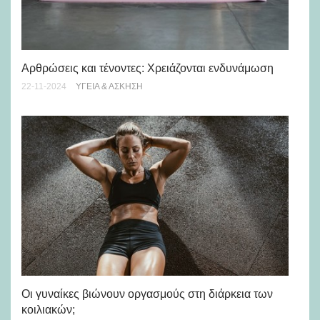
Πο
Aρθρώσεις και τένοντες: Χρειάζονται ενδυνάμωση
Πο
22-11-2024
ΥΓΕΊΑ & ΆΣΚΗΣΗ
30-
Οι γυναίκες βιώνουν οργασμούς στη διάρκεια των
Πώ
κοιλιακών;
σο