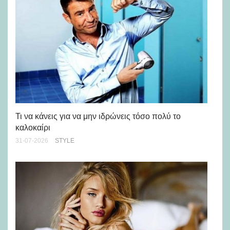
Ρε
Ch
Τι να κάνεις για να μην ιδρώνεις τόσο πολύ το
καλοκαίρι
24-
31-07-2026
STYLE