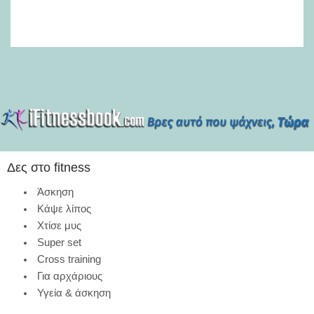
Δες στο fitness
Άσκηση
Κάψε λίπος
Χτίσε μυς
Super set
Cross training
Για αρχάριους
Υγεία & άσκηση