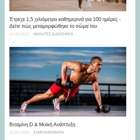
Γι
Έτρεχε 1,5 χιλιόμετρο καθημερινά για 100 ημέρες -
02-
Δείτε πώς μεταμορφώθηκε το σώμα του
18-09-2025
ΑΘΛΗΤΈΣ & ΔΙΆΣΗΜΟΙ
Τι
γα
Βιταμίνη D & Μυϊκή Ανάπτυξη
03-
11-06-2026
ΣΥΜΠΛΗΡΏΜΑΤΑ