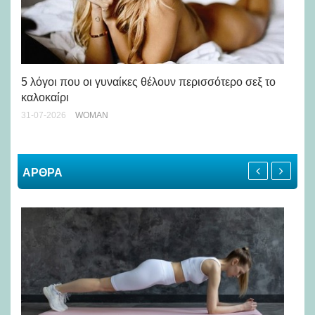
Άσ
κα
5 λόγοι που οι γυναίκες θέλουν περισσότερο σεξ το
καλοκαίρι
24-
31-07-2026
WOMAN
ΑΡΘΡΑ