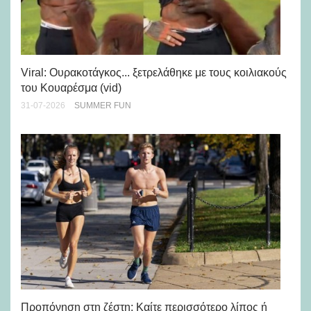
Viral: Ουρακοτάγκος... ξετρελάθηκε με τους κοιλιακούς
Πώ
του Κουαρέσμα (vid)
εμ
31-07-2026
SUMMER FUN
28-
Προπόνηση στη ζέστη: Καίτε περισσότερο λίπος ή
5 