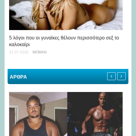
Άσ
κα
5 λόγοι που οι γυναίκες θέλουν περισσότερο σεξ το
καλοκαίρι
24-
31-07-2026
WOMAN
ΑΡΘΡΑ