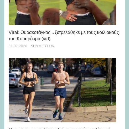
Viral: Ουρακοτάγκος... ξετρελάθηκε με τους κοιλιακούς
Πώ
του Κουαρέσμα (vid)
εμ
31-07-2026
SUMMER FUN
28-