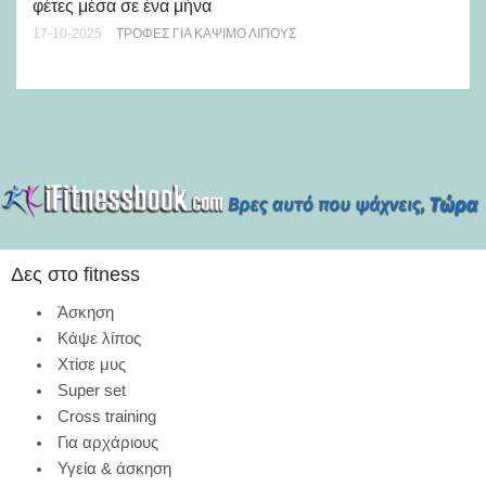
φέτες μέσα σε ένα μήνα
απ
17-10-2025
ΤΡΟΦΈΣ ΓΙΑ ΚΆΨΙΜΟ ΛΊΠΟΥΣ
28-
Δες στο fitness
Άσκηση
Κάψε λίπος
Χτίσε μυς
Super set
Cross training
Για αρχάριους
Υγεία & άσκηση