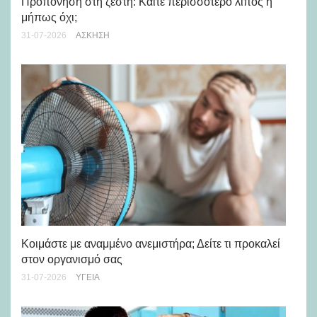
Προπόνηση στη ζέστη: Καίτε περισσότερο λίπος ή
5 
μήπως όχι;
28-
31-07-2026
ΆΣΚΗΣΗ
Μά
υγ
Κοιμάστε με αναμμένο ανεμιστήρα; Δείτε τι προκαλεί
στον οργανισμό σας
24-
31-07-2026
ΥΓΕΊΑ