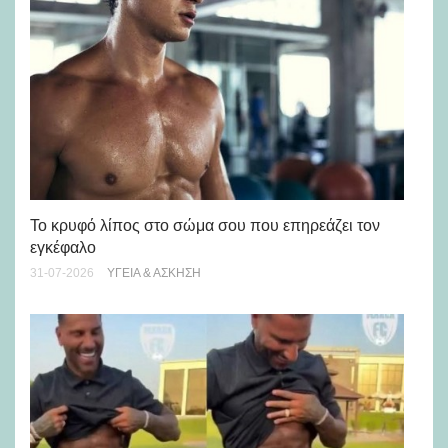
Πώ
Το κρυφό λίπος στο σώμα σου που επηρεάζει τον
μή
εγκέφαλο
28-
31-07-2026
ΥΓΕΊΑ & ΆΣΚΗΣΗ