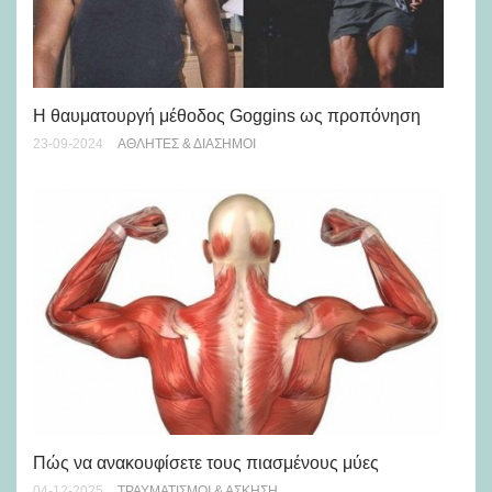
H θαυματουργή μέθοδος Goggins ως προπόνηση
20
τη
23-09-2024
ΑΘΛΗΤΈΣ & ΔΙΆΣΗΜΟΙ
07-
Πώς να ανακουφίσετε τους πιασμένους μύες
Τε
04-12-2025
ΤΡΑΥΜΑΤΙΣΜΟΊ & ΆΣΚΗΣΗ