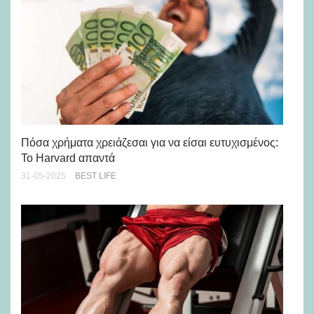
Πόσα χρήματα χρειάζεσαι για να είσαι ευτυχισμένος:
Η 
Το Harvard απαντά
τη
31-05-2025
BEST LIFE
20-