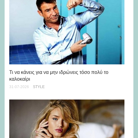
Ρε
Ch
Τι να κάνεις για να μην ιδρώνεις τόσο πολύ το
καλοκαίρι
24-
31-07-2026
STYLE