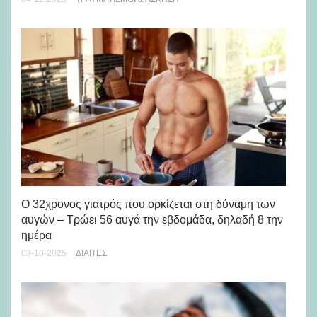
πα
26-
Ο 32χρονος γιατρός που ορκίζεται στη δύναμη των
αυγών – Τρώει 56 αυγά την εβδομάδα, δηλαδή 8 την
ημέρα
Πώ
πρ
03-10-2025
ΔΊΑΙΤΕΣ
22-