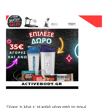
Ξέρεις τι λένε ε; H καλή μέρα από το πρωί