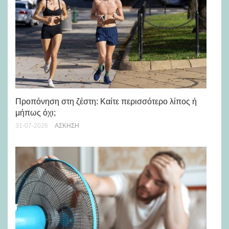
Προπόνηση στη ζέστη: Καίτε περισσότερο λίπος ή
5 
μήπως όχι;
28-
31-07-2026
ΆΣΚΗΣΗ