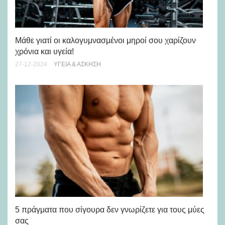
Μάθε γιατί οι καλογυμνασμένοι μηροί σου χαρίζουν
Ώρ
χρόνια και υγεία!
πρ
27-12-2024
ΥΓΕΊΑ & ΆΣΚΗΣΗ
04-
5 πράγματα που σίγουρα δεν γνωρίζετε για τους μύες
Τι
σας
13-