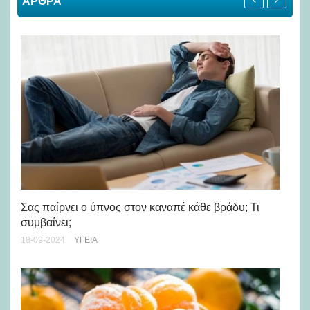
ΑΡΘΡΑ
Σας παίρνει ο ύπνος στον καναπέ κάθε βράδυ; Τι
Co
συμβαίνει;
Αν
18-09-2024
ΥΓΕΊΑ
23-