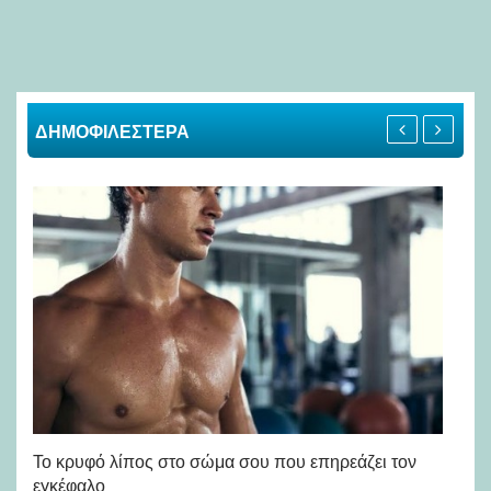
ΔΗΜΟΦΙΛΕΣΤΕΡΑ
Πώ
Το κρυφό λίπος στο σώμα σου που επηρεάζει τον
μή
εγκέφαλο