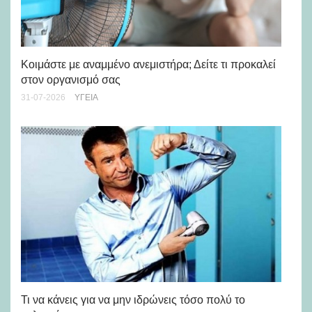
Μά
υγ
Κοιμάστε με αναμμένο ανεμιστήρα; Δείτε τι προκαλεί
στον οργανισμό σας
24-
31-07-2026
ΥΓΕΊΑ
Ρε
Ch
Τι να κάνεις για να μην ιδρώνεις τόσο πολύ το