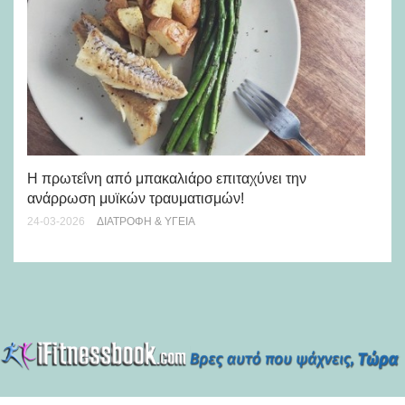
Πω
κα
Η πρωτεΐνη από μπακαλιάρο επιταχύνει την
06-
ανάρρωση μυϊκών τραυματισμών!
24-03-2026
ΔΙΑΤΡΟΦΉ & ΥΓΕΊΑ