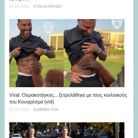
28-
31-07-2026
ΥΓΕΊΑ & ΆΣΚΗΣΗ
Viral: Ουρακοτάγκος... ξετρελάθηκε με τους κοιλιακούς
Πώ
του Κουαρέσμα (vid)
εμ
31-07-2026
SUMMER FUN
28-