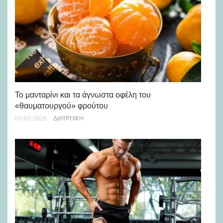
Το μανταρίνι και τα άγνωστα οφέλη του
Συ
«θαυματουργού» φρούτου
δι
03-02-2026
ΔΙΑΤΡΟΦΉ
24-