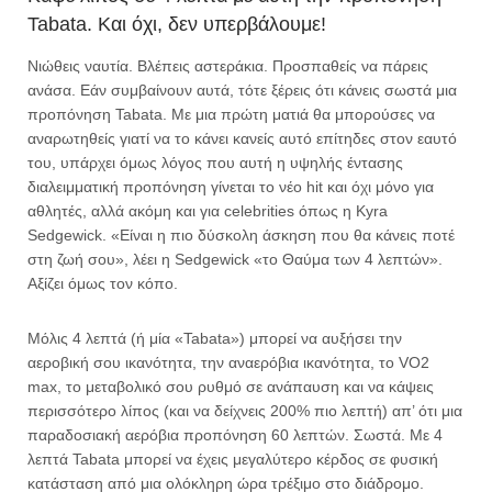
Tabata. Και όχι, δεν υπερβάλουμε!
Νιώθεις ναυτία. Βλέπεις αστεράκια. Προσπαθείς να πάρεις
ανάσα. Εάν συμβαίνουν αυτά, τότε ξέρεις ότι κάνεις σωστά μια
προπόνηση Tabata. Με μια πρώτη ματιά θα μπορούσες να
αναρωτηθείς γιατί να το κάνει κανείς αυτό επίτηδες στον εαυτό
του, υπάρχει όμως λόγος που αυτή η υψηλής έντασης
διαλειμματική προπόνηση γίνεται το νέο hit και όχι μόνο για
αθλητές, αλλά ακόμη και για celebrities όπως η Kyra
Sedgewick. «Είναι η πιο δύσκολη άσκηση που θα κάνεις ποτέ
στη ζωή σου», λέει η Sedgewick «το Θαύμα των 4 λεπτών».
Αξίζει όμως τον κόπο.
Μόλις 4 λεπτά (ή μία «Tabata») μπορεί να αυξήσει την
αεροβική σου ικανότητα, την αναερόβια ικανότητα, το VO2
max, το μεταβολικό σου ρυθμό σε ανάπαυση και να κάψεις
περισσότερο λίπος (και να δείχνεις 200% πιο λεπτή) απ’ ότι μια
παραδοσιακή αερόβια προπόνηση 60 λεπτών. Σωστά. Με 4
λεπτά Tabata μπορεί να έχεις μεγαλύτερο κέρδος σε φυσική
κατάσταση από μια ολόκληρη ώρα τρέξιμο στο διάδρομο.