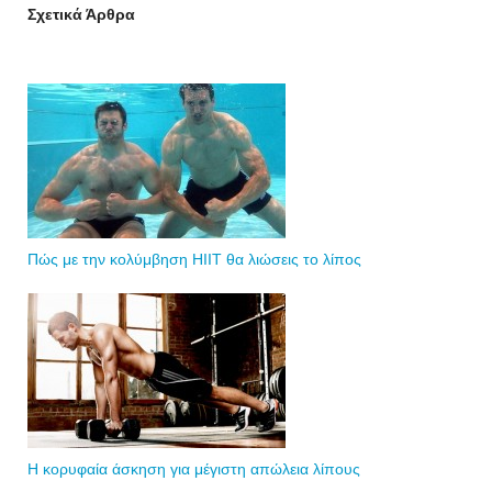
Σχετικά Άρθρα
Πώς με την κολύμβηση HIIT θα λιώσεις το λίπος
Η κορυφαία άσκηση για μέγιστη απώλεια λίπους