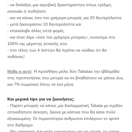
- να διαλέξεις μια αεροβική δραστηριότητα όπως τρέξιμο,
σκοινάκι ή ποδήλατο
- και να κάνεις όσο πιο γρήγορα μπορείς για 20 δευτερόλεπτα.
- μετά ξεκουράσου 10 δευτερόλεπτα και
- επανάλαβε άλλες επτά φορές.
- και όταν λέμε «όσο πιο γρήγορα μπορείς», εννοούμε στο
100% της μέγιστης έντασής σου.
- στο τέλος των 4 λεπτών θα πρέπει να νιώθεις ότι θα
πεθάνεις!
Μάθε κι αυτό
: Η προσθήκη μόλις δύο Tabatas την εβδομάδα
στις προπονήσεις σου μπορεί να σε βοηθήσουν να χάσεις έως
και 7% σωματικό λίπος σε ένα μήνα.
Και μερικά tips για να ξεκινήσεις:
- Παρότι μπορείς να κάνεις μια διαλειμματική Tabata με σχεδόν
οποιαδήποτε άσκηση, ξεκίνα με κάποια που θα είσαι πολύ
εξοικειωμένη. Οι περισσότεροι άνθρωποι επιλέγουν το sprint
στο διάδρομο.
- Θα χρειαστείς ένα καλό χρονόμετρο για να μετράς το χρόνο,