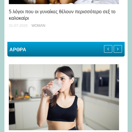
Άσ
κα
5 λόγοι που οι γυναίκες θέλουν περισσότερο σεξ το
καλοκαίρι
24-
31-07-2026
WOMAN
ΑΡΘΡΑ