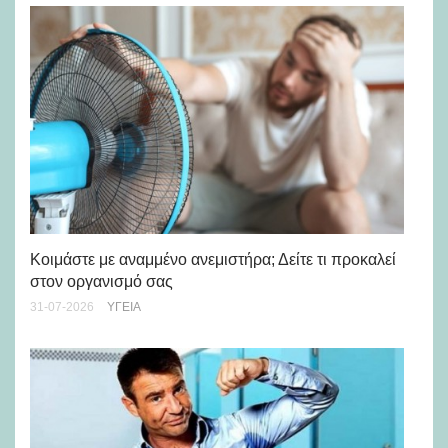
Μά
υγ
Κοιμάστε με αναμμένο ανεμιστήρα; Δείτε τι προκαλεί
στον οργανισμό σας
24-
31-07-2026
ΥΓΕΊΑ