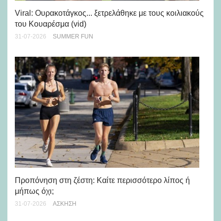
Viral: Ουρακοτάγκος... ξετρελάθηκε με τους κοιλιακούς
Πώ
του Κουαρέσμα (vid)
εμ
31-07-2026
SUMMER FUN
28-
Προπόνηση στη ζέστη: Καίτε περισσότερο λίπος ή
5 
μήπως όχι;
28-
31-07-2026
ΆΣΚΗΣΗ