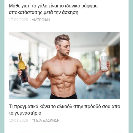
Μάθε γιατί το γάλα είναι το ιδανικό ρόφημα
Ασ
αποκατάστασης μετά την άσκηση
σε
17-09-2025
ΔΙΑΤΡΟΦΉ
26-
Κα
Τι πραγματικά κάνει το αλκοόλ στην πρόοδό σου από
το γυμναστήριο
18-
13-01-2026
ΥΓΕΊΑ & ΆΣΚΗΣΗ