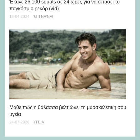
Ph
Έκανε 26.100 squats σε 24 ώρες για να σπάσει το
παγκόσμιο ρεκόρ (vid)
28-
19-04-2024
'ΟΤΙ ΝΑ'ΝΑΙ
Κα
Μάθε πως η θάλασσα βελτιώνει τη μυοσκελετική σου
15-
υγεία
24-07-2026
ΥΓΕΊΑ