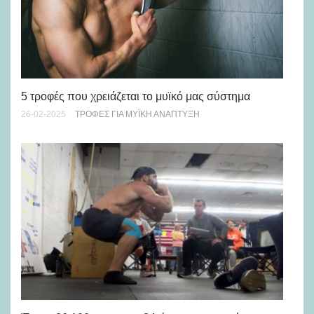
Κά
5 τροφές που χρειάζεται το μυϊκό μας σύστημα
04-
26-02-2025
ΤΡΟΦΈΣ ΓΙΑ ΜΥΪΚΉ ΑΝΆΠΤΥΞΗ
Στ