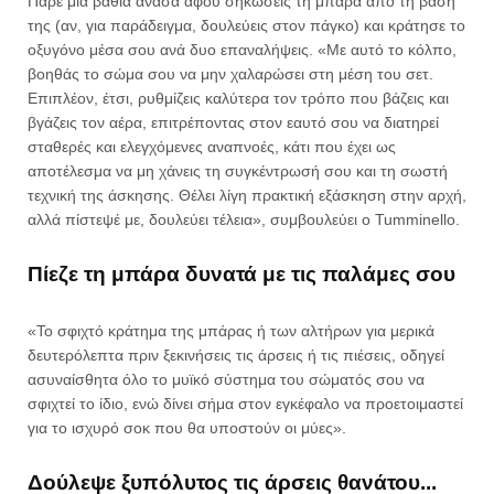
Πάρε μια βαθιά ανάσα αφού σηκώσεις τη μπάρα από τη βάση
της (αν, για παράδειγμα, δουλεύεις στον πάγκο) και κράτησε το
οξυγόνο μέσα σου ανά δυο επαναλήψεις. «Με αυτό το κόλπο,
βοηθάς το σώμα σου να μην χαλαρώσει στη μέση του σετ.
Επιπλέον, έτσι, ρυθμίζεις καλύτερα τον τρόπο που βάζεις και
βγάζεις τον αέρα, επιτρέποντας στον εαυτό σου να διατηρεί
σταθερές και ελεγχόμενες αναπνοές, κάτι που έχει ως
αποτέλεσμα να μη χάνεις τη συγκέντρωσή σου και τη σωστή
τεχνική της άσκησης. Θέλει λίγη πρακτική εξάσκηση στην αρχή,
αλλά πίστεψέ με, δουλεύει τέλεια», συμβουλεύει ο Tumminello.
Πίεζε τη μπάρα δυνατά με τις παλάμες σου
«Το σφιχτό κράτημα της μπάρας ή των αλτήρων για μερικά
δευτερόλεπτα πριν ξεκινήσεις τις άρσεις ή τις πιέσεις, οδηγεί
ασυναίσθητα όλο το μυϊκό σύστημα του σώματός σου να
σφιχτεί το ίδιο, ενώ δίνει σήμα στον εγκέφαλο να προετοιμαστεί
για το ισχυρό σοκ που θα υποστούν οι μύες».
Δούλεψε ξυπόλυτος τις άρσεις θανάτου...