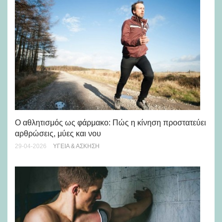
Πώ
οι
Ο αθλητισμός ως φάρμακο: Πώς η κίνηση προστατεύει
αρθρώσεις, μύες και νου
03-
29-04-2026
ΥΓΕΊΑ & ΆΣΚΗΣΗ