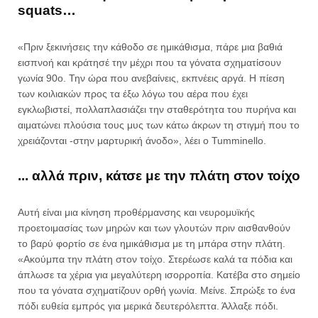
squats…
«Πριν ξεκινήσεις την κάθοδο σε ημικάθισμα, πάρε μια βαθιά
εισπνοή και κράτησέ την μέχρι που τα γόνατα σχηματίσουν
γωνία 90ο. Την ώρα που ανεβαίνεις, εκπνέεις αργά. Η πίεση
των κοιλιακών προς τα έξω λόγω του αέρα που έχει
εγκλωβιστεί, πολλαπλασιάζει την σταθερότητα του πυρήνα και
αιματώνει πλούσια τους μυς των κάτω άκρων τη στιγμή που το
χρειάζονται -στην μαρτυρική άνοδο», λέει ο Tumminello.
... αλλά πριν, κάτσε με την πλάτη στον τοίχο
Αυτή είναι μια κίνηση προθέρμανσης και νευρομυϊκής
προετοιμασίας των μηρών και των γλουτών πριν αισθανθούν
το βαρύ φορτίο σε ένα ημικάθισμα με τη μπάρα στην πλάτη.
«Ακούμπα την πλάτη στον τοίχο. Στερέωσε καλά τα πόδια και
άπλωσε τα χέρια για μεγαλύτερη ισορροπία. Κατέβα στο σημείο
που τα γόνατα σχηματίζουν ορθή γωνία. Μείνε. Σπρώξε το ένα
πόδι ευθεία εμπρός για μερικά δευτερόλεπτα. Άλλαξε πόδι.