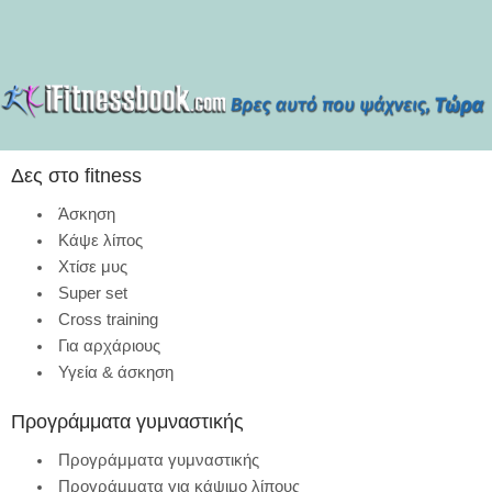
Δες στο fitness
Άσκηση
Κάψε λίπος
Χτίσε μυς
Super set
Cross training
Για αρχάριους
Υγεία & άσκηση
Προγράμματα γυμναστικής
Προγράμματα γυμναστικής
Προγράμματα για κάψιμο λίπους