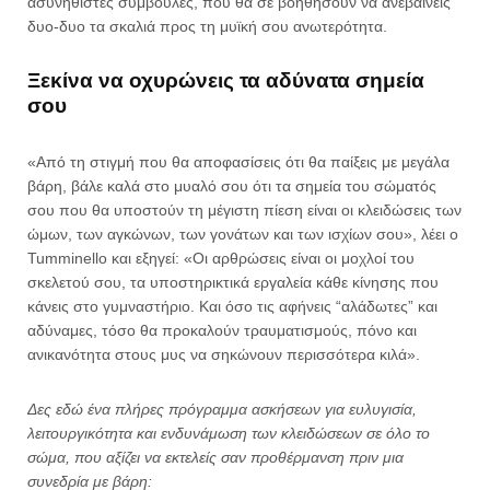
ασυνήθιστες συμβουλές, που θα σε βοηθήσουν να ανεβαίνεις
δυο-δυο τα σκαλιά προς τη μυϊκή σου ανωτερότητα.
Ξεκίνα να οχυρώνεις τα αδύνατα σημεία
σου
«Από τη στιγμή που θα αποφασίσεις ότι θα παίξεις με μεγάλα
βάρη, βάλε καλά στο μυαλό σου ότι τα σημεία του σώματός
σου που θα υποστούν τη μέγιστη πίεση είναι οι κλειδώσεις των
ώμων, των αγκώνων, των γονάτων και των ισχίων σου», λέει ο
Tumminello και εξηγεί: «Οι αρθρώσεις είναι οι μοχλοί του
σκελετού σου, τα υποστηρικτικά εργαλεία κάθε κίνησης που
κάνεις στο γυμναστήριο. Και όσο τις αφήνεις “αλάδωτες” και
αδύναμες, τόσο θα προκαλούν τραυματισμούς, πόνο και
ανικανότητα στους μυς να σηκώνουν περισσότερα κιλά».
Δες εδώ ένα πλήρες πρόγραμμα ασκήσεων για ευλυγισία,
λειτουργικότητα και ενδυνάμωση των κλειδώσεων σε όλο το
σώμα, που αξίζει να εκτελείς σαν προθέρμανση πριν μια
συνεδρία με βάρη: