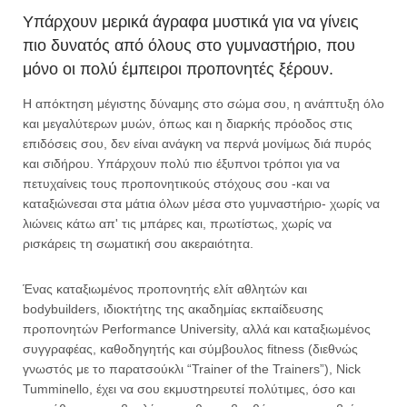
Υπάρχουν μερικά άγραφα μυστικά για να γίνεις
πιο δυνατός από όλους στο γυμναστήριο, που
μόνο οι πολύ έμπειροι προπονητές ξέρουν.
Η απόκτηση μέγιστης δύναμης στο σώμα σου, η ανάπτυξη όλο
και μεγαλύτερων μυών, όπως και η διαρκής πρόοδος στις
επιδόσεις σου, δεν είναι ανάγκη να περνά μονίμως διά πυρός
και σιδήρου. Υπάρχουν πολύ πιο έξυπνοι τρόποι για να
πετυχαίνεις τους προπονητικούς στόχους σου -και να
καταξιώνεσαι στα μάτια όλων μέσα στο γυμναστήριο- χωρίς να
λιώνεις κάτω απ' τις μπάρες και, πρωτίστως, χωρίς να
ρισκάρεις τη σωματική σου ακεραιότητα.
Ένας καταξιωμένος προπονητής ελίτ αθλητών και
bodybuilders, ιδιοκτήτης της ακαδημίας εκπαίδευσης
προπονητών Performance University, αλλά και καταξιωμένος
συγγραφέας, καθοδηγητής και σύμβουλος fitness (διεθνώς
γνωστός με το παρατσούκλι “Trainer of the Trainers”), Nick
Tumminello, έχει να σου εκμυστηρευτεί πολύτιμες, όσο και