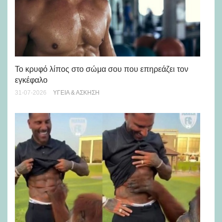
Πώ
Το κρυφό λίπος στο σώμα σου που επηρεάζει τον
μή
εγκέφαλο
28-
31-07-2026
ΥΓΕΊΑ & ΆΣΚΗΣΗ