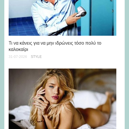
Ρε
Ch
Τι να κάνεις για να μην ιδρώνεις τόσο πολύ το
καλοκαίρι
24-
31-07-2026
STYLE