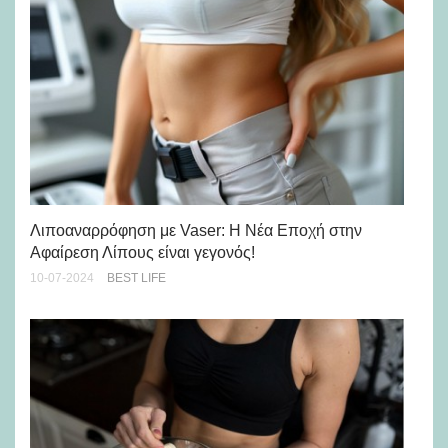
Λιποαναρρόφηση με Vaser: Η Νέα Εποχή στην
Αφαίρεση Λίπους είναι γεγονός!
Οι
σύ
10-07-2024
BEST LIFE
16-