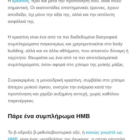
Η
κρεατίνη
, πριν και μετά την προπόνησή σου, είναι πολύ
σημαντική. Οι εκατοντάδες επιστημονικές έρευνες, έχουν
αποδείξει, όχι μόνο την αξία της, αλλά και την απόλυτη
ασφάλειά της.
Η κρεατίνη είναι ένα από τα πιο διαδεδομένα διατροφικά
συμπληρώματα παγκοσμίως και χρησιμοποιείται στο body
building, αλλά και σε άλλα αθλήματα, που απαιτούν δύναμη ή
ταχύτητα. Θεωρείται ως ένα από τα πιο αποτελεσματικά
συμπληρώματα, όσον αφορά στο χτίσιμο της μυϊκής μάζας.
Συγκεκριμένα, η μονοϋδρική κρεατίνη, συμβάλει στο χτίσιμο
άπαχου μυϊκού όγκου, ενισχύει την ενέργεια κατά την
προπόνηση και χαρίζει αυξημένη αντοχή, χωρίς καθόλου
παρενέργειες.
Πάρε ένα συμπλήρωμα HMB
Το β-υδροξύ β-µεθυλοβουτυρικό οξύ, ή
κοινώς γνωστό ως
HMB
, είναι ένας μεταβολίτης της Λευκίνης, η οποία αποτελεί