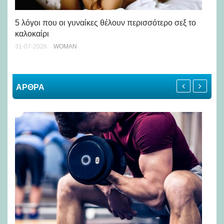
Άσ
κα
5 λόγοι που οι γυναίκες θέλουν περισσότερο σεξ το
καλοκαίρι
24-
31-07-2026
WOMAN
ΑΡΘΡΑ