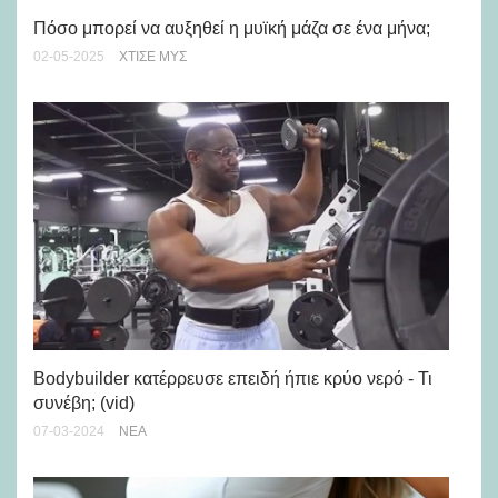
Πόσο μπορεί να αυξηθεί η μυϊκή μάζα σε ένα μήνα;
Αυ
λί
02-05-2025
ΧΤΊΣΕ ΜΥΣ
08-
Bodybuilder κατέρρευσε επειδή ήπιε κρύο νερό - Τι
συνέβη; (vid)
Τι
πρ
07-03-2024
ΝΈΑ
23-