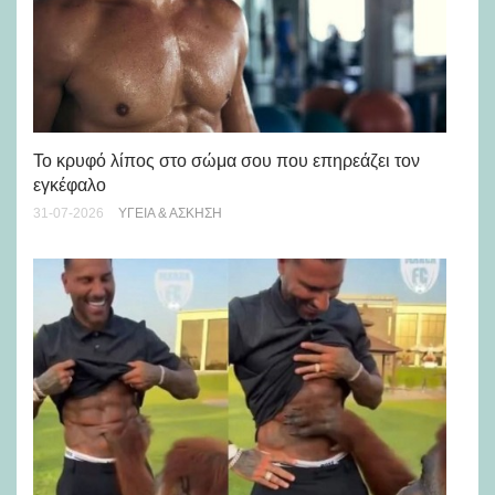
Πώ
Το κρυφό λίπος στο σώμα σου που επηρεάζει τον
μή
εγκέφαλο
28-
31-07-2026
ΥΓΕΊΑ & ΆΣΚΗΣΗ