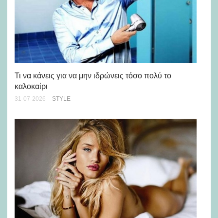
Ρε
Ch
Τι να κάνεις για να μην ιδρώνεις τόσο πολύ το
καλοκαίρι
24-
31-07-2026
STYLE