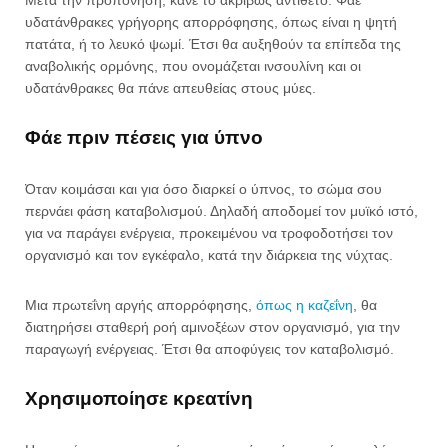
Μετά την προπόνηση, κάνε το ακριβώς αντίθετο. Φάε
υδατάνθρακες γρήγορης απορρόφησης, όπως είναι η ψητή
πατάτα, ή το λευκό ψωμί. Έτσι θα αυξηθούν τα επίπεδα της
αναβολικής ορμόνης, που ονομάζεται ινσουλίνη και οι
υδατάνθρακες θα πάνε απευθείας στους μύες.
Φάε πριν πέσεις για ύπνο
Όταν κοιμάσαι και για όσο διαρκεί ο ύπνος, το σώμα σου
περνάει φάση καταβολισμού. Δηλαδή αποδομεί τον μυϊκό ιστό,
για να παράγει ενέργεια, προκειμένου να τροφοδοτήσει τον
οργανισμό και τον εγκέφαλο, κατά την διάρκεια της νύχτας.
Μια πρωτεΐνη αργής απορρόφησης,
όπως η καζεΐνη
, θα
διατηρήσει σταθερή ροή αμινοξέων στον οργανισμό, για την
παραγωγή ενέργειας. Έτσι θα αποφύγεις τον καταβολισμό.
Χρησιμοποίησε κρεατίνη