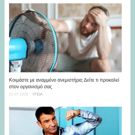
Μά
υγ
Κοιμάστε με αναμμένο ανεμιστήρα; Δείτε τι προκαλεί
στον οργανισμό σας
24-
31-07-2026
ΥΓΕΊΑ