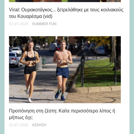
Viral: Ουρακοτάγκος... ξετρελάθηκε με τους κοιλιακούς
Πώ
του Κουαρέσμα (vid)
εμ
31-07-2026
SUMMER FUN
28-
Προπόνηση στη ζέστη: Καίτε περισσότερο λίπος ή
5 
μήπως όχι;
28-
31-07-2026
ΆΣΚΗΣΗ