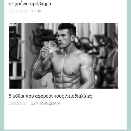
Πο
σε χρόνιο πρόβλημα
όγ
12-12-2024
ΥΓΕΊΑ
25-
5 μύθοι που αφορούν τους λιποδιαλύτες
9 
13-03-2025
ΣΥΜΠΛΗΡΏΜΑΤΑ
κα
31-