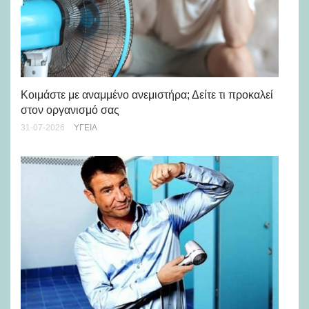
Μά
υγ
Κοιμάστε με αναμμένο ανεμιστήρα; Δείτε τι προκαλεί
στον οργανισμό σας
24-
31-07-2026
ΥΓΕΊΑ