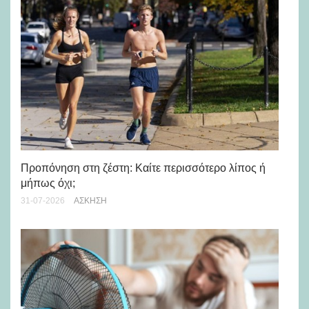
Προπόνηση στη ζέστη: Καίτε περισσότερο λίπος ή
5 
μήπως όχι;
28-
31-07-2026
ΆΣΚΗΣΗ