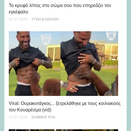
Πώ
Το κρυφό λίπος στο σώμα σου που επηρεάζει τον
μή
εγκέφαλο
28-
31-07-2026
ΥΓΕΊΑ & ΆΣΚΗΣΗ
Viral: Ουρακοτάγκος... ξετρελάθηκε με τους κοιλιακούς
Πώ
του Κουαρέσμα (vid)
εμ
31-07-2026
SUMMER FUN
28-