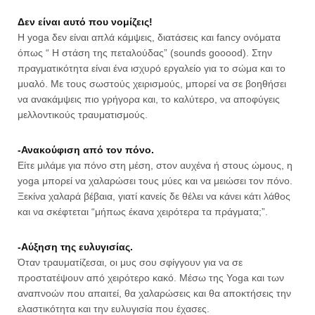
Δεν είναι αυτό που νομίζεις!
Η yoga δεν είναι απλά κάμψεις, διατάσεις και fancy ονόματα
όπως “ Η στάση της πεταλούδας” (sounds gooood). Στην
πραγματικότητα είναι ένα ισχυρό εργαλείο για το σώμα και το
μυαλό. Με τους σωστούς χειρισμούς, μπορεί να σε βοηθήσει
να ανακάμψεις πιο γρήγορα και, το καλύτερο, να αποφύγεις
μελλοντικούς τραυματισμούς.
-Ανακούφιση από τον πόνο.
Είτε μιλάμε για πόνο στη μέση, στον αυχένα ή στους ώμους, η
yoga μπορεί να χαλαρώσει τους μύες και να μειώσει τον πόνο.
Ξεκίνα χαλαρά βέβαια, γιατί κανείς δε θέλει να κάνει κάτι λάθος
και να σκέφτεται “μήπως έκανα χειρότερα τα πράγματα;”.
-Αύξηση της ευλυγισίας.
Όταν τραυματίζεσαι, οι μυς σου σφίγγουν για να σε
προστατέψουν από χειρότερο κακό. Μέσω της Yoga και των
αναπνοών που απαιτεί, θα χαλαρώσεις και θα αποκτήσεις την
ελαστικότητα και την ευλυγισία που έχασες.