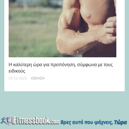
H 
29-
Η καλύτερη ώρα για προπόνηση, σύμφωνα με τους
ειδικούς
02-12-2025
ΆΣΚΗΣΗ