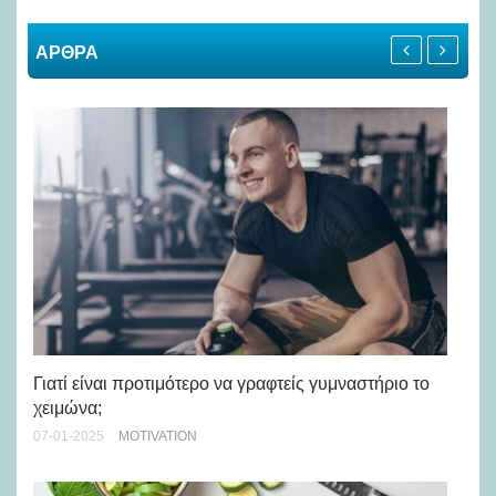
ΑΡΘΡΑ
Γιατί είναι προτιμότερο να γραφτείς γυμναστήριο το
Τι
χειμώνα;
12-
07-01-2025
MOTIVATION