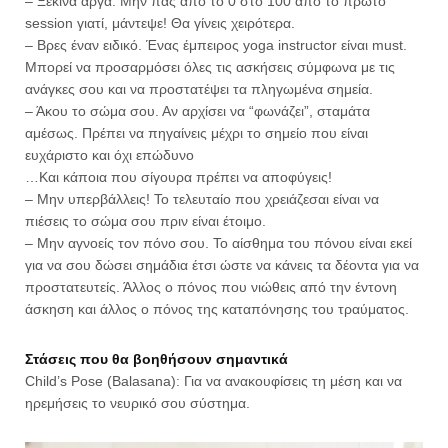
– Ξεκίνα αργά. Μην πας από το 0 στο 100 από το πρώτο
session γιατί, μάντεψε! Θα γίνεις χειρότερα.
– Βρες έναν ειδικό. Ένας έμπειρος yoga instructor είναι must.
Μπορεί να προσαρμόσει όλες τις ασκήσεις σύμφωνα με τις
ανάγκες σου και να προστατέψει τα πληγωμένα σημεία.
– Άκου το σώμα σου. Αν αρχίσει να “φωνάζει”, σταμάτα
αμέσως. Πρέπει να πηγαίνεις μέχρι το σημείο που είναι
ευχάριστο και όχι επώδυνο
…Και κάποια που σίγουρα πρέπει να αποφύγεις!
– Μην υπερβάλλεις! Το τελευταίο που χρειάζεσαι είναι να
πιέσεις το σώμα σου πριν είναι έτοιμο.
– Μην αγνοείς τον πόνο σου. Το αίσθημα του πόνου είναι εκεί
για να σου δώσει σημάδια έτσι ώστε να κάνεις τα δέοντα για να
προστατευτείς. Άλλος ο πόνος που νιώθεις από την έντονη
άσκηση και άλλος ο πόνος της καταπόνησης του τραύματος.
Στάσεις που θα βοηθήσουν σημαντικά
Child’s Pose (Balasana): Για να ανακουφίσεις τη μέση και να
ηρεμήσεις το νευρικό σου σύστημα.