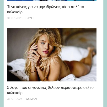
Ρε
Ch
Τι να κάνεις για να μην ιδρώνεις τόσο πολύ το
καλοκαίρι
24-
31-07-2026
STYLE
Άσ
κα
5 λόγοι που οι γυναίκες θέλουν περισσότερο σεξ το
καλοκαίρι
24-
31-07-2026
WOMAN