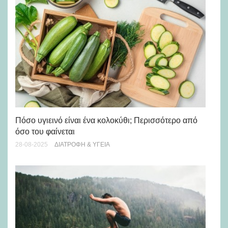
Πό
Πόσο υγιεινό είναι ένα κολοκύθι; Περισσότερο από
13-
όσο του φαίνεται
28-08-2025
ΔΙΑΤΡΟΦΉ & ΥΓΕΊΑ