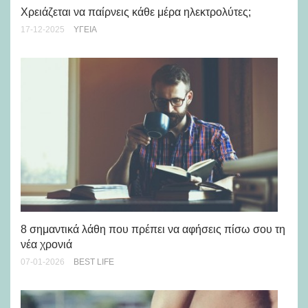
Χρειάζεται να παίρνεις κάθε μέρα ηλεκτρολύτες;
17-12-2025
ΥΓΕΊΑ
Πό
με
19-
8 σημαντικά λάθη που πρέπει να αφήσεις πίσω σου τη
νέα χρονιά
07-01-2026
BEST LIFE