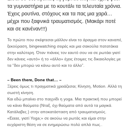
τα γυμναστήρια με το κουτάλι τα τελευταία χρόνια.
Έχεις ρουτίνα, στόχους και τα πας μια χαρά…
μέχρι που ξαφνικά τραυματισμός. (Μακάρι ποτέ
και σε κανέναν!!!)
Το πρώτο που σκέφτεσαι μάλλον είναι το άραγμα στον καναπέ,
ξεκούραση, bingewatching σειρές και μια σακούλα πατατάκια
στην καλύτερη. Όταν πιάνεις τον εαυτό σου να σε ρωτάει γιατί
δεν κάνεις «αυτό» ή το «άλλο» έχεις έτοιμες τις δικαιολογίες με
τα “δεν μπορώ να κάνω αυτό και το άλλο”.
– Been there, Done that… –
Ξέρεις όμως τι πραγματικά χρειάζεσαι; Κίνηση, Motion. Αλλά τη
σωστή κίνηση.
Και εδώ μπαίνει στο παιχνίδι η yoga. Μια πρακτική που μπορεί
να κάνει θαύματα (Νταξ, όχι θαύματα από αυτά τα μαγικά.
Κατάλαβες.) στην αποκατάσταση από τραυματισμούς.
«Εεεεε, γιατί Yoga;» σε ακούω να ρωτάς και είμαι στην
ευχάριστη θέση να σε ενημερώσω πολύ απλά πως..