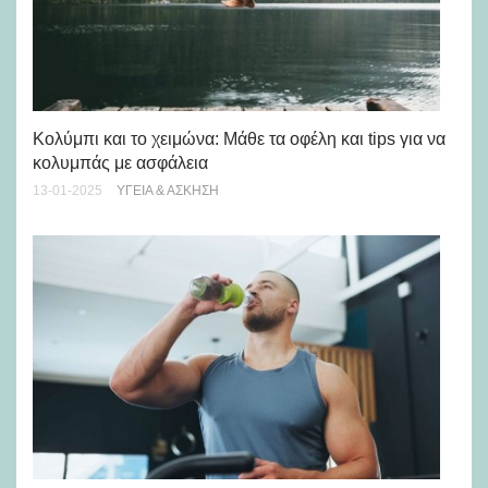
Εί
20-
Κολύμπι και το χειμώνα: Μάθε τα οφέλη και tips για να
κολυμπάς με ασφάλεια
13-01-2025
ΥΓΕΊΑ & ΆΣΚΗΣΗ
Τι
21-