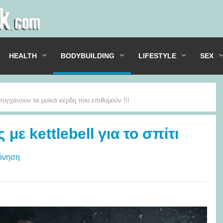
HEALTH
BODYBUILDING
LIFESTYLE
SEX
πιτυγχάνουν τα μυϊκά κέρδη που επιθυμούν !!!
με kettlebell για το σπίτι
όνηση