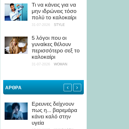
Τι να κάνεις για να
ως Κί
μην ιδρώνεις τόσο
24-07-20
πολύ το καλοκαίρι
31-07-2026
STYLE
Άσκηση
Τι να 
5 λόγοι που οι
αποφύγ
γυναίκες θέλουν
καταπ
περισσότερο σεξ το
24-07-20
καλοκαίρι
ΥΓΕΊΑ
31-07-2026
WOMAN
ΑΡΘΡΑ
Ερευνες δείχνουν
Κοιλια
πως η... βαρεμάρα
Πέντε 
κάνει καλό στην
εξαφαν
υγεία
22-10-20