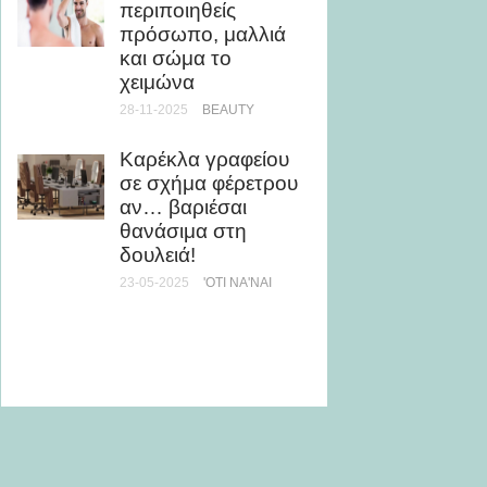
περιποιηθείς
Τι γλυ
πρόσωπο, μαλλιά
Αρχαίο
και σώμα το
17-10-20
χειμώνα
ΥΓΕΊΑ
28-11-2025
BEAUTY
Τι είνα
Καρέκλα γραφείου
σημαντ
σε σχήμα φέρετρου
δύναμη
αν… βαριέσαι
μάζα;
θανάσιμα στη
28-05-20
δουλειά!
23-05-2025
'ΟΤΙ ΝΑ'ΝΑΙ