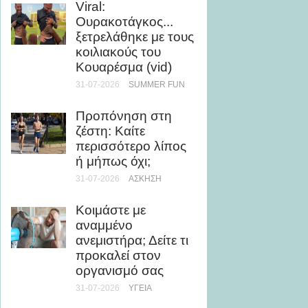
Viral:
θάλασ
Ουρακοτάγκος...
βελτιώ
ξετρελάθηκε με τους
εμφάν
κοιλιακούς του
28-07-20
Κουαρέσμα (vid)
31-07-2026
SUMMER FUN
5 καλο
με ελά
Προπόνηση στη
θερμίδ
ζέστη: Καίτε
28-07-20
περισσότερο λίπος
ή μήπως όχι;
Μάθε 
31-07-2026
ΆΣΚΗΣΗ
θάλασσ
τη μυο
Κοιμάστε με
υγεία
αναμμένο
24-07-20
ανεμιστήρα; Δείτε τι
προκαλεί στον
Ρεκόρ 
οργανισμό σας
τριλογ
31-07-2026
ΥΓΕΊΑ
του Ο
την Ch