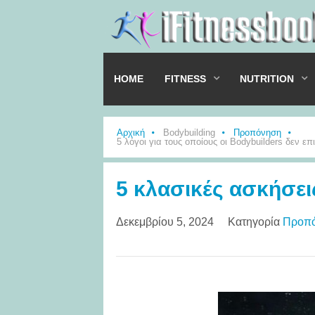
HOME
FITNESS
NUTRITION
Αρχική
Bodybuilding
Προπόνηση
5 λόγοι για τους οποίους οι Bodybuilders δεν ε
5 κλασικές ασκήσεις 
Δεκεμβρίου 5, 2024
Κατηγορία
Προπ