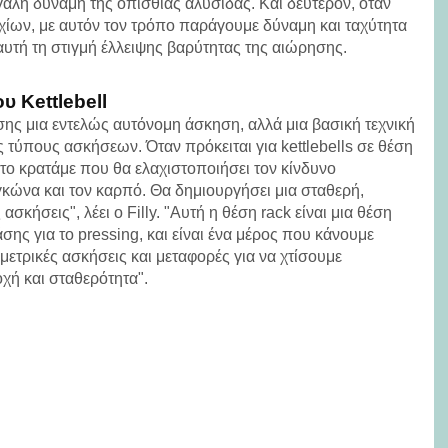
γάλη δύναμη της οπίσθιας αλυσίδας. Και δεύτερον, όταν
χίων, με αυτόν τον τρόπο παράγουμε δύναμη και ταχύτητα
 αυτή τη στιγμή έλλειψης βαρύτητας της αιώρησης.
υ Kettlebell
πίσης μια εντελώς αυτόνομη άσκηση, αλλά μια βασική τεχνική
ς τύπους ασκήσεων. Όταν πρόκειται για kettlebells σε θέση
 το κρατάμε που θα ελαχιστοποιήσει τον κίνδυνο
κώνα και τον καρπό. Θα δημιουργήσει μια σταθερή,
σκήσεις", λέει ο Filly. "Αυτή η θέση rack είναι μια θέση
άσης για το pressing, και είναι ένα μέρος που κάνουμε
ομετρικές ασκήσεις και μεταφορές για να χτίσουμε
χή και σταθερότητα".