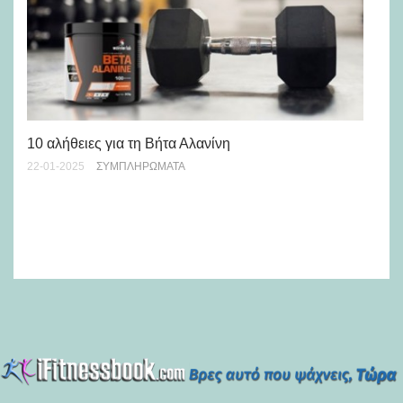
10 αλήθειες για τη Βήτα Αλανίνη
22-01-2025
ΣΥΜΠΛΗΡΏΜΑΤΑ
Κά
βή
25-