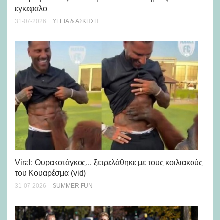
μή
εγκέφαλο
28-
31-07-2026
ΥΓΕΊΑ & ΆΣΚΗΣΗ
Viral: Ουρακοτάγκος... ξετρελάθηκε με τους κοιλιακούς
Πώ
του Κουαρέσμα (vid)
εμ
31-07-2026
SUMMER FUN
28-