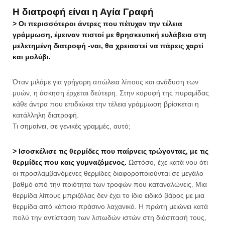
Η διατροφή είναι η Αγία Γραφή
> Οι περισσότεροι άντρες που πέτυχαν την τέλεια
γράμμωση, έμειναν πιστοί με θρησκευτική ευλάβεια στη
μελετημένη διατροφή -ναι, θα χρειαστεί να πάρεις χαρτί
και μολύβι.
Όταν μιλάμε για γρήγορη απώλεια λίπους και ανάδυση των
μυών, η άσκηση έρχεται δεύτερη. Στην κορυφή της πυραμίδας
κάθε άντρα που επιδιώκει την τέλεια γράμμωση βρίσκεται η
κατάλληλη διατροφή.
Τι σημαίνει, σε γενικές γραμμές, αυτό;
> Ισοσκέλισε τις θερμίδες που παίρνεις τρώγοντας, με τις
θερμίδες που καις γυμναζόμενος.
Ωστόσο, έχε κατά νου ότι
οι προσλαμβανόμενες θερμίδες διαφοροποιούνται σε μεγάλο
βαθμό από την ποιότητα των τροφών που καταναλώνεις. Μια
θερμίδα λίπους μπριζόλας δεν έχει το ίδιο ειδικό βάρος με μια
θερμίδα από κάποιο πράσινο λαχανικό. Η πρώτη μειώνει κατά
πολύ την αντίσταση των λιπωδών ιστών στη διάσπασή τους,