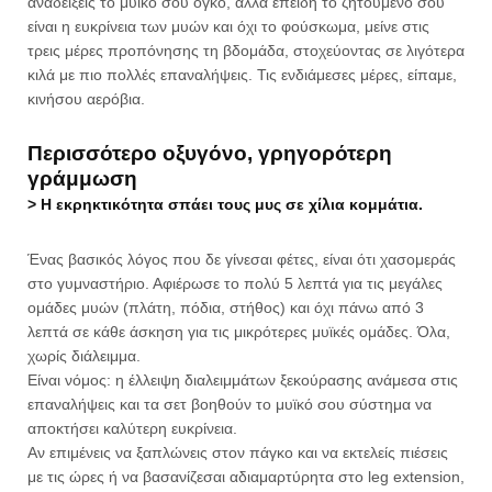
αναδείξεις το μυϊκό σου όγκο, αλλά επειδή το ζητούμενό σου
είναι η ευκρίνεια των μυών και όχι το φούσκωμα, μείνε στις
τρεις μέρες προπόνησης τη βδομάδα, στοχεύοντας σε λιγότερα
κιλά με πιο πολλές επαναλήψεις. Τις ενδιάμεσες μέρες, είπαμε,
κινήσου αερόβια.
Περισσότερο οξυγόνο, γρηγορότερη
γράμμωση
> Η εκρηκτικότητα σπάει τους μυς σε χίλια κομμάτια.
Ένας βασικός λόγος που δε γίνεσαι φέτες, είναι ότι χασομεράς
στο γυμναστήριο. Αφιέρωσε το πολύ 5 λεπτά για τις μεγάλες
ομάδες μυών (πλάτη, πόδια, στήθος) και όχι πάνω από 3
λεπτά σε κάθε άσκηση για τις μικρότερες μυϊκές ομάδες. Όλα,
χωρίς διάλειμμα.
Είναι νόμος: η έλλειψη διαλειμμάτων ξεκούρασης ανάμεσα στις
επαναλήψεις και τα σετ βοηθούν το μυϊκό σου σύστημα να
αποκτήσει καλύτερη ευκρίνεια.
Αν επιμένεις να ξαπλώνεις στον πάγκο και να εκτελείς πιέσεις
με τις ώρες ή να βασανίζεσαι αδιαμαρτύρητα στο leg extension,