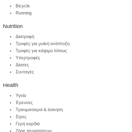
Bicycle
Running
Nutrition
Διατροφή
Τροφές για μυϊκή ανάπτυξη
Τροφές για κάψιμο λίπους
Υπερτροφές
Δίαιτες
Συνταγές
Health
Υγεία
Έρευνες
Τραυματισμοί & άσκηση
Στρες
Γερή καρδιά
Ζήσε περισσότερο