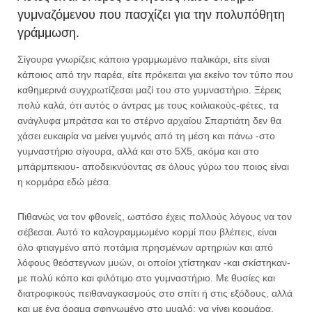
γυμναζόμενου που πασχίζει για την πολυπόθητη
γράμμωση.
Σίγουρα γνωρίζεις κάποιο γραμμωμένο παλικάρι, είτε είναι
κάποιος από την παρέα, είτε πρόκειται για εκείνο τον τύπο που
καθημερινά συγχρωτίζεσαι μαζί του στο γυμναστήριο. Ξέρεις
πολύ καλά, ότι αυτός ο άντρας με τους κοιλιακούς-φέτες, τα
ανάγλυφα μπράτσα και το στέρνο αρχαίου Σπαρτιάτη δεν θα
χάσει ευκαιρία να μείνει γυμνός από τη μέση και πάνω -στο
γυμναστήριο σίγουρα, αλλά και στο 5Χ5, ακόμα και στο
μπάρμπεκιου- αποδεικνύοντας σε όλους γύρω του ποιος είναι
η κορμάρα εδώ μέσα.
Πιθανώς να τον φθονείς, ωστόσο έχεις πολλούς λόγους να τον
σέβεσαι. Αυτό το καλογραμμωμένο κορμί που βλέπεις, είναι
όλο φτιαγμένο από ποτάμια πρησμένων αρτηριών και από
λόφους θεόστεγνων μυών, οι οποίοι χτίστηκαν -και σκίστηκαν-
με πολύ κόπο και φιλότιμο στο γυμναστήριο. Με θυσίες και
διατροφικούς πειθαναγκασμούς στο σπίτι ή στις εξόδους, αλλά
και με ένα όραμα σφηνωμένο στο μυαλό: να γίνει κορμάρα.