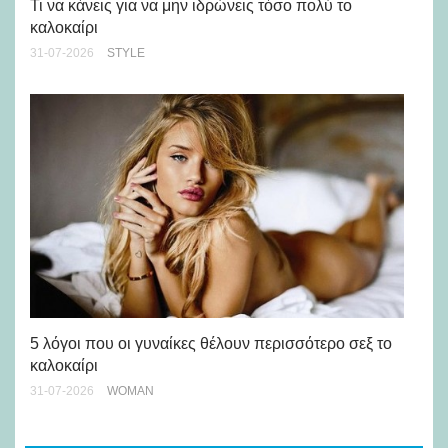
Ch
Τι να κάνεις για να μην ιδρώνεις τόσο πολύ το
καλοκαίρι
24-
31-07-2026
STYLE
Άσ
κα
5 λόγοι που οι γυναίκες θέλουν περισσότερο σεξ το
καλοκαίρι
24-
31-07-2026
WOMAN