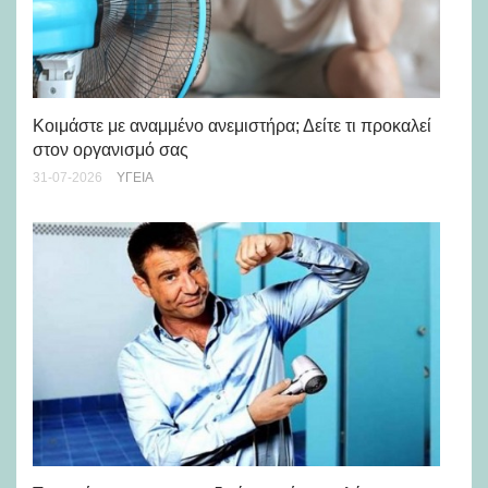
Μά
υγ
Κοιμάστε με αναμμένο ανεμιστήρα; Δείτε τι προκαλεί
στον οργανισμό σας
24-
31-07-2026
ΥΓΕΊΑ
Ρε