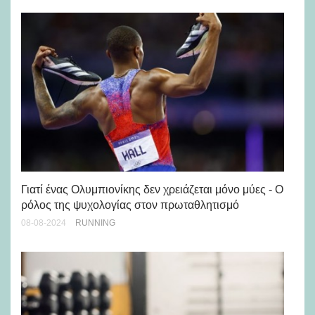
Μό
14-
Γιατί ένας Ολυμπιονίκης δεν χρειάζεται μόνο μύες - Ο
ρόλος της ψυχολογίας στον πρωταθλητισμό
08-08-2024
RUNNING
Μπ
πρ
24-