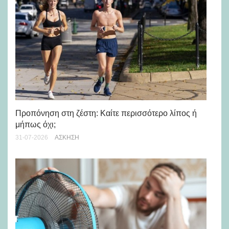
Προπόνηση στη ζέστη: Καίτε περισσότερο λίπος ή
5 
μήπως όχι;
28-
31-07-2026
ΆΣΚΗΣΗ