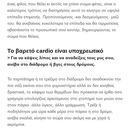
ένας φίλος που θέλει κι αυτός να χτίσει σώμα-φέτες, είναι ο
καλύτερος τρόπος να διατηρήσεις αυτό το κίνητρο σε υψηλά
επίπεδα επιμονής. Προπονούμενος -και δεσμευόμενος- μαζί
του, θα ανεβαίνεις ευκολότερα τα επίπεδα και θα τερματίσεις
αβασάνιστα το προσωπικό σου κοντέρ, δημιουργώντας το
σώμα που θέλεις.
Το βαρετό cardio είναι υποχρεωτικό
> Για να κάψεις λίπος και να αναδείξεις τους μυς σου,
ανέβα στο διάδρομο ή βγες στους δρόμους.
Το περπάτημα ή το τρέξιμο στο διάδρομο δεν αναδεικνύει την
πιο σέξι εικόνα σου στο γυμναστήριο αλλά αν δεν κινηθείς
δραστικά, το κάψιμο των θερμίδων δεν πρόκειται να έρθει όσο
γρήγορα υπολογίζεις αρκούμενος στο χτύπημα των μυών σου
στον πάγκο -άλλο όγκος, άλλο γράμμωση. Τρέξε ή
ποδηλάτησε μια ώρα κάθε μέρα στο πάρκο ή στο δρόμο,
ανέβα σκαλιά, κίνησε το σώμα σου ακόμη και με χορό ή
αερόμπικ.