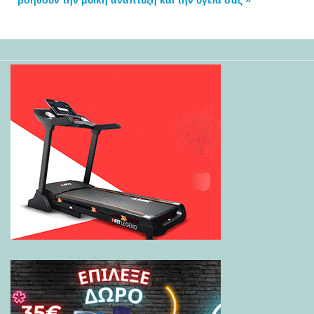
βοηθούν την μυϊκή ανάπτυξη και την υγεία σας »