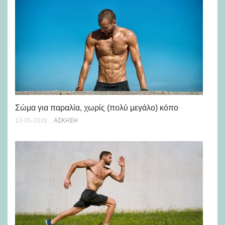
Πώ
Πρ
Σώμα για παραλία, χωρίς (πολύ μεγάλο) κόπο
23-
13-05-2026
ΆΣΚΗΣΗ