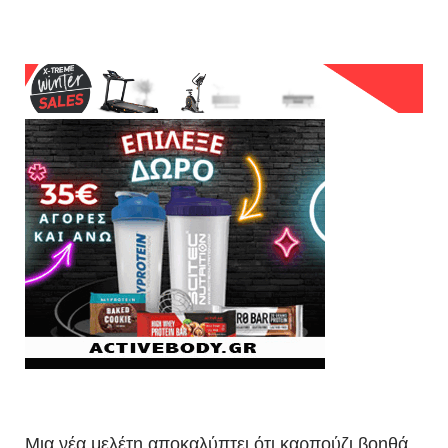
Μια νέα μελέτη αποκαλύπτει ότι καρπούζι βοηθά