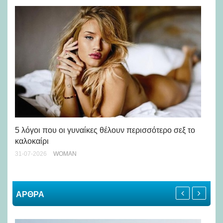
Άσ
κα
5 λόγοι που οι γυναίκες θέλουν περισσότερο σεξ το
καλοκαίρι
24-
31-07-2026
WOMAN
ΑΡΘΡΑ