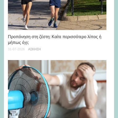
Προπόνηση στη ζέστη: Καίτε περισσότερο λίπος ή
5 
μήπως όχι;
28-
31-07-2026
ΆΣΚΗΣΗ