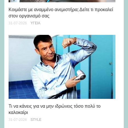
Μά
υγ
Κοιμάστε με αναμμένο ανεμιστήρα; Δείτε τι προκαλεί
στον οργανισμό σας
24-
31-07-2026
ΥΓΕΊΑ
Ρε
Ch
Τι να κάνεις για να μην ιδρώνεις τόσο πολύ το
καλοκαίρι
24-
31-07-2026
STYLE