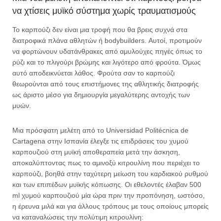
να χτίσεις μυϊκό σύστημα χωρίς τραυματισμούς
Το καρπούζι δεν είναι μια τροφή που θα βρεις συχνά στα
διατροφικά πλάνα αθλητών ή bodybuilders. Αυτοί, προτιμούν
να φορτώνουν υδατάνθρακες από αμυλούχες πηγές όπως το
ρύζι και το πλιγούρι βρώμης και λιγότερο από φρούτα. Όμως
αυτό αποδεικνύεται λάθος. Φρούτα σαν το καρπούζι
θεωρούνται από τους επιστήμονες της αθλητικής διατροφής
ως άριστο μέσο για δημιουργία μεγαλύτερης αντοχής των
μυών.
Μια πρόσφατη μελέτη από το Universidad Politécnica de
Cartagena στην Ισπανία έλεγξε τις επιδράσεις του χυμού
καρπουζιού στη μυϊκή αποθεραπεία μετά την άσκηση,
αποκαλύπτοντας πως το αμινοξύ κιτρουλίνη που περιέχει το
καρπούζι, βοηθά στην ταχύτερη μείωση του καρδιακού ρυθμού
και των επιπέδων μυϊκής κόπωσης. Οι εθελοντές έλαβαν 500
ml χυμού καρπουζιού μία ώρα πριν την προπόνηση, ωστόσο,
η έρευνα μιλά και για άλλους τρόπους με τους οποίους μπορείς
να καταναλώσεις την πολύτιμη κιτρουλίνη: