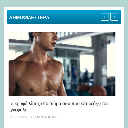
ΔΗΜΟΦΙΛΕΣΤΕΡΑ
Πώ
Το κρυφό λίπος στο σώμα σου που επηρεάζει τον
μή
εγκέφαλο
28-
31-07-2026
ΥΓΕΊΑ & ΆΣΚΗΣΗ