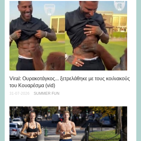
Viral: Ουρακοτάγκος... ξετρελάθηκε με τους κοιλιακούς
Πώ
του Κουαρέσμα (vid)
εμ
31-07-2026
SUMMER FUN
28-