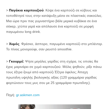
>
Παγάκια καρπουζιού
: Κόψε ένα καρπούζι σε κύβους και
τοποθέτησέ τους στην κατάψυξη μέσα σε πλαστικές σακούλες.
Μια ώρα πριν πας γυμναστήριο βάλε μερικά κυβάκια σε ένα
σέικερ, χτύπα γερά και απόλαυσε ένα καρπούζι σε μορφή
παγωμένου long drink.
>
Χυμός
: Φρέσκο, άσπορο, παγωμένο καρπούζι στο μπλέντερ.
Το πίνεις μονορούφι, σαν ρευστό smoothie.
>
Γκουρμέ:
Ψήσε μεγάλες γαρίδες στη σχάρα, τις οποίες θα
έχεις μαρινάρει σε χυμό καρπουζιού. Μόλις ψηθούν, ρίξε πάνω
τους έξτρα ζουμί από καρπούζι.Έξτρα όφελος; Άπαχη
πρωτεΐνη υψηλής βιολογικής αξίας (120 γραμμάρια γαρίδας
φορτώνουν τους μυς σου με 25 γραμμάρια πρωτεΐνης).
Πηγή:
gr.askmen.com