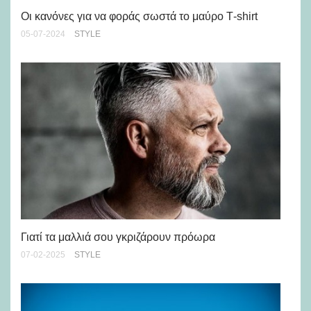
Πό
Οι κανόνες για να φοράς σωστά το μαύρο Τ-shirt
18-
05-07-2024
STYLE
Τι
Γιατί τα μαλλιά σου γκριζάρουν πρόωρα
25-
07-02-2025
STYLE