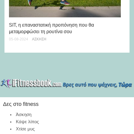
Γι
SIT, η επαναστατική προπόνηση που θα
05-
μεταμορφώσει τη ρουτίνα σου
05-08-2024
ΆΣΚΗΣΗ
Δες στο fitness
Άσκηση
Κάψε λίπος
Χτίσε μυς