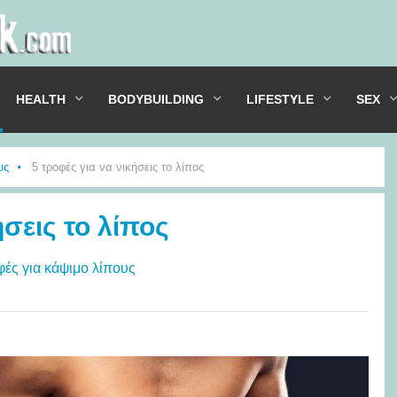
HEALTH
BODYBUILDING
LIFESTYLE
SEX
υς
5 τροφές για να νικήσεις το λίπος
ήσεις το λίπος
ές για κάψιμο λίπους