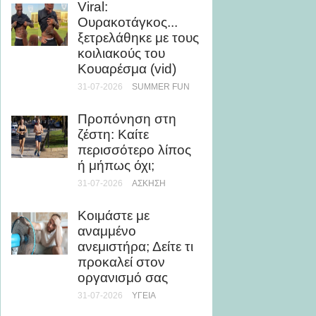
Viral:
θάλασ
Ουρακοτάγκος...
βελτιώ
ξετρελάθηκε με τους
εμφάν
κοιλιακούς του
28-07-20
Κουαρέσμα (vid)
31-07-2026
SUMMER FUN
5 καλο
με ελά
Προπόνηση στη
θερμίδ
ζέστη: Καίτε
28-07-20
περισσότερο λίπος
ή μήπως όχι;
Μάθε 
31-07-2026
ΆΣΚΗΣΗ
θάλασσ
τη μυο
Κοιμάστε με
υγεία
αναμμένο
24-07-20
ανεμιστήρα; Δείτε τι
προκαλεί στον
Ρεκόρ 
οργανισμό σας
τριλογ
31-07-2026
ΥΓΕΊΑ
του Ο
την Ch