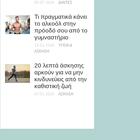
αντοχ
05-07-2024
ΔΊΑΙΤΕΣ
30-06-20
ΜΥΪΚΉ Α
Τι πραγματικά κάνει
το αλκοόλ στην
Γιατί έ
πρόοδό σου από το
Ολυμπι
γυμναστήριο
χρειάζ
13-01-2026
ΥΓΕΊΑ &
- Ο ρό
ΆΣΚΗΣΗ
ψυχολο
πρωτα
20 λεπτά άσκησης
αρκούν για να μην
08-08-20
κινδυνεύεις από την
καθιστική ζωή
Σε πόσ
ακριβώ
07-01-2025
ΆΣΚΗΣΗ
χτίσεις
παραλ
19-05-20