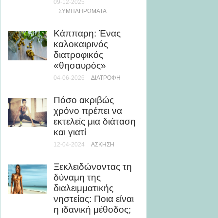
09-12-2025
11-11-20
ΣΥΜΠΛΗΡΏΜΑΤΑ
«Τον ξ
Κάππαρη: Ένας
Το βίν
καλοκαιρινός
ντροπ
διατροφικός
μαθητώ
«θησαυρός»
αγώνα
Ηράκλ
04-06-2026
ΔΙΑΤΡΟΦΉ
16-01-20
Πόσο ακριβώς
χρόνο πρέπει να
Πώς να
εκτελείς μια διάταση
ετικέτ
και γιατί
συσκε
πρωτεΐ
12-04-2024
ΆΣΚΗΣΗ
25-10-202
Ξεκλειδώνοντας τη
ΣΥΜΠΛ
δύναμη της
διαλειμματικής
Γιατί 
νηστείας: Ποια είναι
είναι η
η ιδανική μέθοδος;
κορυφα