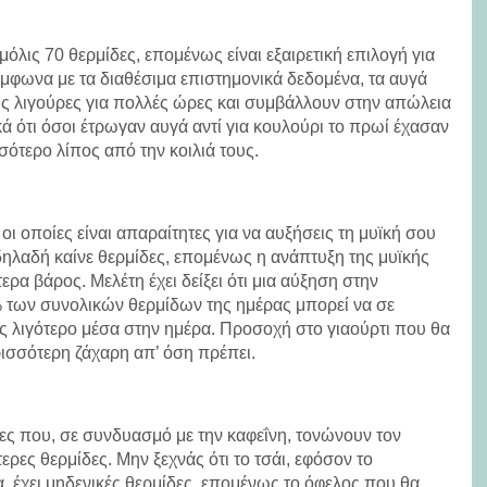
λις 70 θερμίδες, επομένως είναι εξαιρετική επιλογή για
ύμφωνα με τα διαθέσιμα επιστημονικά δεδομένα, τα αυγά
ις λιγούρες για πολλές ώρες και συμβάλλουν στην απώλεια
κά ότι όσοι έτρωγαν αυγά αντί για κουλούρι το πρωί έχασαν
ότερο λίπος από την κοιλιά τους.
 οι οποίες είναι απαραίτητες για να αυξήσεις τη μυϊκή σου
, δηλαδή καίνε θερμίδες, επομένως η ανάπτυξη της μυϊκής
ρα βάρος. Μελέτη έχει δείξει ότι μια αύξηση στην
ων συνολικών θερμίδων της ημέρας μπορεί να σε
ες λιγότερο μέσα στην ημέρα. Προσοχή στο γιαούρτι που θα
ρισσότερη ζάχαρη απ’ όση πρέπει.
ίες που, σε συνδυασμό με την καφεΐνη, τονώνουν τον
ρες θερμίδες. Μην ξεχνάς ότι το τσάι, εφόσον το
, έχει μηδενικές θερμίδες, επομένως το όφελος που θα