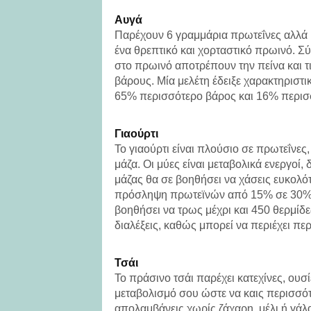
Αυγά
Παρέχουν 6 γραμμάρια πρωτεΐνες αλλά μό
ένα θρεπτικό και χορταστικό πρωινό. Σ
στο πρωινό αποτρέπουν την πείνα και τ
βάρους. Μία μελέτη έδειξε χαρακτηριστι
65% περισσότερο βάρος και 16% περισσ
Γιαούρτι
Το γιαούρτι είναι πλούσιο σε πρωτεΐνες,
μάζα. Οι μύες είναι μεταβολικά ενεργοί
μάζας θα σε βοηθήσει να χάσεις ευκολότε
πρόσληψη πρωτεϊνών από 15% σε 30% τ
βοηθήσει να τρως μέχρι και 450 θερμίδ
διαλέξεις, καθώς μπορεί να περιέχει πε
Τσάι
Το πράσινο τσάι παρέχει κατεχίνες, ουσ
μεταβολισμό σου ώστε να καις περισσότε
απολαμβάνεις χωρίς ζάχαρη, μέλι ή γάλα