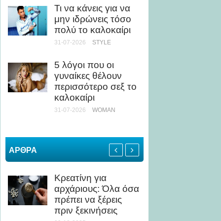
Τι να κάνεις για να
ως Κί
μην ιδρώνεις τόσο
24-07-20
πολύ το καλοκαίρι
31-07-2026
STYLE
Άσκηση
Τι να 
5 λόγοι που οι
αποφύγ
γυναίκες θέλουν
καταπ
περισσότερο σεξ το
24-07-20
καλοκαίρι
ΥΓΕΊΑ
31-07-2026
WOMAN
ΑΡΘΡΑ
Κρεατίνη για
Οι επι
αρχάριους: Όλα όσα
μίλησα
πρέπει να ξέρεις
το ιδα
πριν ξεκινήσεις
σώμα