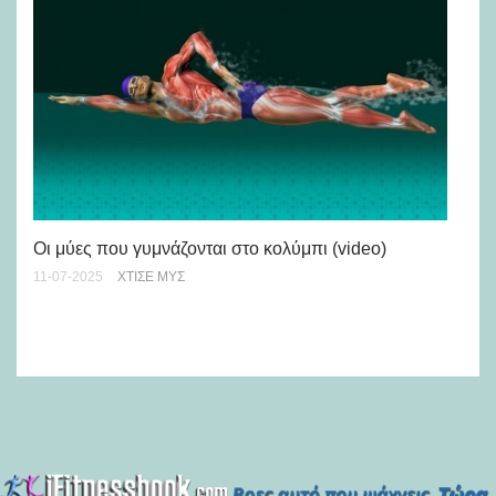
Οι μύες που γυμνάζονται στο κολύμπι (video)
Συ
bo
11-07-2025
ΧΤΊΣΕ ΜΥΣ
31-