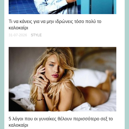
Ρε
Ch
Τι να κάνεις για να μην ιδρώνεις τόσο πολύ το
καλοκαίρι
24-
31-07-2026
STYLE
Άσ
κα
5 λόγοι που οι γυναίκες θέλουν περισσότερο σεξ το
καλοκαίρι
24-