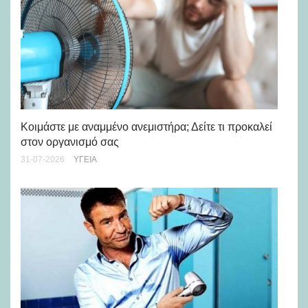
Μά
υγ
Κοιμάστε με αναμμένο ανεμιστήρα; Δείτε τι προκαλεί
στον οργανισμό σας
24-
31-07-2026
ΥΓΕΊΑ