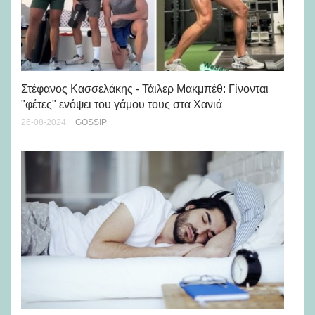
Στέφανος Κασσελάκης - Τάιλερ Μακμπέθ: Γίνονται
Πρ
"φέτες" ενόψει του γάμου τους στα Χανιά
σε
26-08-2024
GOSSIP
12-