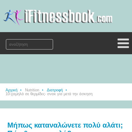
Αρχική
Nutrition
Διατροφή
10-χαμηλά σε θερμίδες- σνακ για μετά την άσκηση
Μήπως καταναλώνετε πολύ αλάτι;