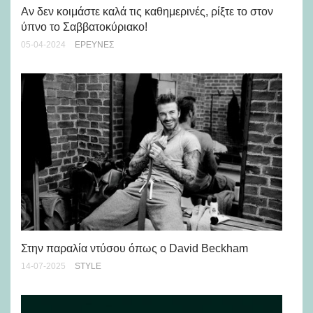
Αν δεν κοιμάστε καλά τις καθημερινές, ρίξτε το στον
Τι
ύπνο το Σαββατοκύριακο!
γι
05-04-2024
ΈΡΕΥΝΕΣ
31-
Στην παραλία ντύσου όπως ο David Beckham
Πώ
14-07-2025
STYLE
10-