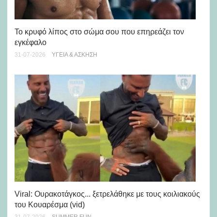
Πώ
Το κρυφό λίπος στο σώμα σου που επηρεάζει τον
μή
εγκέφαλο
28-
31-07-2026
ΥΓΕΊΑ & ΆΣΚΗΣΗ
Viral: Ουρακοτάγκος... ξετρελάθηκε με τους κοιλιακούς
Πώ
του Κουαρέσμα (vid)
εμ
31-07-2026
SUMMER FUN