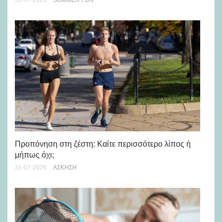
28-
Προπόνηση στη ζέστη: Καίτε περισσότερο λίπος ή
5 
μήπως όχι;
28-
31-07-2026
ΆΣΚΗΣΗ