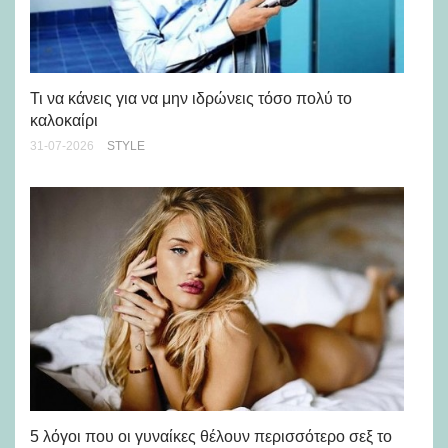
Ρε
Ch
Τι να κάνεις για να μην ιδρώνεις τόσο πολύ το
καλοκαίρι
24-
31-07-2026
STYLE
Άσ
κα
5 λόγοι που οι γυναίκες θέλουν περισσότερο σεξ το