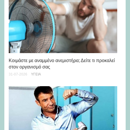
Μά
υγ
Κοιμάστε με αναμμένο ανεμιστήρα; Δείτε τι προκαλεί
στον οργανισμό σας
24-
31-07-2026
ΥΓΕΊΑ