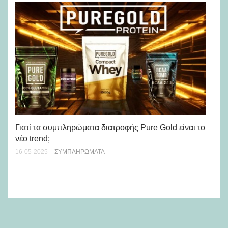
Γιατί τα συμπληρώματα διατροφής Pure Gold είναι το
νέο trend;
Μύ
να
16-05-2025
ΣΥΜΠΛΗΡΏΜΑΤΑ
17-