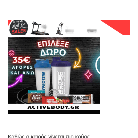
Καθώς ο καιρός γίνεται πιο κρύος,