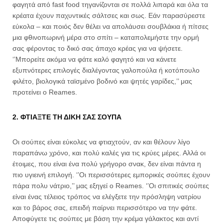
φαγητά από fast food τηγανίζονται σε πολλά λιπαρά και όλα τα
κρέατα έχουν παχυντικές σάλτσες και σως. Εάν παρασύρεστε
εύκολα – και ποιός δεν θέλει να απολάυσει σουβλάκια ή πίτσες
μια φθινοπωρινή μέρα στο σπίτι – καταπολεμήστε την ορμή
σας φέροντας το δικό σας άπαχο κρέας για να ψήσετε.
‘’Μπορείτε ακόμα να φάτε καλό φαγητό και να κάνετε
εξυπνότερες επιλογές διαλέγοντας γαλοπούλα ή κοτόπουλο
φιλέτο, βιολογικά ταϊσμένο βοδινό και ψητές γαρίδες,’’ μας
προτείνει ο Reames.
2. ΦΤΙΑΞΤΕ ΤΗ ΔΙΚΗ ΣΑΣ ΣΟΥΠΑ
Οι σούπες είναι εύκολες να φτιαχτούν, αν και θέλουν λίγο
παραπάνω χρόνο, και πολύ καλές για τις κρύες μέρες. Αλλά οι
έτοιμες, που είναι ένα πολύ γρήγορο σνακ, δεν είναι πάντα η
πιο υγιεινή επιλογή. ‘’Οι περισσότερες εμπορικές σούπες έχουν
πάρα πολυ νάτριο,’’ μας εξηγεί ο Reames. ‘’Οι σπιτικές σούπες
είναι ένας τέλειος τρόπος να ελέγξετε την πρόσληψη νατρίου
και το βάρος σας, επειδή παίρνει περισσότερο να την φάτε.
Αποφύγετε τις σούπες με βάση την κρέμα γάλακτος και αντί