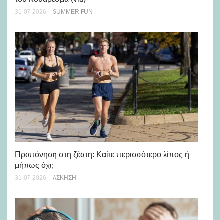
31-07-2026
SUMMER FUN
28-
Προπόνηση στη ζέστη: Καίτε περισσότερο λίπος ή
5 
μήπως όχι;
28-
31-07-2026
ΆΣΚΗΣΗ