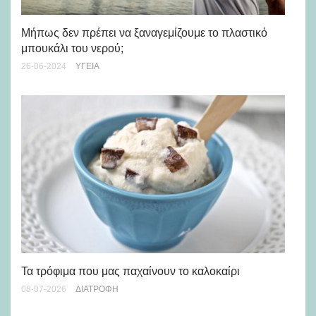
Μήπως δεν πρέπει να ξαναγεμίζουμε το πλαστικό
3 
μπουκάλι του νερού;
07-
26-06-2024
ΥΓΕΊΑ
Πώ
Τα τρόφιμα που μας παχαίνουν το καλοκαίρι
στ
08-07-2026
ΔΙΑΤΡΟΦΉ
23-