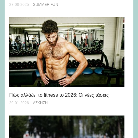
27-08-2025
SUMMER FUN
28-
Πό
Πώς αλλάζει το fitness το 2026: Οι νέες τάσεις
λε
29-01-2026
ΆΣΚΗΣΗ
29-