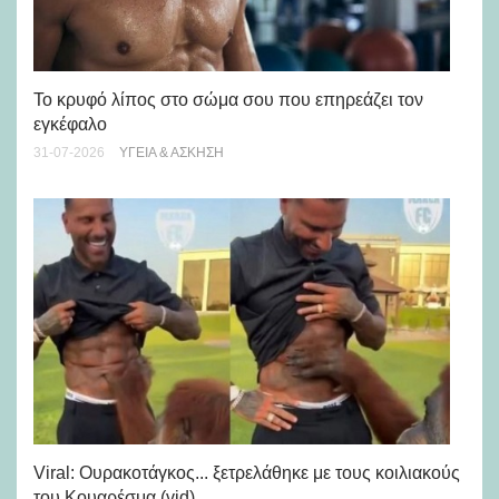
Πώ
Το κρυφό λίπος στο σώμα σου που επηρεάζει τον
μή
εγκέφαλο
28-
31-07-2026
ΥΓΕΊΑ & ΆΣΚΗΣΗ
Viral: Ουρακοτάγκος... ξετρελάθηκε με τους κοιλιακούς
Πώ
του Κουαρέσμα (vid)
εμ