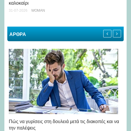
καλοκαίρι
24-
31-07-2026
WOMAN
ΑΡΘΡΑ
Πώς να γυρίσεις στη δουλειά μετά τις διακοπές και να
7 
την παλέψεις
αλ