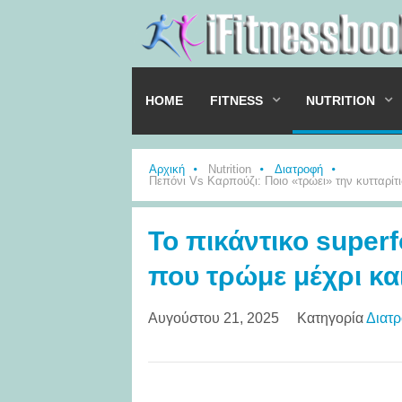
HOME
FITNESS
NUTRITION
Αρχική
Nutrition
Διατροφή
Πεπόνι Vs Καρπούζι: Ποιο «τρώει» την κυτταρίτ
Το πικάντικο supe
που τρώμε μέχρι κα
Αυγούστου 21, 2025
Κατηγορία
Διατ