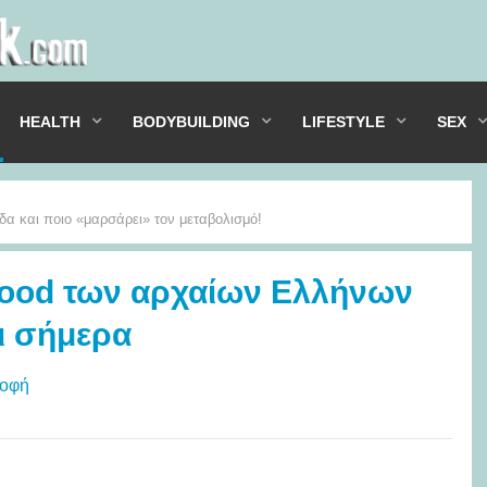
HEALTH
BODYBUILDING
LIFESTYLE
SEX
ιδα και ποιο «μαρσάρει» τον μεταβολισμό!
rfood των αρχαίων Ελλήνων
ι σήμερα
ροφή