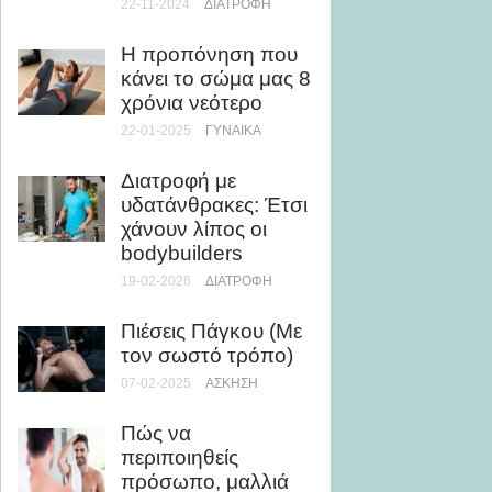
22-11-2024
ΔΙΑΤΡΟΦΉ
18-12-20
Η προπόνηση που
Πες «α
κάνει το σώμα μας 8
περιττ
χρόνια νεότερο
στρώσε
«Gain
22-01-2025
ΓΥΝΑΊΚΑ
31-01-202
ΣΥΜΠΛ
Διατροφή με
υδατάνθρακες: Έτσι
Πλάτη,
χάνουν λίπος οι
pack
bodybuilders
25-11-20
19-02-2026
ΔΙΑΤΡΟΦΉ
Σε φόρ
Πιέσεις Πάγκου (Με
διακοπ
τον σωστό τρόπο)
ρεαλισ
07-02-2025
ΆΣΚΗΣΗ
για να
30-07-20
Πώς να
περιποιηθείς
Διατρο
πρόσωπο, μαλλιά