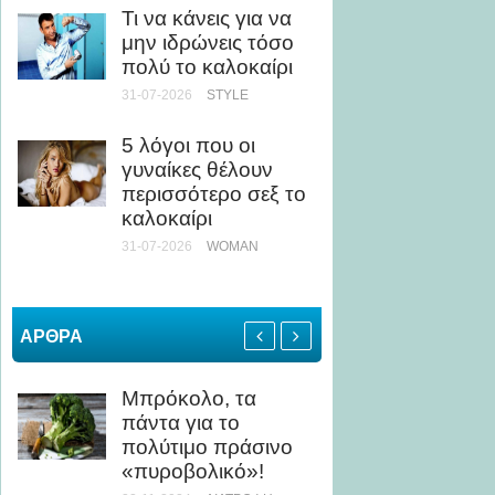
Τι να κάνεις για να
ως Κί
μην ιδρώνεις τόσο
24-07-20
πολύ το καλοκαίρι
31-07-2026
STYLE
Άσκηση
Τι να 
5 λόγοι που οι
αποφύγ
γυναίκες θέλουν
καταπ
περισσότερο σεξ το
24-07-20
καλοκαίρι
ΥΓΕΊΑ
31-07-2026
WOMAN
ΑΡΘΡΑ
Μπρόκολο, τα
Ειδικός
πάντα για το
πραγμα
πολύτιμο πράσινο
και τι ό
«πυροβολικό»!
γλυκαν