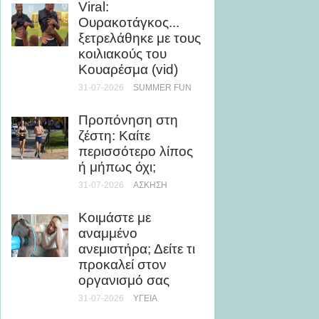
Viral:
θάλασ
Ουρακοτάγκος...
βελτιώ
ξετρελάθηκε με τους
εμφάν
κοιλιακούς του
28-07-20
Κουαρέσμα (vid)
31-07-2026
SUMMER FUN
5 καλο
με ελά
Προπόνηση στη
θερμίδ
ζέστη: Καίτε
28-07-20
περισσότερο λίπος
ή μήπως όχι;
Μάθε 
31-07-2026
ΆΣΚΗΣΗ
θάλασσ
τη μυο
Κοιμάστε με
υγεία
αναμμένο
24-07-20
ανεμιστήρα; Δείτε τι
προκαλεί στον
Ρεκόρ 
οργανισμό σας
τριλογ
31-07-2026
ΥΓΕΊΑ
του Ο
την Ch