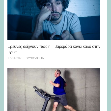
Ερευνες δείχνουν πως η... βαρεμάρα κάνει καλό στην
Πώ
υγεία
νε
17-01-2025
ΨΥΧΟΛΟΓΊΑ
30-