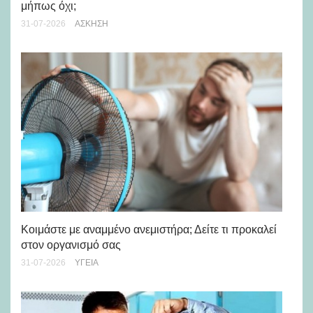
μήπως όχι;
28-
31-07-2026
ΆΣΚΗΣΗ
Μά
υγ
Κοιμάστε με αναμμένο ανεμιστήρα; Δείτε τι προκαλεί
στον οργανισμό σας
24-
31-07-2026
ΥΓΕΊΑ