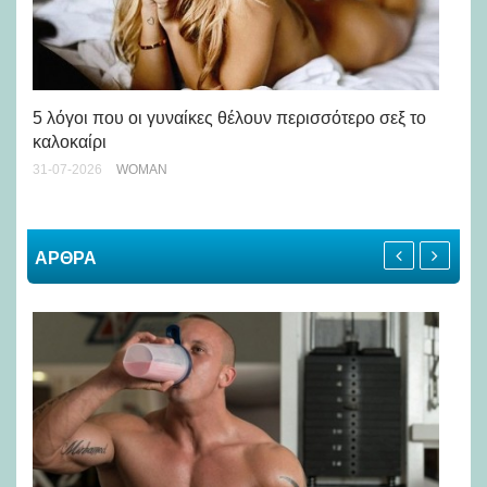
Άσ
κα
5 λόγοι που οι γυναίκες θέλουν περισσότερο σεξ το
καλοκαίρι
24-
31-07-2026
WOMAN
ΑΡΘΡΑ