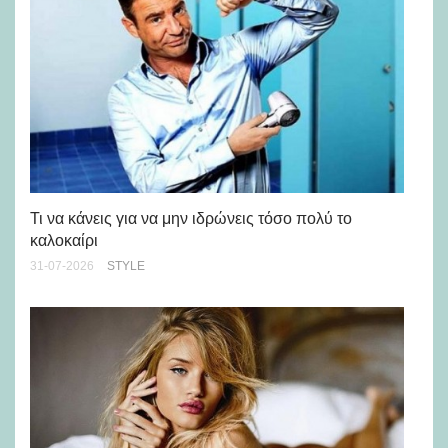
Ρε
Ch
Τι να κάνεις για να μην ιδρώνεις τόσο πολύ το
καλοκαίρι
24-
31-07-2026
STYLE