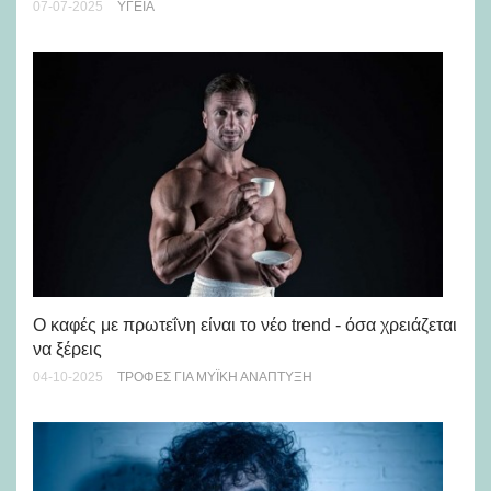
νη
07-07-2025
ΥΓΕΊΑ
16-
Ο καφές με πρωτεΐνη είναι το νέο trend - όσα χρειάζεται
Μέ
να ξέρεις
τρ
04-10-2025
ΤΡΟΦΈΣ ΓΙΑ ΜΥΪΚΉ ΑΝΆΠΤΥΞΗ
29-