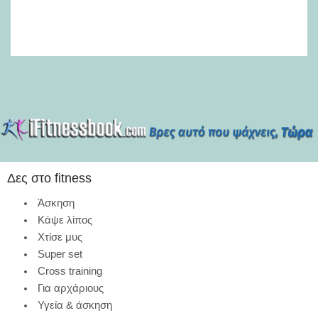
κιλ
18-
Δες στο fitness
Άσκηση
Κάψε λίπος
Χτίσε μυς
Super set
Cross training
Για αρχάριους
Υγεία & άσκηση