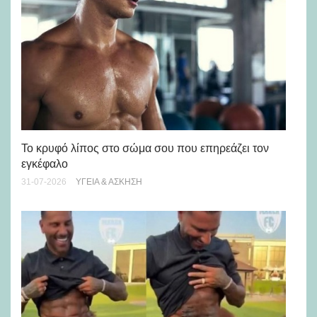
Πώ
Το κρυφό λίπος στο σώμα σου που επηρεάζει τον
μή
εγκέφαλο
28-
31-07-2026
ΥΓΕΊΑ & ΆΣΚΗΣΗ