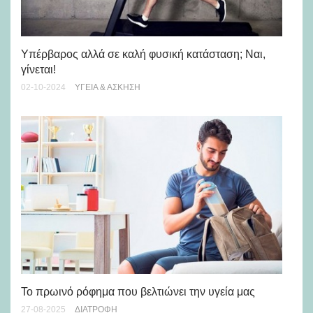
Υπέρβαρος αλλά σε καλή φυσική κατάσταση; Ναι,
Πω
γίνεται!
ξε
02-10-2024
ΥΓΕΊΑ & ΆΣΚΗΣΗ
28-
Το πρωινό ρόφημα που βελτιώνει την υγεία μας
Τι
27-08-2025
ΔΙΑΤΡΟΦΉ