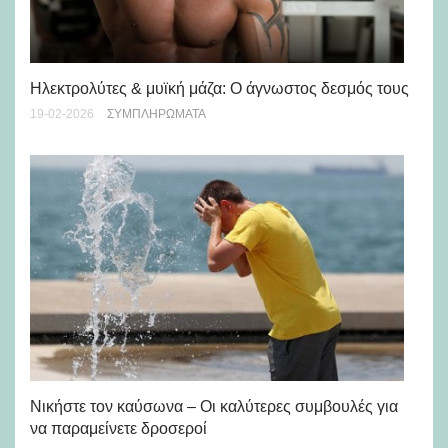
Ηλεκτρολύτες & μυϊκή μάζα: Ο άγνωστος δεσμός τους
Αυ
σω
19-02-2026
ΣΥΜΠΛΗΡΏΜΑΤΑ
17-
Νικήστε τον καύσωνα – Οι καλύτερες συμβουλές για
Τα
να παραμείνετε δροσεροί