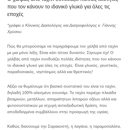
που τον κάνουν το ιδανικό γλυκό για όλες τις
εποχές
*γράφει ο Κλινικός Διαιτολόγος και Διατροφολόγος κ. Γιάννης
Χρύσου.
Πώς θα μπορούσαμε να περιγράψουμε τον χαλβά από ταχίνι
με μια μόνο λέξη; Είναι κάτι τέτοιο δυνατόν; Σίγουρα όχι! Ο
χαλβάς από ταχίνι συνδυάζει πολλές ιδιότητες που τον κάνουν
το ιδανικό γλυκό για όλες τις εποχές. Είναι γλυκός, γευστικός,
παραδοσιακός, νηστίσιμος αλλά και θρεπτικός!
Αξίζει να θυμίσουμε ότι βασικό συστατικό του είναι το ταχίνι,
δηλαδή 100% αλεσμένο σουσάμι. Το ταχίνι περιέχει πλειάδα
βιταμινών, μετάλλων, απαραίτητων λιπαρών οξέων αλλά και
φυτοσυστατικών με ισχυρή αντιοξειδωτική δράση, που
αποδεδειγμένα συμβάλλουν στην προαγωγή της υγείας.
Καθώς διανύουμε την Σαρακοστή, η λαγάνα, η ταραμοσαλάτα,