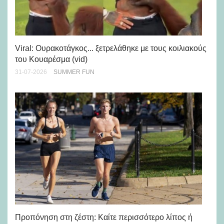
Viral: Ουρακοτάγκος... ξετρελάθηκε με τους κοιλιακούς
Πώ
του Κουαρέσμα (vid)
εμ
31-07-2026
SUMMER FUN
28-
Προπόνηση στη ζέστη: Καίτε περισσότερο λίπος ή
5 