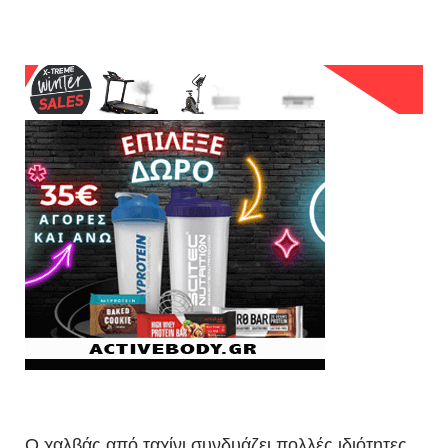
O χαλβάς από ταχίνι συνδυάζει πολλές ιδιότητες