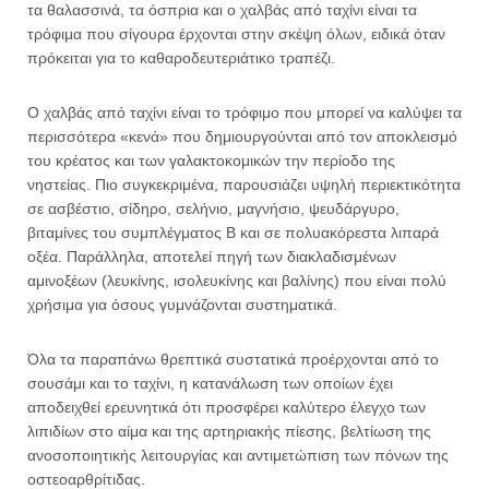
τα θαλασσινά, τα όσπρια και ο χαλβάς από ταχίνι είναι τα
τρόφιμα που σίγουρα έρχονται στην σκέψη όλων, ειδικά όταν
πρόκειται για το καθαροδευτεριάτικο τραπέζι.
Ο χαλβάς από ταχίνι είναι το τρόφιμο που μπορεί να καλύψει τα
περισσότερα «κενά» που δημιουργούνται από τον αποκλεισμό
του κρέατος και των γαλακτοκομικών την περίοδο της
νηστείας. Πιο συγκεκριμένα, παρουσιάζει υψηλή περιεκτικότητα
σε ασβέστιο, σίδηρο, σελήνιο, μαγνήσιο, ψευδάργυρο,
βιταμίνες του συμπλέγματος Β και σε πολυακόρεστα λιπαρά
οξέα. Παράλληλα, αποτελεί πηγή των διακλαδισμένων
αμινοξέων (λευκίνης, ισολευκίνης και βαλίνης) που είναι πολύ
χρήσιμα για όσους γυμνάζονται συστηματικά.
Όλα τα παραπάνω θρεπτικά συστατικά προέρχονται από το
σουσάμι και το ταχίνι, η κατανάλωση των οποίων έχει
αποδειχθεί ερευνητικά ότι προσφέρει καλύτερο έλεγχο των
λιπιδίων στο αίμα και της αρτηριακής πίεσης, βελτίωση της
ανοσοποιητικής λειτουργίας και αντιμετώπιση των πόνων της
οστεοαρθρίτιδας.