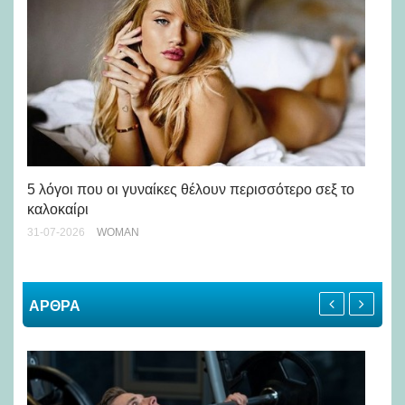
Άσ
κα
5 λόγοι που οι γυναίκες θέλουν περισσότερο σεξ το
καλοκαίρι
24-
31-07-2026
WOMAN
ΑΡΘΡΑ