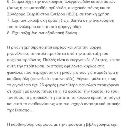
6. Συμμετοχή στην ανακούφιση φλεγμονωδών καταστάσεων
(όπως η ρευματοειδής αρθρίτιδα, ο ισχιακός πόνος και το
Σύνδρομο Ευερέθιστου Εντέρου (IBD)), σε τοπική χρήση.
7. Έχει αντιμικροβιακή δράση (π.χ. βοηθά στην ανακούφιση
του πονόλαιμου έπειτα από φαρυγγίτιδα).
8. Έχει αυξημένη αντιοξειδωτική δράση.
Η ρίγανη χρησιμοποιείται ευρέως και υπό την μορφή
ριγανέλαιου, το οποίο προκύπτει από την απόσταξη του
αρχικού προϊόντος. Πολλές είναι οι ευεργετικές ιδιότητες, και σε
αυτή την περίπτωση, οι οποίες οφείλονται κυρίως στις
φαινόλες που περιέχονται στη ρίγανη, όπως για παράδειγμα η
καρβακρόλη (φαινολικό τερπενοειδές). Λέγεται, μάλιστα, πως
το ριγανέλαιο έχει 26 φορές μεγαλύτερο φαινολικό περιεχόμενο
σε σχέση με άλλες πηγές (π.χ. τα φρούτα, την τομάτα, το τσάι,
τον καφέ, το μπρόκολο, τη πατάτα, το κόκκινο κρασί, τη σόγια)
και αυτό το αναδεικνύει ως «το πιο ισχυρό αντισηπτικό φυτικής
προέλευσης».
Η καρβακρόλη, σύμφωνα με την πρόσφατη βιβλιογραφία, έχει