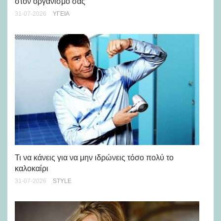
στον οργανισμό σας
24-
31-07-2026
ΥΓΕΊΑ
Ρε
Ch
Τι να κάνεις για να μην ιδρώνεις τόσο πολύ το
καλοκαίρι
24-
31-07-2026
STYLE