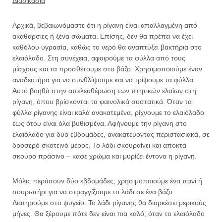
Διαδικασία
Αρχικά, βεβαιωνόμαστε ότι η ρίγανη είναι απαλλαγμένη από
ακαθαρσίες ή ξένα σώματα. Επίσης, δεν θα πρέπει να έχει
καθόλου υγρασία, καθώς το νερό θα αναπτύξει βακτήρια στο
ελαιόλαδο. Στη συνέχεια, αφαιρούμε τα φύλλα από τους
μίσχους και τα προσθέτουμε στο βάζο. Χρησιμοποιούμε έναν
αναδευτήρα για να συνθλίψουμε και να τρίψουμε τα φύλλα.
Αυτό βοηθά στην απελευθέρωση των πτητικών ελαίων στη
ρίγανη, όπου βρίσκονται τα φαινολικά συστατικά. Όταν τα
φύλλα ρίγανης είναι καλά ανακατεμένα, ρίχνουμε το ελαιόλαδο
έως ότου είναι όλα βυθισμένα. Αφήνουμε την ρίγανη στο
ελαιόλαδο για δύο εβδομάδες, ανακατεύοντας περιστασιακά, σε
δροσερό σκοτεινό μέρος. Το λάδι σκουραίνει και αποκτά
σκούρο πράσινο – καφέ χρώμα και μυρίζει έντονα η ρίγανη.
Μόλις περάσουν δύο εβδομάδες, χρησιμοποιούμε ένα πανί ή
σουρωτήρι για να στραγγίξουμε το λάδι σε ένα βάζο.
Διατηρούμε στο ψυγείο. Το λάδι ρίγανης θα διαρκέσει μερικούς
μήνες. Θα ξέρουμε πότε δεν είναι πια καλό, όταν το ελαιόλαδο