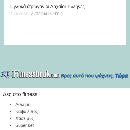
Τι γλυκά έτρωγαν οι Αρχαίοι Έλληνες
17-10-2024
ΔΙΑΤΡΟΦΉ & ΥΓΕΊΑ
Πε
ψυ
07-
Δες στο fitness
Άσκηση
Κάψε λίπος
Χτίσε μυς
Super set