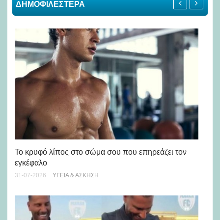
ΔΗΜΟΦΙΛΕΣΤΕΡΑ
Πώ
Το κρυφό λίπος στο σώμα σου που επηρεάζει τον
μή
εγκέφαλο
28-
31-07-2026
ΥΓΕΊΑ & ΆΣΚΗΣΗ