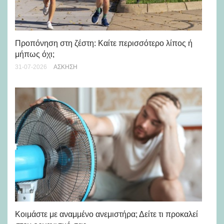
Προπόνηση στη ζέστη: Καίτε περισσότερο λίπος ή
5 
μήπως όχι;
28-
31-07-2026
ΆΣΚΗΣΗ
Μά
υγ
Κοιμάστε με αναμμένο ανεμιστήρα; Δείτε τι προκαλεί