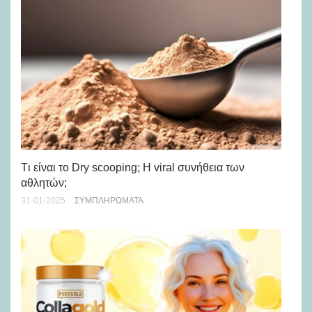
Tι είναι το Dry scooping; Η viral συνήθεια των
αθλητών;
31-01-2025
ΣΥΜΠΛΗΡΏΜΑΤΑ
Αυ
10-