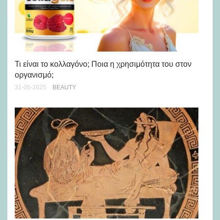
Τι είναι το κολλαγόνο; Ποια η χρησιμότητα του στον
οργανισμό;
7 
31-05-2025
BEAUTY
τρ
11-