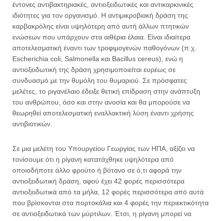
έντονες αντιβακτηριακές, αντιοξειδωτικές και αντικαρκινικές
ιδιότητες για τον οργανισμό. Η αντιμικροβιακή δράση της
καρβακρόλης είναι υψηλότερη από αυτή άλλων πτητικών
ενώσεων που υπάρχουν στα αιθέρια έλαια. Είναι ιδιαίτερα
αποτελεσματική έναντι των τροφιμογενών παθογόνων (π.χ.
Escherichia coli, Salmonella και Bacillus cereus), ενώ η
αντιοξειδωτική της δράση χρησιμοποιείται ευρέως σε
συνδυασμό με την θυμόλη του θυμαριού. Σε πρόσφατες
μελέτες, το ριγανέλαιο έδειξε θετική επίδραση στην ανάπτυξη
του ανθρώπου, όσο και στην ανοσία και θα μπορούσε να
θεωρηθεί αποτελεσματική εναλλακτική λύση έναντι χρήσης
αντιβιοτικών.
Σε μια μελέτη του Υπουργείου Γεωργίας των ΗΠΑ, αξίζει να
τονίσουμε ότι η ρίγανη κατατάχθηκε υψηλότερα από
οποιοδήποτε άλλο φρούτο ή βότανο σε ό,τι αφορά την
αντιοξειδωτική δράση, αφού έχει 42 φορές περισσότερα
αντιοξειδωτικά από τα μήλα, 12 φορές περισσότερα από αυτά
που βρίσκονται στα πορτοκάλια και 4 φορές την περιεκτικότητα
σε αντιοξειδωτικά των μύρτιλων. Έτσι, η ρίγανη μπορεί να