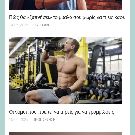
Πώς θα «ξυπνήσει» το μυαλό σου χωρίς να πιεις καφέ
Όλ
14-05-2026
ΔΙΑΤΡΟΦΉ
κα
25-
Οι νόμοι που πρέπει να τηρείς για να γραμμώσεις
15-05-2025
ΠΡΟΠΌΝΗΣΗ
H 
30-