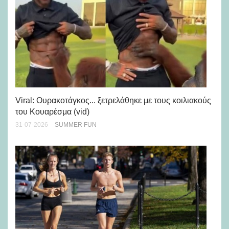
Viral: Ουρακοτάγκος... ξετρελάθηκε με τους κοιλιακούς
Πώ
του Κουαρέσμα (vid)
εμ
31-07-2026
SUMMER FUN
28-