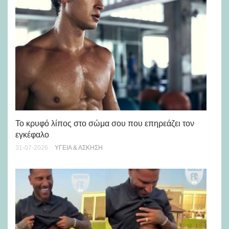
Πώ
Το κρυφό λίπος στο σώμα σου που επηρεάζει τον
μή
εγκέφαλο
28-
31-07-2026
ΥΓΕΊΑ & ΆΣΚΗΣΗ