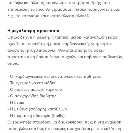
υπ’ όψιν και άλλους παράγοντες του τρόπου ζωής που
επηρεάζουν το πώς θα γεράσουμε. Τέτοιοι παράγοντες είναι,
λ.χ., το κάπνισμα και η κατανάλωση αλκοόλ.
Η μεγαλύτερη προστασία
Όπως δείχνει η μελέτη, η τακτική, μέτρια κατανάλωση καφέ
σχετίζεται με καλύτερη μυϊκή, καρδιαγγειακή, νοητική και
ανοσοποιητική λειτουργία. Φαίνεται επίσης να ασκεί
προστατευτική δράση έναντι συχνών και σοβαρών ασθενειών,
όπως:
- Οι καρδιαγγειακές και οι αναπνευστικές παθήσεις
- Το εγκεφαλικό επεισόδιο
- Ορισμένες μορφές καρκίνου
- Ο σακχαρώδης διαβήτης
- Η άνοια
- Η μείζονα (σοβαρή) κατάθλιψη
- Η σωματική αδυναμία (frailty)
Οι ερευνητές σπεύδουν να διευκρινίσουν πως η νέα ανάλυση
υποδηλώνει απλώς ότι ο καφές συσχετίζεται με την καλύτερη