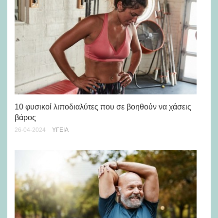
Γά
πρ
10 φυσικοί λιποδιαλύτες που σε βοηθούν να χάσεις
βάρος
28-
26-04-2024
ΥΓΕΊΑ