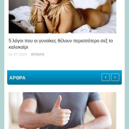
Άσ
κα
5 λόγοι που οι γυναίκες θέλουν περισσότερο σεξ το
καλοκαίρι
24-
31-07-2026
WOMAN
ΑΡΘΡΑ