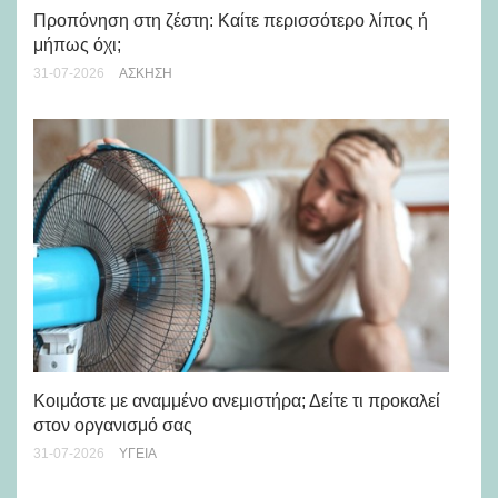
Προπόνηση στη ζέστη: Καίτε περισσότερο λίπος ή
5 
μήπως όχι;
28-
31-07-2026
ΆΣΚΗΣΗ
Μά
υγ
Κοιμάστε με αναμμένο ανεμιστήρα; Δείτε τι προκαλεί
στον οργανισμό σας
24-
31-07-2026
ΥΓΕΊΑ