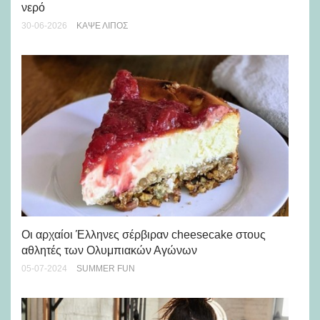
νερό
με
30-06-2026
KΆΨΕ ΛΊΠΟΣ
23-
Πο
Οι αρχαίοι Έλληνες σέρβιραν cheesecake στους
αθλητές των Ολυμπιακών Αγώνων
24-
05-07-2024
SUMMER FUN