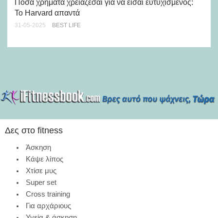
Πόσα χρήματα χρειάζεσαι για να είσαι ευτυχισμένος:
02-
Το Harvard απαντά
31-05-2025
BEST LIFE
Δες στο fitness
Άσκηση
Κάψε λίπος
Χτίσε μυς
Super set
Cross training
Για αρχάριους
Υγεία & άσκηση