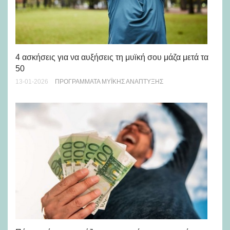
Νέ
St
4 ασκήσεις για να αυξήσεις τη μυϊκή σου μάζα μετά τα
22-
50
13-01-2026
ΠΡΟΓΡΆΜΜΑΤΑ ΜΥΪΚΉΣ ΑΝΆΠΤΥΞΗΣ
Eπ
όχι