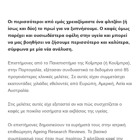
Οι περισσότεροι από εμάς χρειαζόμαστε ένα φλιτζάνι (ή
ίσως και δύο) το πρωί για να ξυπνήσουμε. Ο καφές όμως
παρέχει και ουσιωδέστερα οφέλη στην υγεία και μπορεί
να μας βοηθήσει να ζήσουμε περισσότερο και καλύτερα,
σύμφωνα με μία νέα ανάλυση.
Επιστήμονες από το Πανεπιστήμιο της Κοΐμπρα (ή Κουΐμπρα),
στην Πορτογαλία, εξέτασαν συνδυαστικά τα δεδομένα από 85
προγενέστερες κλινικές μελέτες. Σε αυτές είχαν συμμετάσχει
εκατοντάδες χιλιάδες εθελοντές από Ευρώπη, Αμερική, Ασία και
Αυστραλία.
Στις μελέτες αυτές είχε εξεταστεί αν και πώς συσχετίζεται ο
καφές με ποικίλα νοσήματα και εκβάσεις της υγείας.
Οι επιστήμονες δημοσιεύουν τα ευρήματά τους στην ιατρική
επιθεώρηση Ageing Research Reviews. Το βασικό
συμπέρασμά τους ήταν πως περίπου 3 φλιτζάνια καφέ την