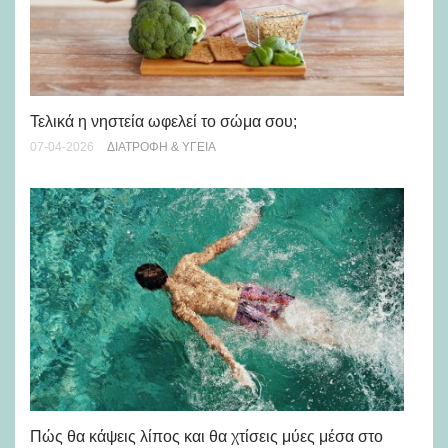
Τελικά η νηστεία ωφελεί το σώμα σου;
Ισ
07-04-2026
ΔΙΑΤΡΟΦΉ & ΥΓΕΊΑ
14-
Πώς θα κάψεις λίπος και θα χτίσεις μύες μέσα στο
Ερ