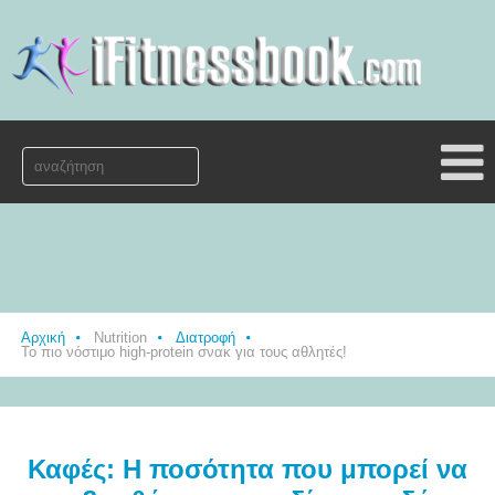
Αρχική
Nutrition
Διατροφή
Το πιο νόστιμο high-protein σνακ για τους αθλητές!
Καφές: Η ποσότητα που μπορεί να