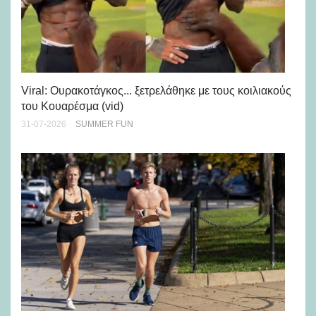
Viral: Ουρακοτάγκος... ξετρελάθηκε με τους κοιλιακούς
Πώ
του Κουαρέσμα (vid)
εμ
31-07-2026
SUMMER FUN
28-