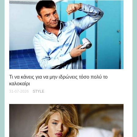
Ρε
Ch
Τι να κάνεις για να μην ιδρώνεις τόσο πολύ το
καλοκαίρι
24-
31-07-2026
STYLE