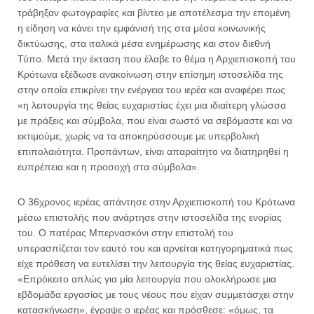
τράβηξαν φωτογραφίες και βίντεο με αποτέλεσμα την επομένη
η είδηση να κάνει την εμφάνισή της στα μέσα κοινωνικής
δικτύωσης, στα ιταλικά μέσα ενημέρωσης και στον διεθνή
Τύπο. Μετά την έκταση που έλαβε το θέμα η Αρχιεπισκοπή του
Κρότωνα εξέδωσε ανακοίνωση στην επίσημη ιστοσελίδα της
στην οποία επικρίνει την ενέργεια του ιερέα και αναφέρει πως
«η λειτουργία της θείας ευχαριστίας έχει μια ιδιαίτερη γλώσσα
με πράξεις και σύμβολα, που είναι σωστό να σεβόμαστε και να
εκτιμούμε, χωρίς να τα αποκηρύσσουμε με υπερβολική
επιπολαιότητα. Προπάντων, είναι απαραίτητο να διατηρηθεί η
ευπρέπεια και η προσοχή στα σύμβολα».
Ο 36χρονος ιερέας απάντησε στην Αρχιεπισκοπή του Κρότωνα
μέσω επιστολής που ανάρτησε στην ιστοσελίδα της ενορίας
του. Ο πατέρας Μπερνασκόνι στην επιστολή του
υπερασπίζεται τον εαυτό του και αρνείται κατηγορηματικά πως
είχε πρόθεση να ευτελίσει την λειτουργία της θείας ευχαριστίας.
«Επρόκειτο απλώς για μία λειτουργία που ολοκλήρωσε μια
εβδομάδα εργασίας με τους νέους που είχαν συμμετάσχει στην
κατασκήνωση», έγραψε ο ιερέας και πρόσθεσε: «όμως, τα