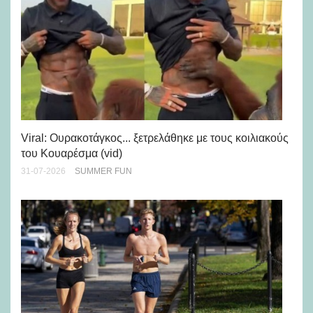
Viral: Ουρακοτάγκος... ξετρελάθηκε με τους κοιλιακούς
Πώ
του Κουαρέσμα (vid)
εμ
31-07-2026
SUMMER FUN
28-