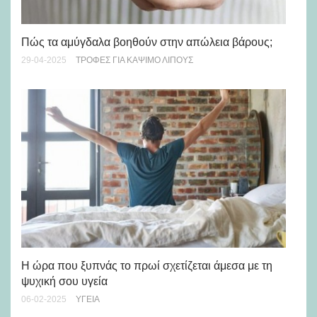
Πώς τα αμύγδαλα βοηθούν στην απώλεια βάρους;
Νέ
29-04-2025
ΤΡΟΦΈΣ ΓΙΑ ΚΆΨΙΜΟ ΛΊΠΟΥΣ
στ
27-
Η ώρα που ξυπνάς το πρωί σχετίζεται άμεσα με τη
ψυχική σου υγεία
Το
06-02-2025
ΥΓΕΊΑ
φέ