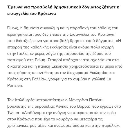
Έρευνα για προσβολή θρησκευτικού δόγματος ζήτησε η
εισαγγελία του Κρότωνα
Όμως, η δημόσια συγγνώμη και η παραδοχή του λάθους του
ιερέα φαίνεται πως δεν έπεισε την Εισαγγελία του Κρότωνα
που διέταξε έρευνα για προσβολή θρησκευτικού δόγματος. «Η
επιρροή της καθολικής εκκλησίας είναι ακόμα πολύ ισχυρή
στην Ιταλία, εν μέρει, λόγω της παρουσίας της έδρας του
παπισμού στη Ρώμη. Σταυροί υπάρχουν στα σχολεία και στα
δικαστήρια και η ιταλική Εκκλησία χρηματοδοτείται εν μέρει από
τους φόρους σε αντίθεση με τον διαχωρισμό Εκκλησίας και
Κράτους στη Γαλλία», γράφει για το συμβάν η γαλλική Le
Parisien.
Τον Ιταλό ιερέα υπερασπίστηκε ο Μανφρέντι Ποτέντι,
βουλευτής της ακροδεξιάς Λέγκας του Βορρά, που έγραψε στο
Twitter: «Αισθάνομαι την ανάγκη να υπερασπιστώ τον ιερέα
στον Κρότωνα που είχε το κουράγιο να μεταφέρει τις
χριστιανικές μας αξίες και αναφορές ακόμα και στην παραλία».