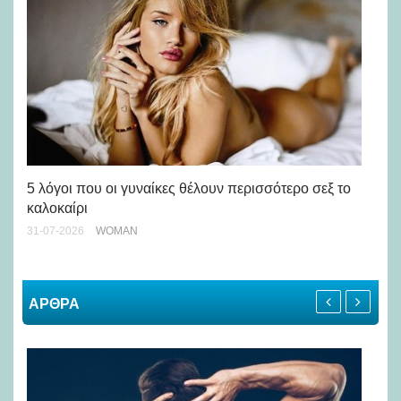
Άσ
κα
5 λόγοι που οι γυναίκες θέλουν περισσότερο σεξ το
καλοκαίρι
24-
31-07-2026
WOMAN
ΑΡΘΡΑ