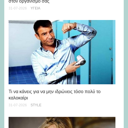
στον οργανισμό σας
24-
31-07-2026
ΥΓΕΊΑ
Ρε
Ch
Τι να κάνεις για να μην ιδρώνεις τόσο πολύ το
καλοκαίρι
24-
31-07-2026
STYLE