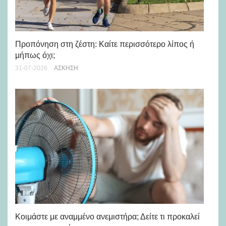
Προπόνηση στη ζέστη: Καίτε περισσότερο λίπος ή
5 
μήπως όχι;
28-
31-07-2026
ΆΣΚΗΣΗ
Μά
υγ
Κοιμάστε με αναμμένο ανεμιστήρα; Δείτε τι προκαλεί