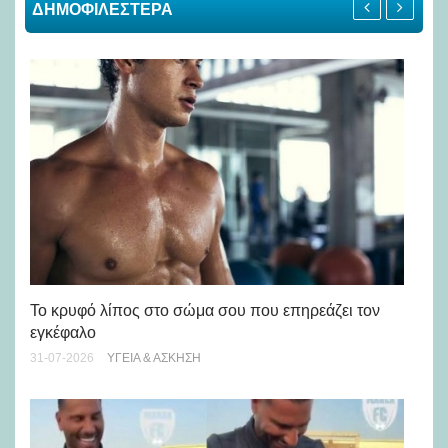
ΔΗΜΟΦΙΛΕΣΤΕΡΑ
Πώ
Το κρυφό λίπος στο σώμα σου που επηρεάζει τον
μή
εγκέφαλο
28-
31-07-2026
ΥΓΕΊΑ & ΆΣΚΗΣΗ