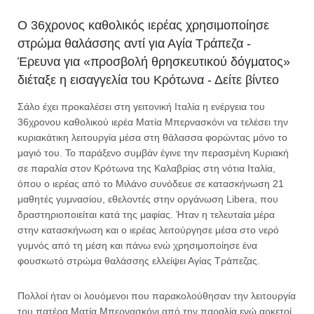
Ο 36χρονος καθολικός ιερέας χρησιμοποίησε
στρώμα θαλάσσης αντί για Αγία Τράπεζα -
Έρευνα για «προσβολή θρησκευτικού δόγματος»
διέταξε η εισαγγελία του Κρότωνα - Δείτε βίντεο
Σάλο έχει προκαλέσει στη γειτονική Ιταλία η ενέργεια του
36χρονου καθολικού ιερέα Ματία Μπερνασκόνι να τελέσει την
κυριακάτικη λειτουργία μέσα στη θάλασσα φορώντας μόνο το
μαγιό του. Το παράξενο συμβάν έγινε την περασμένη Κυριακή
σε παραλία στον Κρότωνα της Καλαβρίας στη νότια Ιταλία,
όπου ο ιερέας από το Μιλάνο συνόδευε σε κατασκήνωση 21
μαθητές γυμνασίου, εθελοντές στην οργάνωση Libera, που
δραστηριοποιείται κατά της μαφίας. Ήταν η τελευταία μέρα
στην κατασκήνωση και ο ιερέας λειτούργησε μέσα στο νερό
γυμνός από τη μέση και πάνω ενώ χρησιμοποίησε ένα
φουσκωτό στρώμα θαλάσσης ελλείψει Αγίας Τράπεζας.
Πολλοί ήταν οι λουόμενοι που παρακολούθησαν την λειτουργία
του πατέρα Ματία Μπερνασκόνι από την παραλία ενώ αρκετοί