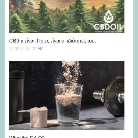
CB9 τι είναι; Ποιες είναι οι ιδιότητες του;
19-02-2025
ΥΓΕΊΑ
Ισ
14-