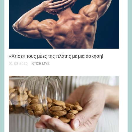
«Χτίσε» τους μύες της πλάτης με μια άσκηση!
Σέ
Αυ
01-08-2025
ΧΤΊΣΕ ΜΥΣ
16-