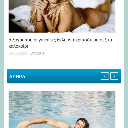
Άσ
κα
5 λόγοι που οι γυναίκες θέλουν περισσότερο σεξ το
καλοκαίρι
24-
31-07-2026
WOMAN
ΑΡΘΡΑ