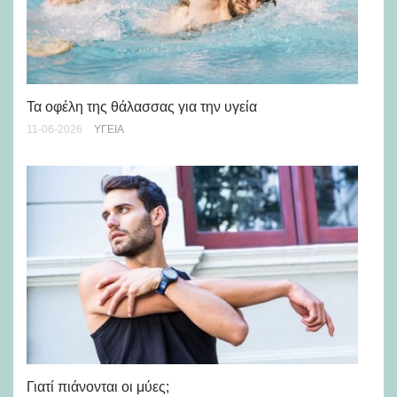
Τα οφέλη της θάλασσας για την υγεία
Οι
11-06-2026
ΥΓΕΊΑ
02-
Γιατί πιάνονται οι μύες;
To