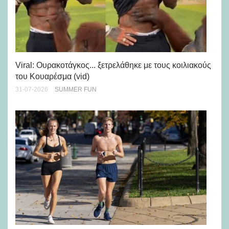
Viral: Ουρακοτάγκος... ξετρελάθηκε με τους κοιλιακούς
Πώ
του Κουαρέσμα (vid)
εμ
31-07-2026
SUMMER FUN
28-