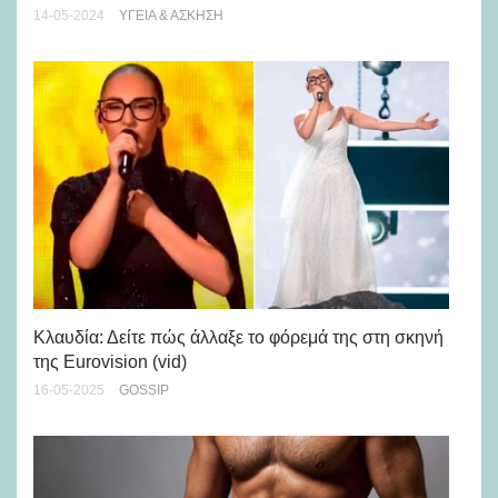
κα
14-05-2024
ΥΓΕΊΑ & ΆΣΚΗΣΗ
16-
Κλαυδία: Δείτε πώς άλλαξε το φόρεμά της στη σκηνή
της Eurovision (vid)
Πω
φο
16-05-2025
GOSSIP
16-