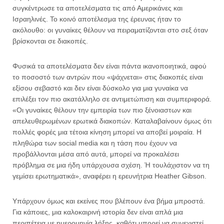
συγκέντρωσε τα αποτελέσματα τις από Αμερικάνες και
Ισραηλινές. Το κοινό αποτέλεσμα της έρευνας ήταν το
ακόλουθο: οι γυναίκες θέλουν να πειραματίζονται στο σεξ όταν
βρίσκονται σε διακοπές.
Φυσικά τα αποτελέσματα δεν είναι πάντα ικανοποιητικά, αφού
το ποσοστό των αντρών που «ψάχνεται» στις διακοπές είναι
εξίσου σεβαστό και δεν είναι δύσκολο για μια γυναίκα να
επιλέξει τον πιο ακατάλληλο σε αντιμετώπιση και συμπεριφορά.
«Οι γυναίκες θέλουν την εμπειρία των πιο ξένοιαστων και
απελευθερωμένων ερωτικά διακοπών. Καταλαβαίνουν όμως ότι
πολλές φορές μια τέτοια κίνηση μπορεί να αποβεί μοιραία. Η
πληθώρα των social media και η τάση που έχουν να
προβάλλονται μέσα από αυτά, μπορεί να προκαλέσει
πρόβλημα σε μια ήδη υπάρχουσα σχέση. Ή τουλάχιστον να τη
γεμίσει ερωτηματικά», αναφέρει η ερευνήτρια Heather Gibson.
Υπάρχουν όμως και εκείνες που βλέπουν ένα βήμα μπροστά.
Για κάποιες, μια καλοκαιρινή ιστορία δεν είναι απλά μια
περιπέτεια με ημερομηνία λήξης, καθότι μπορεί να συνεχιστεί