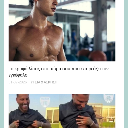
Πώ
Το κρυφό λίπος στο σώμα σου που επηρεάζει τον
μή
εγκέφαλο
28-
31-07-2026
ΥΓΕΊΑ & ΆΣΚΗΣΗ