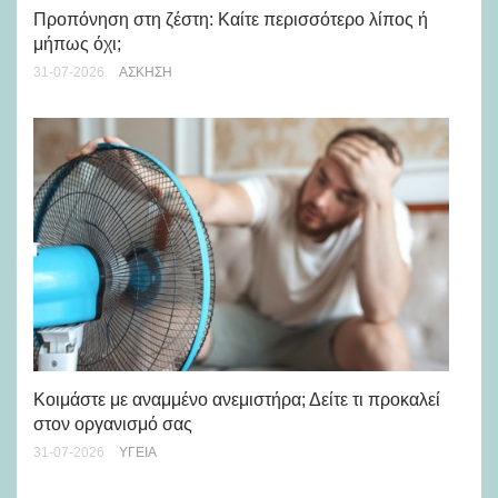
Προπόνηση στη ζέστη: Καίτε περισσότερο λίπος ή
5 
μήπως όχι;
28-
31-07-2026
ΆΣΚΗΣΗ
Μά
υγ
Κοιμάστε με αναμμένο ανεμιστήρα; Δείτε τι προκαλεί
στον οργανισμό σας
24-
31-07-2026
ΥΓΕΊΑ