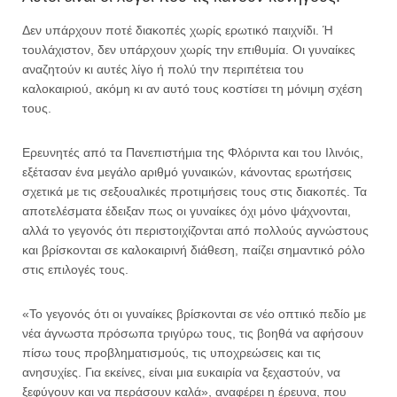
Δεν υπάρχουν ποτέ διακοπές χωρίς ερωτικό παιχνίδι. Ή
τουλάχιστον, δεν υπάρχουν χωρίς την επιθυμία. Οι γυναίκες
αναζητούν κι αυτές λίγο ή πολύ την περιπέτεια του
καλοκαιριού, ακόμη κι αν αυτό τους κοστίσει τη μόνιμη σχέση
τους.
Ερευνητές από τα Πανεπιστήμια της Φλόριντα και του Ιλινόις,
εξέτασαν ένα μεγάλο αριθμό γυναικών, κάνοντας ερωτήσεις
σχετικά με τις σεξουαλικές προτιμήσεις τους στις διακοπές. Τα
αποτελέσματα έδειξαν πως οι γυναίκες όχι μόνο ψάχνονται,
αλλά το γεγονός ότι περιστοιχίζονται από πολλούς αγνώστους
και βρίσκονται σε καλοκαιρινή διάθεση, παίζει σημαντικό ρόλο
στις επιλογές τους.
«Το γεγονός ότι οι γυναίκες βρίσκονται σε νέο οπτικό πεδίο με
νέα άγνωστα πρόσωπα τριγύρω τους, τις βοηθά να αφήσουν
πίσω τους προβληματισμούς, τις υποχρεώσεις και τις
ανησυχίες. Για εκείνες, είναι μια ευκαιρία να ξεχαστούν, να
ξεφύγουν και να περάσουν καλά», αναφέρει η έρευνα, που