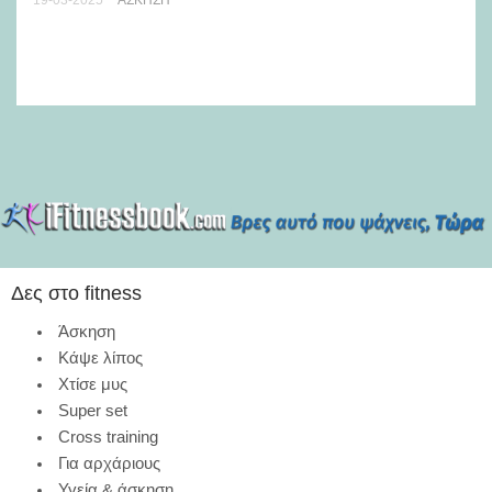
19-03-2025
ΆΣΚΗΣΗ
Πώ
κα
10-
Δες στο fitness
Άσκηση
Κάψε λίπος
Χτίσε μυς
Super set
Cross training
Για αρχάριους
Υγεία & άσκηση