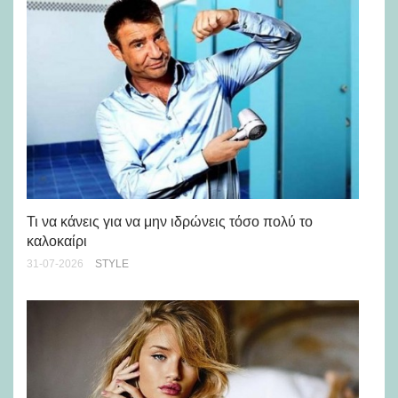
Ρε
Ch
Τι να κάνεις για να μην ιδρώνεις τόσο πολύ το
καλοκαίρι
24-
31-07-2026
STYLE