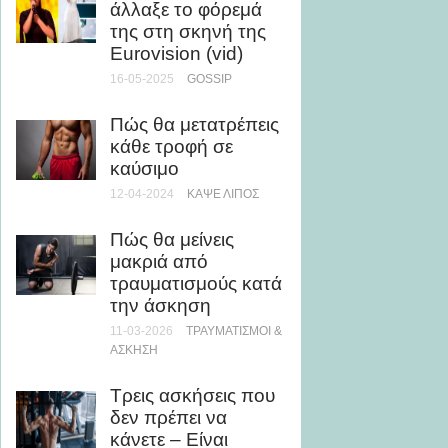
άλλαξε το φόρεμά
ΆΣΚΗΣΗ
της στη σκηνή της
Eurovision (vid)
Πως θα
επιδόσ
16-05-2025
GOSSIP
φουσκώ
μία απ
Πώς θα μετατρέπεις
προπό
κάθε τροφή σε
καύσιμο
16-01-20
12-04-2024
KΆΨΕ ΛΊΠΟΣ
Χοληστ
θα μει
Πώς θα μείνεις
πήρατε
μακριά από
τραυματισμούς κατά
03-01-20
ΥΓΕΊΑ
την άσκηση
11-03-2026
ΤΡΑΥΜΑΤΙΣΜΟΊ &
Έρχετα
ΆΣΚΗΣΗ
ανατρε
ποτέ 
Τρεις ασκήσεις που
Festiv
δεν πρέπει να
Παλιό
κάνετε – Είναι