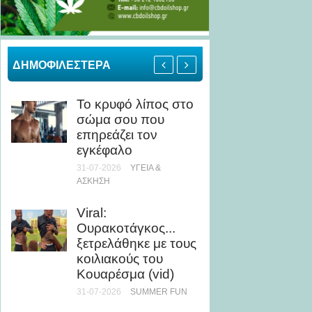
ΔΗΜΟΦΙΛΕΣΤΕΡΑ
Το κρυφό λίπος στο
Πώς να
σώμα σου που
σώμα γ
επηρεάζει τον
σε λιγ
εγκέφαλο
μήνα
31-07-2026
ΥΓΕΊΑ &
28-07-20
ΆΣΚΗΣΗ
Πώς μί
Viral:
θάλασ
Ουρακοτάγκος...
βελτιώ
ξετρελάθηκε με τους
εμφάν
κοιλιακούς του
28-07-20
Κουαρέσμα (vid)
31-07-2026
SUMMER FUN
5 καλο
με ελά