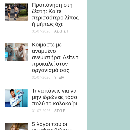
Προπόνηση στη
θερμίδ
ζέστη: Καίτε
28-07-20
περισσότερο λίπος
ή μήπως όχι;
Μάθε 
31-07-2026
ΆΣΚΗΣΗ
θάλασσ
τη μυο
Κοιμάστε με
υγεία
αναμμένο
24-07-20
ανεμιστήρα; Δείτε τι
προκαλεί στον
Ρεκόρ 
οργανισμό σας
τριλογ
31-07-2026
ΥΓΕΊΑ
του Ο
την Ch
Τι να κάνεις για να
ως Κί
μην ιδρώνεις τόσο
24-07-20
πολύ το καλοκαίρι
31-07-2026
STYLE
Άσκηση
Τι να 
5 λόγοι που οι
αποφύγ