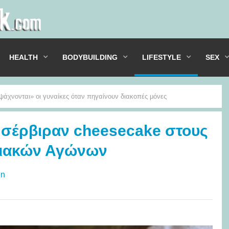
HEALTH
BODYBUILDING
LIFESTYLE
SEX
ψάχνονται» οι γυναίκες όταν πηγαίνουν διακοπές μόνες
 σέρβιραν cheesecake στους
πιακών Αγώνων
un