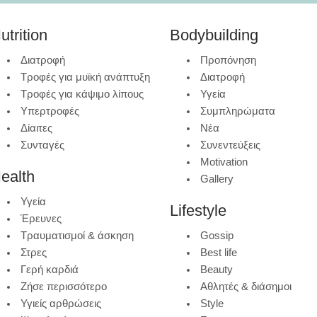
utrition
Bodybuilding
Διατροφή
Προπόνηση
Τροφές για μυϊκή ανάπτυξη
Διατροφή
Τροφές για κάψιμο λίπους
Υγεία
Υπερτροφές
Συμπληρώματα
Δίαιτες
Νέα
Συνταγές
Συνεντεύξεις
Motivation
ealth
Gallery
Υγεία
Lifestyle
Έρευνες
Τραυματισμοί & άσκηση
Gossip
Στρες
Best life
Γερή καρδιά
Beauty
Ζήσε περισσότερο
Αθλητές & διάσημοι
Υγιείς αρθρώσεις
Style