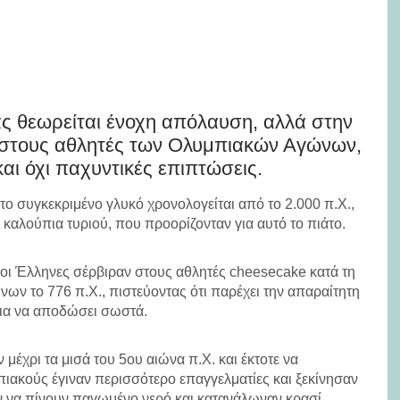
ας θεωρείται ένοχη απόλαυση, αλλά στην
 στους αθλητές των Ολυμπιακών Αγώνων,
 και όχι παχυντικές επιπτώσεις.
το συγκεκριμένο γλυκό χρονολογείται από το 2.000 π.Χ.,
καλούπια τυριού, που προορίζονταν για αυτό το πιάτο.
αίοι Έλληνες σέρβιραν στους αθλητές cheesecake κατά τη
ν το 776 π.Χ., πιστεύοντας ότι παρέχει την απαραίτητη
 για να αποδώσει σωστά.
 μέχρι τα μισά του 5ου αιώνα π.Χ. και έκτοτε να
πιακούς έγιναν περισσότερο επαγγελματίες και ξεκίνησαν
αν να πίνουν παγωμένο νερό και κατανάλωναν κρασί