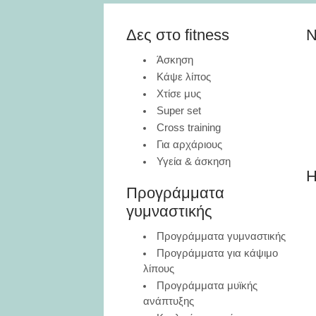
Δες στο fitness
N
Άσκηση
Κάψε λίπος
Χτίσε μυς
Super set
Cross training
Για αρχάριους
Υγεία & άσκηση
H
Προγράμματα
γυμναστικής
Προγράμματα γυμναστικής
Προγράμματα για κάψιμο
λίπους
Προγράμματα μυϊκής
ανάπτυξης