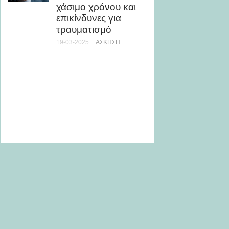
στο Γκ
χάσιμο χρόνου και
επικίνδυνες για
17-05-20
τραυματισμό
Πώς να
19-03-2025
ΆΣΚΗΣΗ
ψυχική
προς τ
σε 1 λ
10-10-20