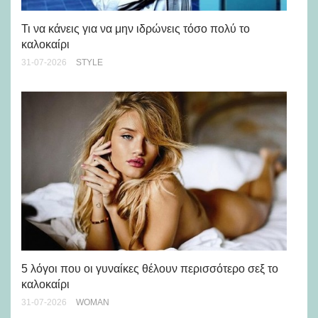
Ρε
Ch
Τι να κάνεις για να μην ιδρώνεις τόσο πολύ το
καλοκαίρι
24-
31-07-2026
STYLE
Άσ
κα
5 λόγοι που οι γυναίκες θέλουν περισσότερο σεξ το
καλοκαίρι
24-
31-07-2026
WOMAN