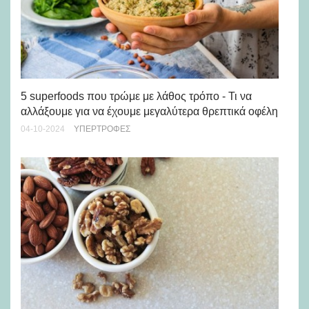
15
5 superfoods που τρώμε με λάθος τρόπο - Τι να
όλ
αλλάξουμε για να έχουμε μεγαλύτερα θρεπτικά οφέλη
13-
04-10-2024
ΥΠΕΡΤΡΟΦΈΣ