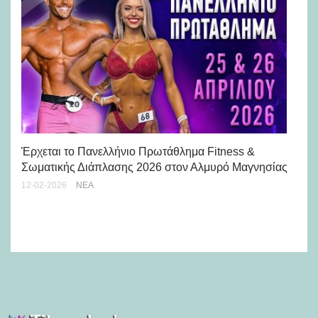
Έρχεται το Πανελλήνιο Πρωτάθλημα Fitness &
Ο 
Σωματικής Διάπλασης 2026 στον Αλμυρό Μαγνησίας
αυ
12-02-2026
ΝΈΑ
ημ
03-