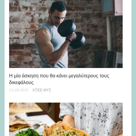
Η μία άσκηση που θα κάνει μεγαλύτερους τους
Για
δικεφάλους
14-
13-09-2024
ΧΤΊΣΕ ΜΥΣ