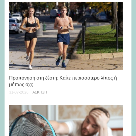
Προπόνηση στη ζέστη: Καίτε περισσότερο λίπος ή
5 
μήπως όχι;
28-
31-07-2026
ΆΣΚΗΣΗ