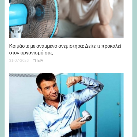
Μά
υγ
Κοιμάστε με αναμμένο ανεμιστήρα; Δείτε τι προκαλεί
στον οργανισμό σας
24-
31-07-2026
ΥΓΕΊΑ