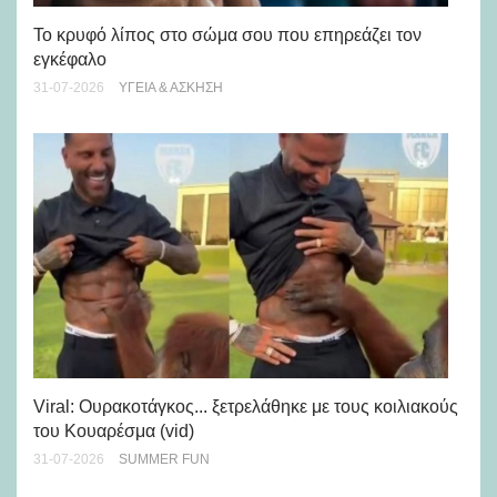
Πώ
Το κρυφό λίπος στο σώμα σου που επηρεάζει τον
μή
εγκέφαλο
28-
31-07-2026
ΥΓΕΊΑ & ΆΣΚΗΣΗ
Viral: Ουρακοτάγκος... ξετρελάθηκε με τους κοιλιακούς
Πώ
του Κουαρέσμα (vid)
εμ
31-07-2026
SUMMER FUN
28-