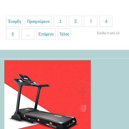
Έναρξη
Προηγούμενο
1
2
3
4
Σελίδα 3 από 12
5
…
Επόμενο
Τέλος