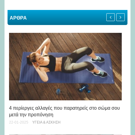
ΑΡΘΡΑ
4 περίεργες αλλαγές που παρατηρείς στο σώμα σου
Χε
μετά την προπόνηση
πρ
22-01-2025
ΥΓΕΊΑ & ΆΣΚΗΣΗ
01-