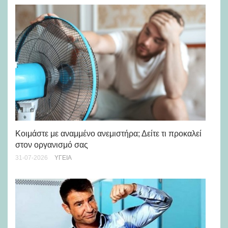
Μά
υγ
Κοιμάστε με αναμμένο ανεμιστήρα; Δείτε τι προκαλεί
στον οργανισμό σας
24-
31-07-2026
ΥΓΕΊΑ