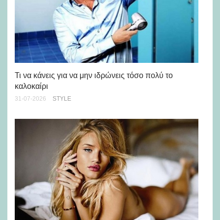
Ρε
Ch
Τι να κάνεις για να μην ιδρώνεις τόσο πολύ το
καλοκαίρι
24-
31-07-2026
STYLE