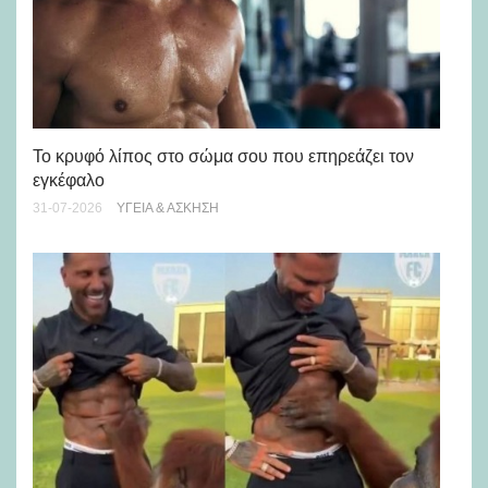
Πώ
Το κρυφό λίπος στο σώμα σου που επηρεάζει τον
μή
εγκέφαλο
28-
31-07-2026
ΥΓΕΊΑ & ΆΣΚΗΣΗ