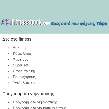
Δες στο fitness
Άσκηση
Κάψε λίπος
Χτίσε μυς
Super set
Cross training
Για αρχάριους
Υγεία & άσκηση
Προγράμματα γυμναστικής
Προγράμματα γυμναστικής
Προγράμματα για κάψιμο λίπους