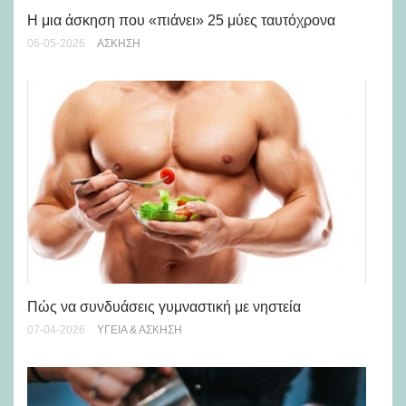
Η μια άσκηση που «πιάνει» 25 μύες ταυτόχρονα
Αν
αν
06-05-2026
ΆΣΚΗΣΗ
06-
Πώς να συνδυάσεις γυμναστική με νηστεία
Δε
07-04-2026
ΥΓΕΊΑ & ΆΣΚΗΣΗ
13-