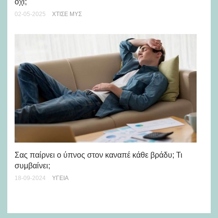
όχι;
γυ
02-05-2025
ΧΤΊΣΕ ΜΥΣ
23-
Σας παίρνει ο ύπνος στον καναπέ κάθε βράδυ; Τι
Το
συμβαίνει;
επ
18-09-2024
ΥΓΕΊΑ
05-