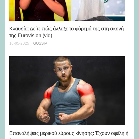
Κλαυδία: Δείτε πώς άλλαξε το φόρεμά της στη σκηνή
Η 
της Eurovision (vid)
πρ
16-05-2025
GOSSIP
28-
Eπαναλήψεις μερικού εύρους κίνησης: Έχουν οφέλη ή
Η 