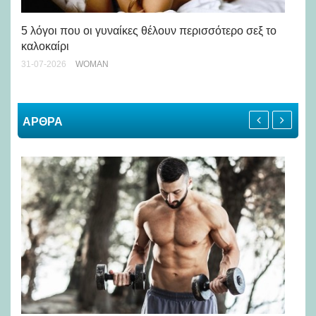
Άσ
κα
5 λόγοι που οι γυναίκες θέλουν περισσότερο σεξ το
καλοκαίρι
24-
31-07-2026
WOMAN
ΑΡΘΡΑ