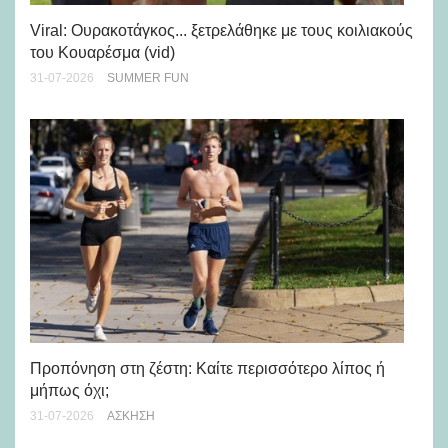
Viral: Ουρακοτάγκος... ξετρελάθηκε με τους κοιλιακούς
Πώ
του Κουαρέσμα (vid)
εμ
31-07-2026
SUMMER FUN
28-
Προπόνηση στη ζέστη: Καίτε περισσότερο λίπος ή
5 
μήπως όχι;
28-
31-07-2026
ΆΣΚΗΣΗ