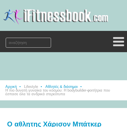
Αρχική
Lifestyle
Αθλητές & διάσημοι
Η πιο δυνατή γυναίκα του κόσμου: Η bodybuilder-φοιτήτρια που
έσπασε όλα τα ανδρικά στερεότυπα
Ο αθλητης Χάρισον Μπάτκερ