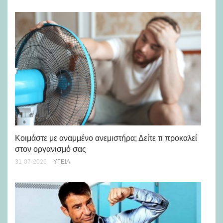
Μά
υγ
Κοιμάστε με αναμμένο ανεμιστήρα; Δείτε τι προκαλεί
στον οργανισμό σας
24-
31-07-2026
ΥΓΕΊΑ