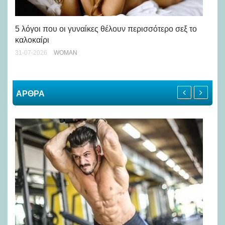
Άσ
κα
5 λόγοι που οι γυναίκες θέλουν περισσότερο σεξ το
καλοκαίρι
24-
31-07-2026
WOMAN
ΑΡΘΡΑ