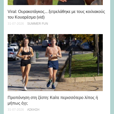
Viral: Ουρακοτάγκος... ξετρελάθηκε με τους κοιλιακούς
Πώ
του Κουαρέσμα (vid)
εμ
31-07-2026
SUMMER FUN
28-
Προπόνηση στη ζέστη: Καίτε περισσότερο λίπος ή
5 
μήπως όχι;
28-
31-07-2026
ΆΣΚΗΣΗ