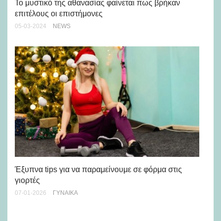
Το μυστικό της αθανασίας φαίνεται πως βρήκαν
30-
επιτέλους οι επιστήμονες
05-03-2024
NEWS
Μπ
αλ
Έξυπνα tips για να παραμείνουμε σε φόρμα στις
22-
γιορτές
07-01-2026
ΓΥΝΑΊΚΑ