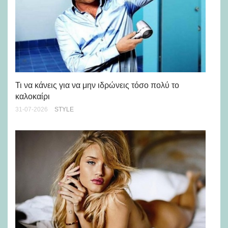
Ρε
Ch
Τι να κάνεις για να μην ιδρώνεις τόσο πολύ το
καλοκαίρι
24-
31-07-2026
STYLE