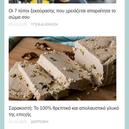
Οι 7 τύποι ξεκούρασης που χρειάζεται απαραίτητα το
Πό
σώμα σου
19-
25-02-2026
ΥΓΕΊΑ & ΆΣΚΗΣΗ
Τι
Σαρακοστή: Το 100% θρεπτικό και απολαυστικό γλυκό
έχ
της εποχής
25-
01-03-2025
ΔΙΑΤΡΟΦΉ