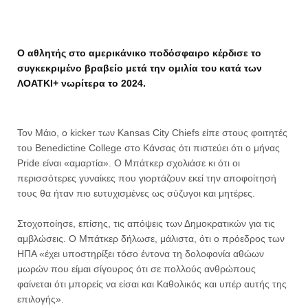
Ο αθλητής στο αμερικάνικο ποδόσφαιρο κέρδισε το
συγκεκριμένο βραβείο μετά την ομιλία του κατά των
ΛΟΑΤΚΙ+ νωρίτερα το 2024.
Τον Μάιο, ο kicker των Kansas City Chiefs είπε στους φοιτητές
του Benedictine College στο Κάνσας ότι πιστεύει ότι ο μήνας
Pride είναι «αμαρτία». Ο Μπάτκερ σχολιάσε κι ότι οι
περισσότερες γυναίκες που γιορτάζουν εκεί την αποφοίτησή
τους θα ήταν πιο ευτυχισμένες ως σύζυγοι και μητέρες.
Στοχοποίησε, επίσης, τις απόψεις των Δημοκρατικών για τις
αμβλώσεις. Ο Μπάτκερ δήλωσε, μάλιστα, ότι ο πρόεδρος των
ΗΠΑ «έχει υποστηρίξει τόσο έντονα τη δολοφονία αθώων
μωρών που είμαι σίγουρος ότι σε πολλούς ανθρώπους
φαίνεται ότι μπορείς να είσαι και Καθολικός και υπέρ αυτής της
επιλογής».