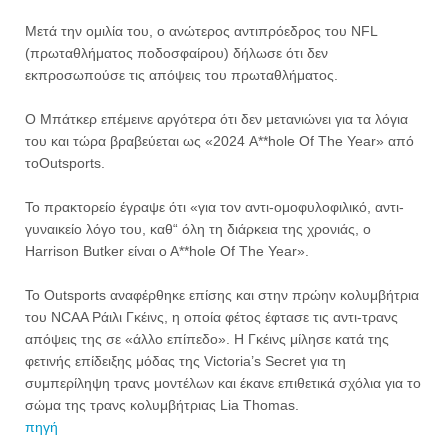
Μετά την ομιλία του, ο ανώτερος αντιπρόεδρος του NFL
(πρωταθλήματος ποδοσφαίρου) δήλωσε ότι δεν
εκπροσωπούσε τις απόψεις του πρωταθλήματος.
Ο Μπάτκερ επέμεινε αργότερα ότι δεν μετανιώνει για τα λόγια
του και τώρα βραβεύεται ως «2024 A**hole Of The Year» από
τοOutsports.
Το πρακτορείο έγραψε ότι «για τον αντι-ομοφυλοφιλικό, αντι-
γυναικείο λόγο του, καθ“ όλη τη διάρκεια της χρονιάς, ο
Harrison Butker είναι o A**hole Of The Year».
Το Outsports αναφέρθηκε επίσης και στην πρώην κολυμβήτρια
του NCAA Ράιλι Γκέινς, η οποία φέτος έφτασε τις αντι-τρανς
απόψεις της σε «άλλο επίπεδο». Η Γκέινς μίλησε κατά της
φετινής επίδειξης μόδας της Victoria’s Secret για τη
συμπερίληψη τρανς μοντέλων και έκανε επιθετικά σχόλια για το
σώμα της τρανς κολυμβήτριας Lia Thomas.
πηγή