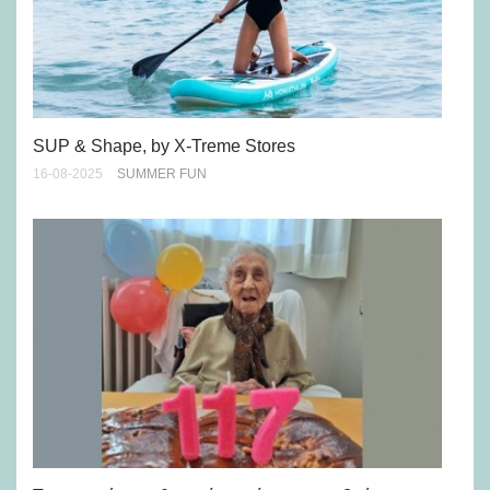
Κι
ζέ
SUP & Shape, by X-Treme Stores
21-
16-08-2025
SUMMER FUN
Νε