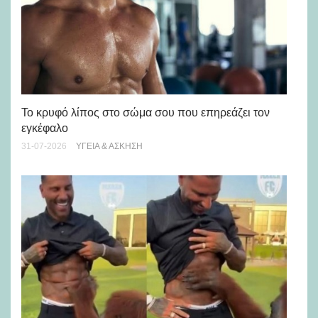
Πώ
Το κρυφό λίπος στο σώμα σου που επηρεάζει τον
μή
εγκέφαλο
28-
31-07-2026
ΥΓΕΊΑ & ΆΣΚΗΣΗ