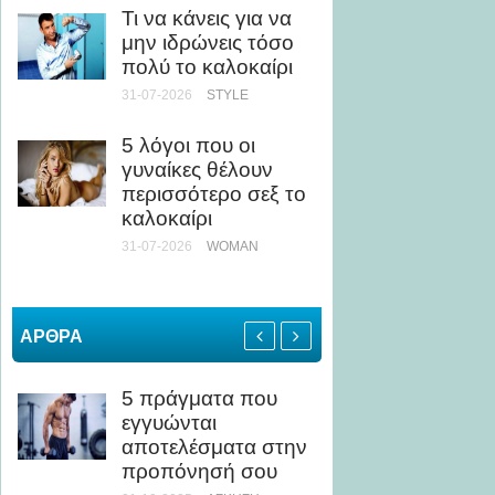
Τι να κάνεις για να
ως Κί
μην ιδρώνεις τόσο
24-07-20
πολύ το καλοκαίρι
31-07-2026
STYLE
Άσκηση
Τι να 
5 λόγοι που οι
αποφύγ
γυναίκες θέλουν
καταπ
περισσότερο σεξ το
24-07-20
καλοκαίρι
ΥΓΕΊΑ
31-07-2026
WOMAN
ΑΡΘΡΑ
5 πράγματα που
Γκέι Ι
εγγυώνται
στρατ
αποτελέσματα στην
σημαία
προπόνησή σου
με χρώ