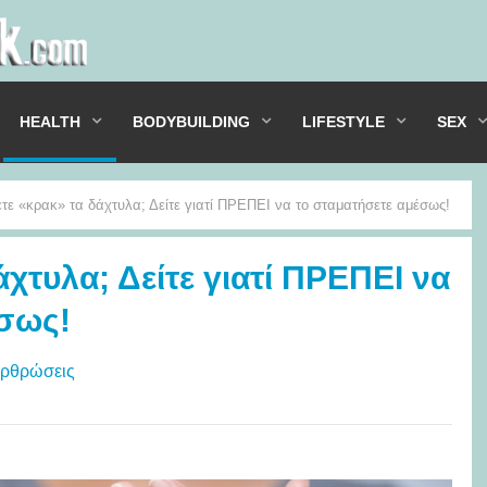
HEALTH
BODYBUILDING
LIFESTYLE
SEX
τε «κρακ» τα δάχτυλα; Δείτε γιατί ΠΡΕΠΕΙ να το σταματήσετε αμέσως!
χτυλα; Δείτε γιατί ΠΡΕΠΕΙ να
έσως!
αρθρώσεις