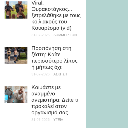
Viral:
θάλασ
Ουρακοτάγκος...
βελτιώ
ξετρελάθηκε με τους
εμφάν
κοιλιακούς του
28-07-20
Κουαρέσμα (vid)
31-07-2026
SUMMER FUN
5 καλο
με ελά
Προπόνηση στη
θερμίδ
ζέστη: Καίτε
28-07-20
περισσότερο λίπος
ή μήπως όχι;
Μάθε 
31-07-2026
ΆΣΚΗΣΗ
θάλασσ
τη μυο
Κοιμάστε με
υγεία
αναμμένο
24-07-20
ανεμιστήρα; Δείτε τι
προκαλεί στον
Ρεκόρ 
οργανισμό σας
τριλογ
31-07-2026
ΥΓΕΊΑ
του Ο
την Ch