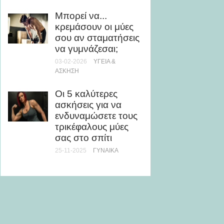
έχουμε
Μπορεί να...
για γλ
κρεμάσουν οι μύες
υγιεινέ
σου αν σταματήσεις
16-01-20
να γυμνάζεσαι;
ΥΓΕΊΑ
03-02-2026
ΥΓΕΊΑ &
ΆΣΚΗΣΗ
Γιατί ο
παραλί
Οι 5 καλύτερες
πολύ 
ασκήσεις για να
προπό
ενδυναμώσετε τους
01-08-20
τρικέφαλους μύες
σας στο σπίτι
25-11-2025
ΓΥΝΑΊΚΑ