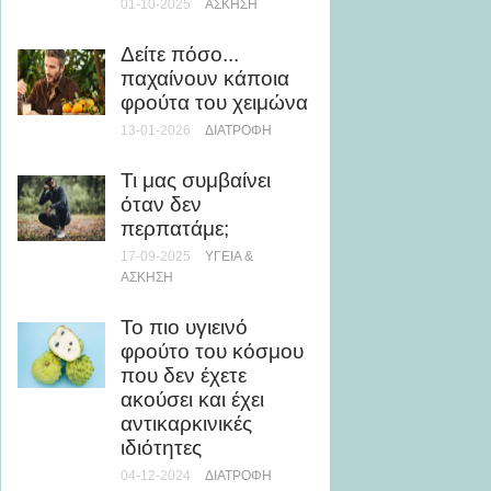
LGBT 
01-10-2025
ΆΣΚΗΣΗ
29-12-20
Δείτε πόσο...
παχαίνουν κάποια
Πρέπει
φρούτα του χειμώνα
ντους 
τη θά
13-01-2026
ΔΙΑΤΡΟΦΉ
02-07-20
Τι μας συμβαίνει
όταν δεν
3+1 τρ
περπατάμε;
χάσετε
«σωσίβ
17-09-2025
ΥΓΕΊΑ &
καλοκα
ΆΣΚΗΣΗ
10-09-20
Το πιο υγιεινό
φρούτο του κόσμου
Εμφια
που δεν έχετε
ή βρύσ
ακούσει και έχει
το πιο
αντικαρκινικές
11-03-20
ιδιότητες
04-12-2024
ΔΙΑΤΡΟΦΉ
Γιατί 