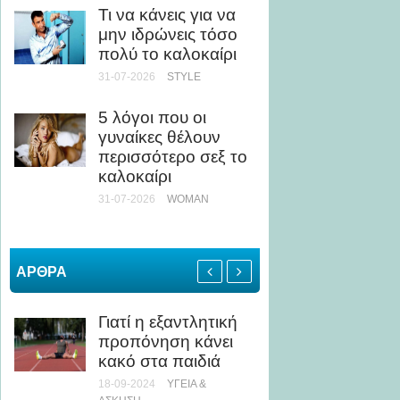
Τι να κάνεις για να
ως Κί
μην ιδρώνεις τόσο
24-07-20
πολύ το καλοκαίρι
31-07-2026
STYLE
Άσκηση
Τι να 
5 λόγοι που οι
αποφύγ
γυναίκες θέλουν
καταπ
περισσότερο σεξ το
24-07-20
καλοκαίρι
ΥΓΕΊΑ
31-07-2026
WOMAN
ΑΡΘΡΑ
Γιατί η εξαντλητική
Η στιγ
προπόνηση κάνει
Ιουλία
κακό στα παιδιά
δέχετα
λουλού
18-09-2024
ΥΓΕΊΑ &