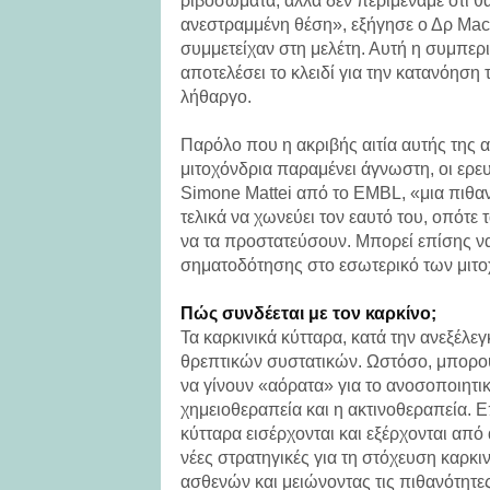
ριβοσώματα, αλλά δεν περιμέναμε ότι θα
ανεστραμμένη θέση», εξήγησε ο Δρ Maci
συμμετείχαν στη μελέτη. Αυτή η συμπερι
αποτελέσει το κλειδί για την κατανόηση 
λήθαργο.
Παρόλο που η ακριβής αιτία αυτής της
μιτοχόνδρια παραμένει άγνωστη, οι ερε
Simone Mattei από το EMBL, «μια πιθανή
τελικά να χωνεύει τον εαυτό του, οπότε
να τα προστατεύσουν. Μπορεί επίσης ν
σηματοδότησης στο εσωτερικό των μιτ
Πώς συνδέεται με τον καρκίνο;
Τα καρκινικά κύτταρα, κατά την ανεξέλε
θρεπτικών συστατικών. Ωστόσο, μπορού
να γίνουν «αόρατα» για το ανοσοποιητικ
χημειοθεραπεία και η ακτινοθεραπεία. 
κύτταρα εισέρχονται και εξέρχονται απ
νέες στρατηγικές για τη στόχευση καρκ
ασθενών και μειώνοντας τις πιθανότητ