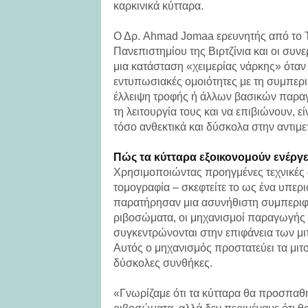
καρκινικά κύτταρα.
Ο Δρ. Ahmad Jomaa ερευνητής από το Τ
Πανεπιστημίου της Βιρτζίνια και οι συν
μια κατάσταση «χειμερίας νάρκης» όταν 
εντυπωσιακές ομοιότητες με τη συμπερ
έλλειψη τροφής ή άλλων βασικών παραγ
τη λειτουργία τους και να επιβιώνουν, ε
τόσο ανθεκτικά και δύσκολα στην αντιμ
Πώς τα κύτταρα εξοικονομούν ενέργε
Χρησιμοποιώντας προηγμένες τεχνικές 
τομογραφία – σκεφτείτε το ως ένα υπερι
παρατήρησαν μια ασυνήθιστη συμπεριφο
ριβοσώματα, οι μηχανισμοί παραγωγής 
συγκεντρώνονται στην επιφάνεια των μι
Αυτός ο μηχανισμός προστατεύει τα μιτ
δύσκολες συνθήκες.
«Γνωρίζαμε ότι τα κύτταρα θα προσπαθή