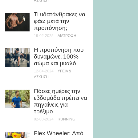
κεφάλι
ΆΣΚΗΣΗ
της (vi
Τι υδατάνθρακες να
03-09-20
φάω μετά την
προπόνηση;
Η δίαι
βραστ
19-02-2025
ΔΙΑΤΡΟΦΉ
που κρ
εβδομ
Η προπόνηση που
δυναμώνει 100%
02-05-20
σώμα και μυαλό
Πιέσει
12-04-2024
ΥΓΕΊΑ &
τον σ
ΆΣΚΗΣΗ
07-02-20
Πόσες ημέρες την
εβδομάδα πρέπει να
Τι κάν
πηγαίνεις για
και στ
τρέξιμο
τα συ
πριν τ
02-03-2024
RUNNING
προπό
Flex Wheeler: Από
18-03-202