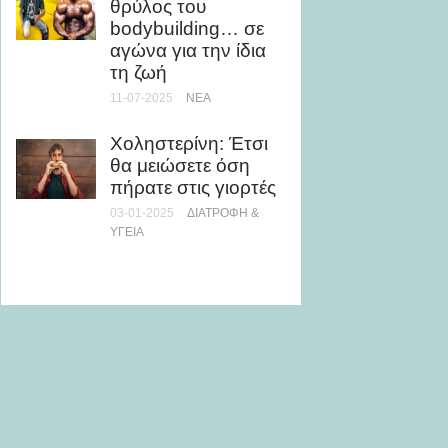
θρύλος του
ΣΥΜΠΛ
bodybuilding… σε
αγώνα για την ίδια
Πόσο 
τη ζωή
χρειάζ
για να
11-07-2025
ΝΈΑ
05-04-20
Χοληστερίνη: Έτσι
θα μειώσετε όση
Μάθε τί
πήρατε στις γιορτές
νυχτερ
κατάθλ
03-01-2025
ΔΙΑΤΡΟΦΉ &
πως αν
ΥΓΕΊΑ
15-07-20