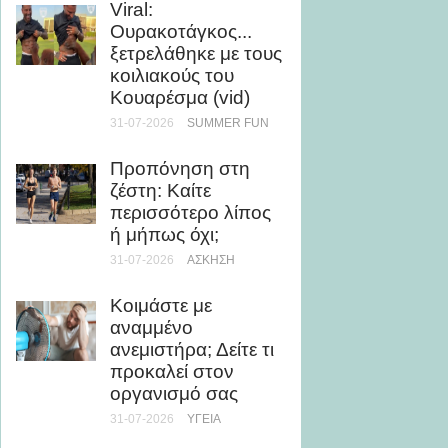
Viral:
θάλασ
Ουρακοτάγκος...
βελτιώ
ξετρελάθηκε με τους
εμφάν
κοιλιακούς του
28-07-20
Κουαρέσμα (vid)
31-07-2026
SUMMER FUN
5 καλο
με ελά
Προπόνηση στη
θερμίδ
ζέστη: Καίτε
28-07-20
περισσότερο λίπος
ή μήπως όχι;
Μάθε 
31-07-2026
ΆΣΚΗΣΗ
θάλασσ
τη μυο
Κοιμάστε με
υγεία
αναμμένο
24-07-20
ανεμιστήρα; Δείτε τι
προκαλεί στον
Ρεκόρ 
οργανισμό σας
τριλογ
31-07-2026
ΥΓΕΊΑ
του Ο
την Ch