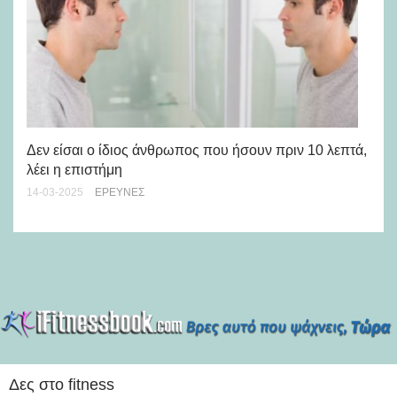
Δεν είσαι ο ίδιος άνθρωπος που ήσουν πριν 10 λεπτά,
Ο 
λέει η επιστήμη
30-
14-03-2025
ΈΡΕΥΝΕΣ
Δες στο fitness