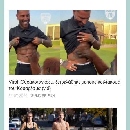
Viral: Ουρακοτάγκος... ξετρελάθηκε με τους κοιλιακούς
Πώ
του Κουαρέσμα (vid)
εμ
31-07-2026
SUMMER FUN
28-