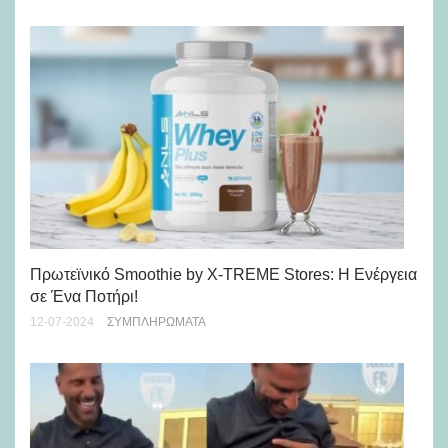
Πρωτεϊνικό Smoothie by X-TREME Stores: Η Ενέργεια
Πώ
σε Ένα Ποτήρι!
γι
12-07-2024
ΣΥΜΠΛΗΡΏΜΑΤΑ
10-