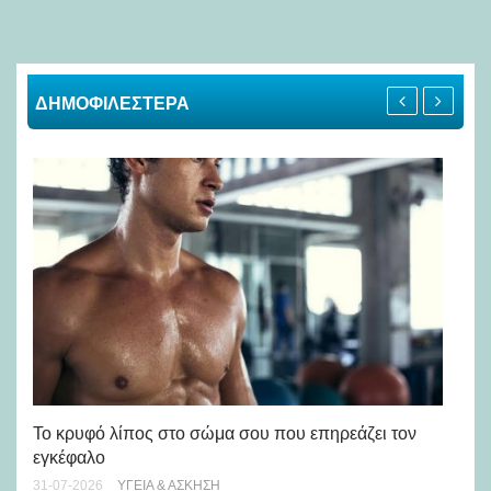
ΔΗΜΟΦΙΛΕΣΤΕΡΑ
Πώ
Το κρυφό λίπος στο σώμα σου που επηρεάζει τον
μή
εγκέφαλο
28-
31-07-2026
ΥΓΕΊΑ & ΆΣΚΗΣΗ