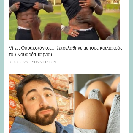
Viral: Ουρακοτάγκος... ξετρελάθηκε με τους κοιλιακούς
Η 
του Κουαρέσμα (vid)
Ha
31-07-2026
SUMMER FUN
07-