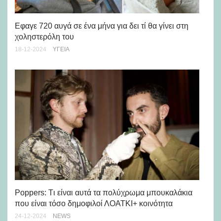
Eφαγε 720 αυγά σε ένα μήνα για δει τί θα γίνει στη
Οι
χοληστερόλη του
το
18-12-2024
ΥΓΕΊΑ
03-
Poppers: Tι είναι αυτά τα πολύχρωμα μπουκαλάκια
Οι
που είναι τόσο δημοφιλοί ΛΟΑΤΚΙ+ κοινότητα
05-
24-12-2024
NEWS