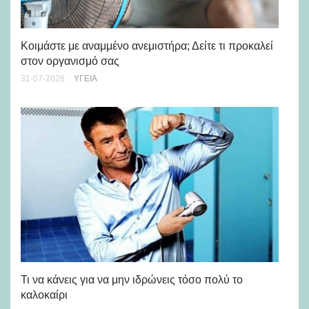
Μά
υγ
Κοιμάστε με αναμμένο ανεμιστήρα; Δείτε τι προκαλεί
στον οργανισμό σας
24-
31-07-2026
ΥΓΕΊΑ
Ρε
Ch
Τι να κάνεις για να μην ιδρώνεις τόσο πολύ το
καλοκαίρι
24-