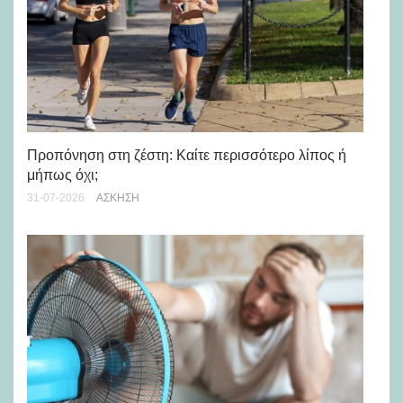
Προπόνηση στη ζέστη: Καίτε περισσότερο λίπος ή
5 
μήπως όχι;
28-
31-07-2026
ΆΣΚΗΣΗ