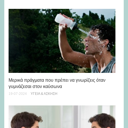
«Σ
Μερικά πράγματα που πρέπει να γνωρίζεις όταν
τη
γυμνάζεσαι στον καύσωνα
γυ
19-07-2024
ΥΓΕΊΑ & ΆΣΚΗΣΗ
03-