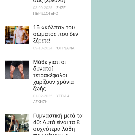
σας (έρευνα)
24-04-20
ΆΣΚΗΣΗ
03-09-2025
ΖΉΣΕ
ΠΕΡΙΣΣΌΤΕΡΟ
Ο γηρα
15 «κόλπα» του
άνδρα
σώματος που δεν
έγινε 
ξέρετε!
μυστικ
μακροζ
09-10-2024
'ΟΤΙ ΝΑ'ΝΑΙ
10-10-20
ΠΕΡΙΣΣΌ
Μάθε γιατί οι
δυνατοί
Η mus
τετρακέφαλοι
για αύ
χαρίζουν χρόνια
ζωής
04-03-20
01-02-2025
ΥΓΕΊΑ &
Να τρ
ΆΣΚΗΣΗ
ή αργά
Γυμναστική μετά τα
περισσ
40: Αυτά είναι τα 8
28-05-20
συχνότερα λάθη