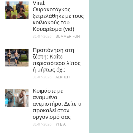
Viral:
θάλασ
Ουρακοτάγκος...
βελτιώ
ξετρελάθηκε με τους
εμφάν
κοιλιακούς του
28-07-20
Κουαρέσμα (vid)
31-07-2026
SUMMER FUN
5 καλο
με ελά
Προπόνηση στη
θερμίδ
ζέστη: Καίτε
28-07-20
περισσότερο λίπος
ή μήπως όχι;
Μάθε 
31-07-2026
ΆΣΚΗΣΗ
θάλασσ
τη μυο
Κοιμάστε με
υγεία
αναμμένο
24-07-20
ανεμιστήρα; Δείτε τι
προκαλεί στον
Ρεκόρ 
οργανισμό σας
τριλογ
31-07-2026
ΥΓΕΊΑ
του Ο
την Ch