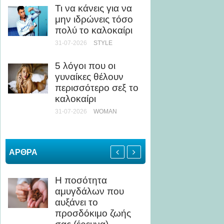
Τι να κάνεις για να
ως Κί
μην ιδρώνεις τόσο
24-07-20
πολύ το καλοκαίρι
31-07-2026
STYLE
Άσκηση
Τι να 
5 λόγοι που οι
αποφύγ
γυναίκες θέλουν
καταπ
περισσότερο σεξ το
24-07-20
καλοκαίρι
ΥΓΕΊΑ
31-07-2026
WOMAN
ΑΡΘΡΑ
Η ποσότητα
Πώς η
αμυγδάλων που
το γυμ
αυξάνει το
θα κάν
προσδόκιμο ζωής
μυς σ