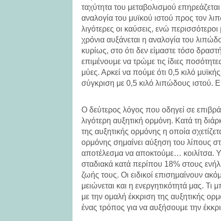
ταχύτητα του μεταβολισμού επηρεάζετα
αναλογία του μυϊκού ιστού προς τον λιπ
λιγότερες οι καύσεις, ενώ περισσότερο
χρόνια αυξάνεται η αναλογία του λιπώδο
κυρίως, στο ότι δεν είμαστε τόσο δραστ
επιμένουμε να τρώμε τις ίδιες ποσότητε
μύες. Αρκεί να πούμε ότι 0,5 κιλό μυϊκή
σύγκριση με 0,5 κιλό λιπώδους ιστού. 
Ο δεύτερος λόγος που οδηγεί σε επιβράδ
λιγότερη αυξητική ορμόνη. Κατά τη διάρ
της αυξητικής ορμόνης η οποία σχετίζετ
ορμόνης σημαίνει αύξηση του λίπους σ
αποτέλεσμα να αποκτούμε… κοιλίτσα. Υπ
σταδιακά κατά περίπου 18% στους ενήλικ
ζωής τους. Οι ειδικοί επισημαίνουν ακό
μειώνεται και η ενεργητικότητά μας. Τι
με την ομαλή έκκριση της αυξητικής ορμ
ένας τρόπος για να αυξήσουμε την έκκρι