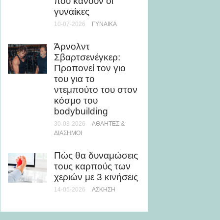
που κάνουν οι
10 αλή
γυναίκες
Βήτα Α
10-07-2026
ΓΥΝΑΊΚΑ
27-03-202
ΣΥΜΠΛ
Άρνολντ
Σβαρτσενέγκερ:
Είναι τ
Προπονεί τον γιο
συμπλ
του για το
πρωτε
ντεμπούτο του στον
για μα
κόσμο του
χρήση
bodybuilding
02-05-202
ΣΥΜΠΛ
30-03-2026
ΑΘΛΗΤΈΣ &
ΔΙΆΣΗΜΟΙ
Πώς θα δυναμώσεις
τους καρπούς των
χεριών με 3 κινήσεις
14-05-2026
ΆΣΚΗΣΗ