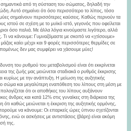
ι σημαντικά από τη σύσταση του σώματος, δηλαδή την
ώδη. Αυτό σημαίνει ότι όσο περισσότερο το λίπος, τόσο
ι μύες σημαίνουν περισσότερες καύσεις. Καθώς περνούν τα
υς ιστού σε σχέση με το μυϊκό ιστό, γεγονός που οφείλεται
ήριοι όσο παλιά. Με άλλα λόγια κινούμαστε λιγότερο, αλλά
ς. Τι να κάνουμε: Γυμναζόμαστε με σκοπό να «χτίσουμε»
ς μάζας καίει μέχρι και 9 φορές περισσότερες θερμίδες σε
Επομένως δεν μας συμφέρει να χάσουμε μύες!
υνση του ρυθμού του μεταβολισμού είναι ότι εκκρίνεται
κεια της ζωής μας μειώνεται σταδιακά ο ρυθμός έκκρισης
αι κυρίως με την ανάπτυξη. Η μείωση της αυξητικής
το σώμα και μεγαλύτερη εναπόθεση του λίπους στη μέση με
ολογίζεται ότι οι αποθήκες του λίπους αυξάνουν
ες άνδρες και κατά 12% στις γυναίκες στη διάρκεια της
μη ότι καθώς μειώνεται η έκκριση της αυξητικής ορμόνης,
 μπορούμε να κάνουμε: Οι επαρκείς ώρες ύπνου σχετίζονται
όνης, ενώ οι ασκήσεις με αντιστάσεις (βάρη) είναι ακόμη
σή της.