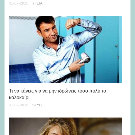
31-07-2026
ΥΓΕΊΑ
Ρε
Ch
Τι να κάνεις για να μην ιδρώνεις τόσο πολύ το
καλοκαίρι
24-
31-07-2026
STYLE