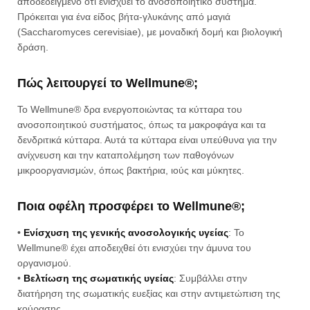
αποδεδειγμένο ότι ενισχύει το ανοσοποιητικό σύστημα.
Πρόκειται για ένα είδος βήτα-γλυκάνης από μαγιά
(Saccharomyces cerevisiae), με μοναδική δομή και βιολογική
δράση.
Πώς λειτουργεί το Wellmune®;
Το Wellmune® δρα ενεργοποιώντας τα κύτταρα του
ανοσοποιητικού συστήματος, όπως τα μακροφάγα και τα
δενδριτικά κύτταρα. Αυτά τα κύτταρα είναι υπεύθυνα για την
ανίχνευση και την καταπολέμηση των παθογόνων
μικροοργανισμών, όπως βακτήρια, ιούς και μύκητες.
Ποια οφέλη προσφέρει το Wellmune®;
•
Ενίσχυση της γενικής ανοσολογικής υγείας
: Το
Wellmune® έχει αποδειχθεί ότι ενισχύει την άμυνα του
οργανισμού.
•
Βελτίωση της σωματικής υγείας
: Συμβάλλει στην
διατήρηση της σωματικής ευεξίας και στην αντιμετώπιση της
κούρασης.