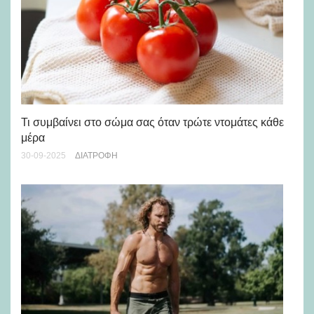
Ξε
Τι συμβαίνει στο σώμα σας όταν τρώτε ντομάτες κάθε
νη
μέρα
05-
30-09-2025
ΔΙΑΤΡΟΦΉ