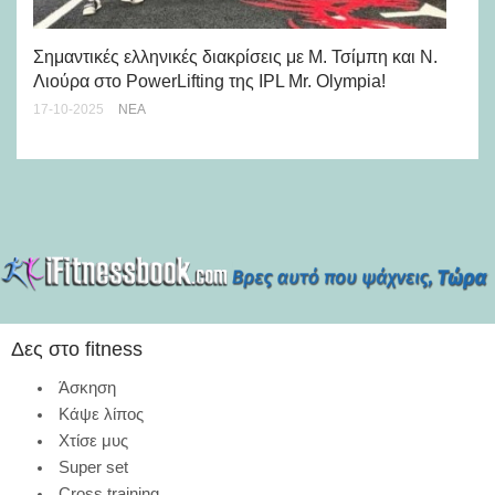
Πώ
πρ
Σημαντικές ελληνικές διακρίσεις με Μ. Τσίμπη και Ν.
Λιούρα στο PowerLifting της IPL Mr. Olympia!
25-
17-10-2025
ΝΈΑ
Δες στο fitness
Άσκηση
Κάψε λίπος
Χτίσε μυς
Super set
Cross training