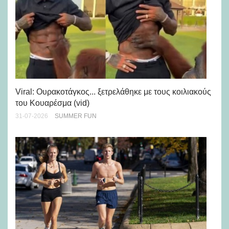
Viral: Ουρακοτάγκος... ξετρελάθηκε με τους κοιλιακούς
Πώ
του Κουαρέσμα (vid)
εμ
31-07-2026
SUMMER FUN
28-