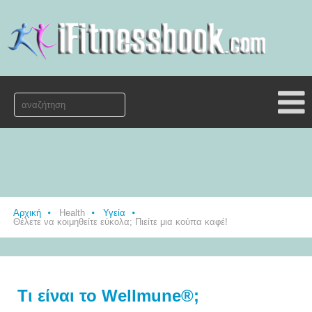
Αρχική
Health
Υγεία
Θέλετε να κοιμηθείτε εύκολα; Πιείτε μια κούπα καφέ!
Τι είναι το Wellmune®;