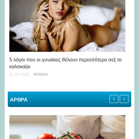
Άσ
κα
5 λόγοι που οι γυναίκες θέλουν περισσότερο σεξ το
καλοκαίρι
24-
31-07-2026
WOMAN
ΑΡΘΡΑ