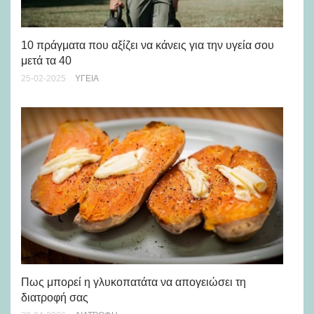
Ερ
10 πράγματα που αξίζει να κάνεις για την υγεία σου
πα
μετά τα 40
04-
25-02-2025
ΥΓΕΊΑ
5 
Πως μπορεί η γλυκοπατάτα να απογειώσει τη
διατροφή σας
09-