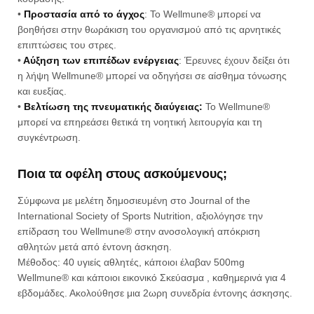
•
Προστασία από το άγχος
: Το Wellmune® μπορεί να
βοηθήσει στην θωράκιση του οργανισμού από τις αρνητικές
επιπτώσεις του στρες.
•
Αύξηση των επιπέδων ενέργειας
: Έρευνες έχουν δείξει ότι
η λήψη Wellmune® μπορεί να οδηγήσει σε αίσθημα τόνωσης
και ευεξίας.
•
Βελτίωση της πνευματικής διαύγειας:
Το Wellmune®
μπορεί να επηρεάσει θετικά τη νοητική λειτουργία και τη
συγκέντρωση.
Ποια τα οφέλη στους ασκούμενους;
Σύμφωνα με μελέτη δημοσιευμένη στο Journal of the
International Society of Sports Nutrition, αξιολόγησε την
επίδραση του Wellmune® στην ανοσολογική απόκριση
αθλητών μετά από έντονη άσκηση.
Μέθοδος: 40 υγιείς αθλητές, κάποιοι έλαβαν 500mg
Wellmune® και κάποιοι εικονικό Σκεύασμα , καθημερινά για 4
εβδομάδες. Ακολούθησε μια 2ωρη συνεδρία έντονης άσκησης.