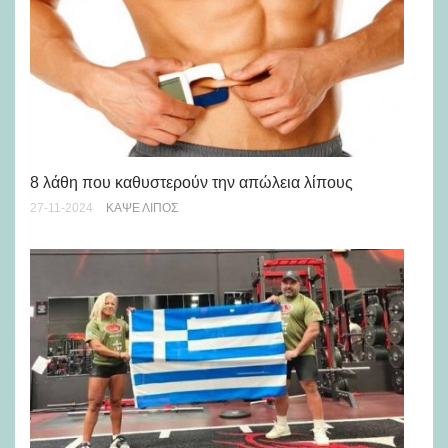
Κε
8 λάθη που καθυστερούν την απώλεια λίπους
12-
27-11-2024
KΆΨΕ ΛΊΠΟΣ