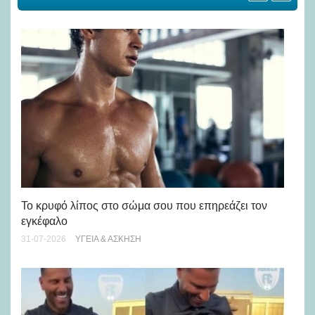
Πώ
Το κρυφό λίπος στο σώμα σου που επηρεάζει τον
μή
εγκέφαλο
28-
31-07-2026
ΥΓΕΊΑ & ΆΣΚΗΣΗ