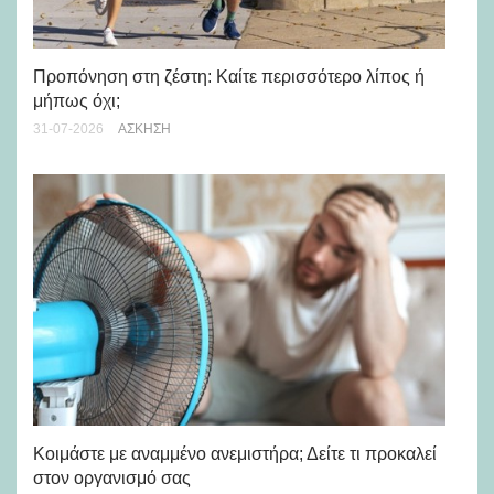
Προπόνηση στη ζέστη: Καίτε περισσότερο λίπος ή
5 
μήπως όχι;
28-
31-07-2026
ΆΣΚΗΣΗ
Μά
υγ
Κοιμάστε με αναμμένο ανεμιστήρα; Δείτε τι προκαλεί
στον οργανισμό σας
24-