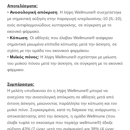
Αποτελέσματα:
•
Ανοσολογική απόκριση
: Η λήψη Wellmune® συσχετίστηκε
με σημαντική αύξηση στην παραγωγή ιντερλευκίνης-10 (IL-10),
ενός αντιφλεγμονώδους κυτταροκίνης, σε σύγκριση με το
εικονικό φάρμακο.
•
Κόπωση
: Οι αθλητές που έλαβαν Wellmune® ανέφεραν
σημαντικά μειωμένα επίπεδα κόπωσης μετά την άσκηση, σε
σχέση με την ομάδα του εικονικού φαρμάκου.
•
Μυϊκός πόνος:
Η λήψη Wellmune® σχετίστηκε με μείωση
του μυϊκού πόνου μετά την άσκηση, σε σύγκριση με το εικονικό
φάρμακο.
Συμπέρασμα:
Η μελέτη υποδεικνύει ότι η λήψη Wellmune® μπορεί να
ενισχύσει την ανοσολογική απόκριση σε αθλητές μετά από
έντονη άσκηση, μειώνοντας παράλληλα την κόπωση και τον
μυϊκό πόνο. Συγκεκριμένα, κατά τη διάρκεια της ανάρρωσης –
αποκατάστασης από την άσκηση, η ομάδα Wellmune (που
έλαβε τυφλά το σκεύασμα που περiείχε wellmune®) έδειξε
αύξηση 43% (2 ώρες μετά την ανάκαμψη) και 38% (4 ώρες