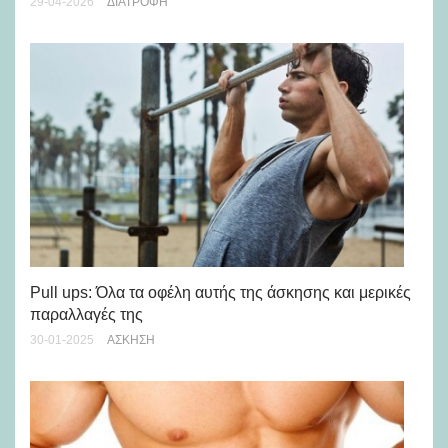
29-04-2026
ΔΙΑΤΡΟΦΉ
Τα
το
Pull ups: Όλα τα οφέλη αυτής της άσκησης και μερικές
παραλλαγές της
09-
30-01-2025
ΆΣΚΗΣΗ