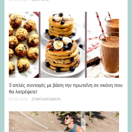
Μι
3 απλές συνταγές με βάση την πρωτεΐνη σε σκόνη που
με
θα λατρέψετε!
11-
03-06-2024
ΣΥΜΠΛΗΡΏΜΑΤΑ