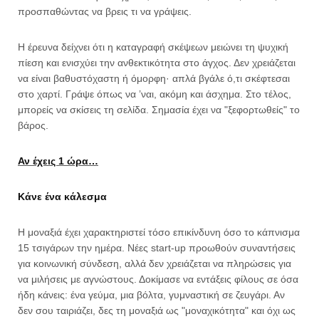
προσπαθώντας να βρεις τι να γράψεις.
Η έρευνα δείχνει ότι η καταγραφή σκέψεων μειώνει τη ψυχική
πίεση και ενισχύει την ανθεκτικότητα στο άγχος. Δεν χρειάζεται
να είναι βαθυστόχαστη ή όμορφη· απλά βγάλε ό,τι σκέφτεσαι
στο χαρτί. Γράψε όπως να ’ναι, ακόμη και άσχημα. Στο τέλος,
μπορείς να σκίσεις τη σελίδα. Σημασία έχει να "ξεφορτωθείς" το
βάρος.
Αν έχεις 1 ώρα…
Κάνε ένα κάλεσμα
Η μοναξιά έχει χαρακτηριστεί τόσο επικίνδυνη όσο το κάπνισμα
15 τσιγάρων την ημέρα. Νέες start-up προωθούν συναντήσεις
για κοινωνική σύνδεση, αλλά δεν χρειάζεται να πληρώσεις για
να μιλήσεις με αγνώστους. Δοκίμασε να εντάξεις φίλους σε όσα
ήδη κάνεις: ένα γεύμα, μια βόλτα, γυμναστική σε ζευγάρι. Αν
δεν σου ταιριάζει, δες τη μοναξιά ως "μοναχικότητα" και όχι ως