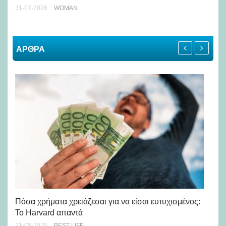
31-07-2026
WOMAN
ΑΡΘΡΑ
10
Πόσα χρήματα χρειάζεσαι για να είσαι ευτυχισμένος:
με
Το Harvard απαντά
25-
31-05-2025
BEST LIFE