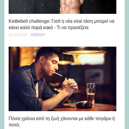
Δι
τη
Kettlebell challenge: Γιατί η νέα viral τάση μπορεί να
03-
κάνει καλό παρά κακό - Τι να προσέξετε
24-09-2025
ΆΣΚΗΣΗ
Συ
δι
Πόσα χρόνια από τη ζωή χάνονται με κάθε τσιγάρο ή
24-
ποτό;