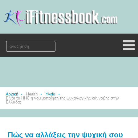
Αρχική
Health
Υγεία
Είναι το HHC η νομιμοποίηση της ψυχαγωγικής κάνναβης στην
Ελλαδα;
Πώς να αλλάξεις την ψυχική σου