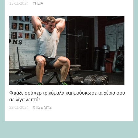
13-11-2024
ΥΓΕΊΑ
Πω
03-
Φτιάξε σούπερ τρικέφαλα και φούσκωσε τα χέρια σου
σε λίγα λεπτά!
22-11-2024
ΧΤΊΣΕ ΜΥΣ