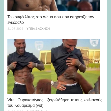
Πώ
Το κρυφό λίπος στο σώμα σου που επηρεάζει τον
μή
εγκέφαλο
28-
31-07-2026
ΥΓΕΊΑ & ΆΣΚΗΣΗ
Viral: Ουρακοτάγκος... ξετρελάθηκε με τους κοιλιακούς
Πώ
του Κουαρέσμα (vid)
εμ