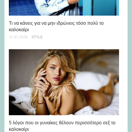
Ρε
Ch
Τι να κάνεις για να μην ιδρώνεις τόσο πολύ το
καλοκαίρι
24-
31-07-2026
STYLE
Άσ
κα
5 λόγοι που οι γυναίκες θέλουν περισσότερο σεξ το
καλοκαίρι
24-