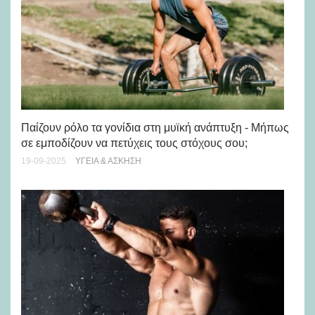
Τι
Παίζουν ρόλο τα γονίδια στη μυϊκή ανάπτυξη - Μήπως
29-
σε εμποδίζουν να πετύχεις τους στόχους σου;
19-09-2025
ΥΓΕΊΑ & ΆΣΚΗΣΗ