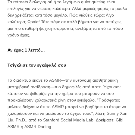
Τα retreats διαλογισμού ή το λεγόμενο quiet quitting είναι
επιλογές για να νιώσεις καλύτερα. Αλλά μερικές φορές το μυαλό
δεν χρειάζεται κάτι τόσο μεγάλο. Πώς νιώθεις τώρα; Λίγο
καλύτερα; Ωραία! Τότε πάμε σε απλά βήματα για να πετύχεις
μια πιο σταθερή ψυχική ισορροπία, ανεξάρτητα από το πόσο
χρόνο έχεις.
Αν έχεις 1 λεπτό…
Τσίγκλισε τον εγκέφαλό σου
Το διαδίκτυο έκανε το ASMR—την αυτόνομη αισθητηριακή
μεσημβρινή αντίδραση—πιο δημοφιλές από ποτέ. Ήχοι σαν
κάποιον να ψιθυρίζει για την ημέρα του μπορούν να σου
προκαλέσουν χαλαρωτικά ρίγη στον εγκέφαλο. "Πρόσφατες
μελέτες δείχνουν ότι το ASMR μπορεί να βοηθήσει τα άτομα να
χαλαρώσουν και να μειώσουν το άγχος τους", λέει η Sunny Xun
Liu, Ph.D., από το Stanford Social Media Lab. Δοκίμασε: Gibi
ASMR ή ASMR Darling.