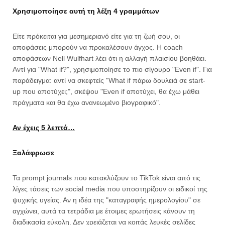
Χρησιμοποίησε αυτή τη λέξη 4 γραμμάτων
Είτε πρόκειται για μεσημεριανό είτε για τη ζωή σου, οι
αποφάσεις μπορούν να προκαλέσουν άγχος. Η coach
αποφάσεων Nell Wulfhart λέει ότι η αλλαγή πλαισίου βοηθάει.
Αντί για "What if?", χρησιμοποίησε το πιο σίγουρο "Even if". Για
παράδειγμα: αντί να σκεφτείς "What if πάρω δουλειά σε start-
up που αποτύχει;", σκέψου "Even if αποτύχει, θα έχω μάθει
πράγματα και θα έχω ανανεωμένο βιογραφικό".
Αν έχεις 5 λεπτά…
Ξαλάφρωσε
Τα prompt journals που κατακλύζουν το TikTok είναι από τις
λίγες τάσεις των social media που υποστηρίζουν οι ειδικοί της
ψυχικής υγείας. Αν η ιδέα της "καταγραφής ημερολογίου" σε
αγχώνει, αυτά τα τετράδια με έτοιμες ερωτήσεις κάνουν τη
διαδικασία εύκολη. Δεν χρειάζεται να κοιτάς λευκές σελίδες