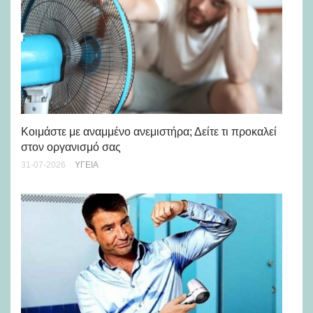
Μά
υγ
Κοιμάστε με αναμμένο ανεμιστήρα; Δείτε τι προκαλεί
στον οργανισμό σας
24-
31-07-2026
ΥΓΕΊΑ