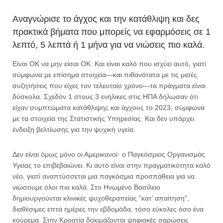
Αναγνώρισε το άγχος και την κατάθλιψη και δες
πρακτικά βήματα που μπορείς να εφαρμόσεις σε 1
λεπτό, 5 λεπτά ή 1 μήνα για να νιώσεις πιο καλά.
Είναι ΟΚ να μην είσαι ΟΚ. Και είναι καλό που ισχύει αυτό, γιατί
σύμφωνα με επίσημα στοιχεία—και πιθανότατα με τις μισές
συζητήσεις που είχες τον τελευταίο χρόνο—τα πράγματα είναι
δύσκολα. Σχεδόν 1 στους 3 ενήλικες στις ΗΠΑ δήλωσαν ότι
είχαν συμπτώματα κατάθλιψης και άγχους το 2023, σύμφωνα
με τα στοιχεία της Στατιστικής Υπηρεσίας. Και δεν υπάρχει
ένδειξη βελτίωσης για την ψυχική υγεία.
Δεν είναι όμως μόνο οι Αμερικανοί· ο Παγκόσμιος Οργανισμός
Υγείας το επιβεβαιώνει. Κι αυτό είναι στην πραγματικότητα καλό
νέο, γιατί αναπτύσσεται μια παγκόσμια προσπάθεια για να
νιώσουμε όλοι πιο καλά. Στο Ηνωμένο Βασίλειο
δημιουργούνται κλινικές ψυχοθεραπείας "κατ’ απαίτηση",
διαθέσιμες επτά ημέρες την εβδομάδα, τόσο εύκολες όσο ένα
κούρεμα. Στην Κροατία δοκιμάζονται ψηφιακές σαρώσεις