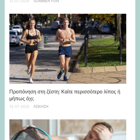
31-07-2026
SUMMER FUN
28-
Προπόνηση στη ζέστη: Καίτε περισσότερο λίπος ή
5 
μήπως όχι;
28-
31-07-2026
ΆΣΚΗΣΗ