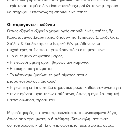
περίπτωση οι μύες δεν είναι αρκετά ισχυροί ώστε να μπορούν
να στηρίξουν επαρκώς τη σπονδυλική στήλη.
Οι παράγοντες κινδύνου
Όπως εξηγεί ο εξηγεί ο χειρουργός σπονδυλικής στήλης δρ
Κωνσταντίνος Σταραντζής, διευθυντής Τμήματος Σπονδυλικής
Στήλης & Σκολίωσης στο Ιατρικό Κέντρο Αθηνών, οι
συχνότερες αιτίες που προκαλούν πόνο στη μέση είναι:
• Το αυξημένο σωματικό βάρος
• Η επανειλημμένη άρση βαρέων αντικειμένων
• Η κακή στάση σώματος
• Το κάπνισμα (μειώνει τη ροή αίματος στους
μεσοσπονδύλιους δίσκους)
• Η γενετική επίσης παίζει σημαντικό ρόλο, καθώς ευθύνεται για
• την εμφάνιση ορισμένων παθήσεων, όπως η αγκυλοποιητική
• σπονδυλίτιδα, προσθέτει.
Μερικές φορές, ο πόνος προκαλείται από συγκεκριμένο λόγο,
όπως από τραυματισμό ή πάθηση (δισκοκήλη, στένωση,
οστεοπόρωση, κ.ά). Στις περισσότερες περιπτώσεις, όμως,