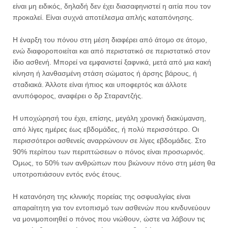
είναι μη ειδικός, δηλαδή δεν έχει διασαφηνιστεί η αιτία που τον
προκαλεί. Είναι συχνά αποτέλεσμα απλής καταπόνησης.
Η έναρξη του πόνου στη μέση διαφέρει από άτομο σε άτομο,
ενώ διαφοροποιείται και από περιστατικό σε περιστατικό στον
ίδιο ασθενή. Μπορεί να εμφανιστεί ξαφνικά, μετά από μια κακή
κίνηση ή λανθασμένη στάση σώματος ή άρσης βάρους, ή
σταδιακά. Άλλοτε είναι ήπιος και υποφερτός και άλλοτε
ανυπόφορος, αναφέρει ο δρ Σταραντζής.
Η υποχώρησή του έχει, επίσης, μεγάλη χρονική διακύμανση,
από λίγες ημέρες έως εβδομάδες, ή πολύ περισσότερο. Οι
περισσότεροι ασθενείς αναρρώνουν σε λίγες εβδομάδες. Στο
90% περίπου των περιπτώσεων ο πόνος είναι προσωρινός.
Όμως, το 50% των ανθρώπων που βιώνουν πόνο στη μέση θα
υποτροπιάσουν εντός ενός έτους.
Η κατανόηση της κλινικής πορείας της οσφυαλγίας είναι
απαραίτητη για τον εντοπισμό των ασθενών που κινδυνεύουν
να μονιμοποιηθεί ο πόνος που νιώθουν, ώστε να λάβουν τις