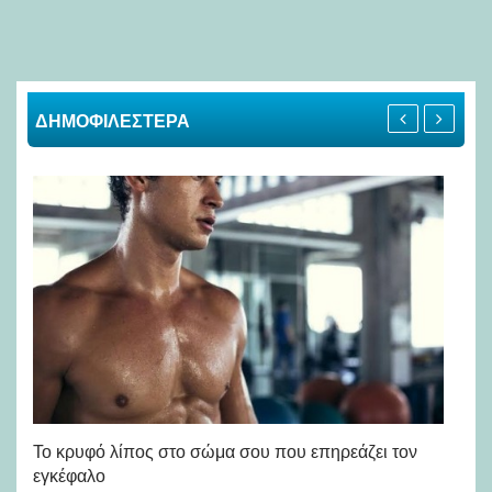
ΔΗΜΟΦΙΛΕΣΤΕΡΑ
Πώ
Το κρυφό λίπος στο σώμα σου που επηρεάζει τον
μή
εγκέφαλο