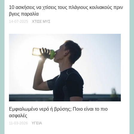
10 ασκήσεις να χτίσεις τους πλάγιους κοιλιακούς πριν
βγεις παραλία
10
βά
14-07-2025
ΧΤΊΣΕ ΜΥΣ
26-
Εμφιαλωμένο νερό ή βρύσης; Ποιο είναι το πιο
ασφαλές
Άσ
πρ
11-03-2026
ΥΓΕΊΑ
11-