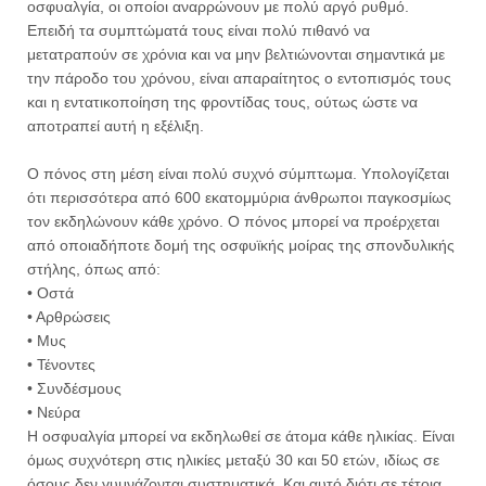
οσφυαλγία, οι οποίοι αναρρώνουν με πολύ αργό ρυθμό.
Επειδή τα συμπτώματά τους είναι πολύ πιθανό να
μετατραπούν σε χρόνια και να μην βελτιώνονται σημαντικά με
την πάροδο του χρόνου, είναι απαραίτητος ο εντοπισμός τους
και η εντατικοποίηση της φροντίδας τους, ούτως ώστε να
αποτραπεί αυτή η εξέλιξη.
Ο πόνος στη μέση είναι πολύ συχνό σύμπτωμα. Υπολογίζεται
ότι περισσότερα από 600 εκατομμύρια άνθρωποι παγκοσμίως
τον εκδηλώνουν κάθε χρόνο. Ο πόνος μπορεί να προέρχεται
από οποιαδήποτε δομή της οσφυϊκής μοίρας της σπονδυλικής
στήλης, όπως από:
• Οστά
• Αρθρώσεις
• Μυς
• Τένοντες
• Συνδέσμους
• Νεύρα
Η οσφυαλγία μπορεί να εκδηλωθεί σε άτομα κάθε ηλικίας. Είναι
όμως συχνότερη στις ηλικίες μεταξύ 30 και 50 ετών, ιδίως σε
όσους δεν γυμνάζονται συστηματικά. Και αυτό διότι σε τέτοια