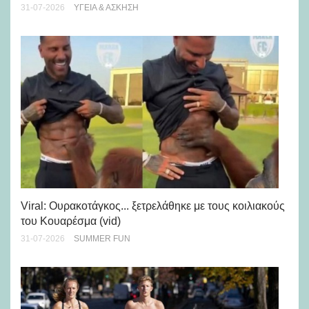
28-
31-07-2026
ΥΓΕΊΑ & ΆΣΚΗΣΗ
Viral: Ουρακοτάγκος... ξετρελάθηκε με τους κοιλιακούς
Πώ
του Κουαρέσμα (vid)
εμ
31-07-2026
SUMMER FUN
28-