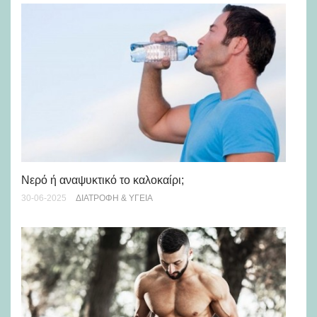
Νερό ή αναψυκτικό το καλοκαίρι;
Έν
30-06-2025
ΔΙΑΤΡΟΦΉ & ΥΓΕΊΑ
πυ
04-