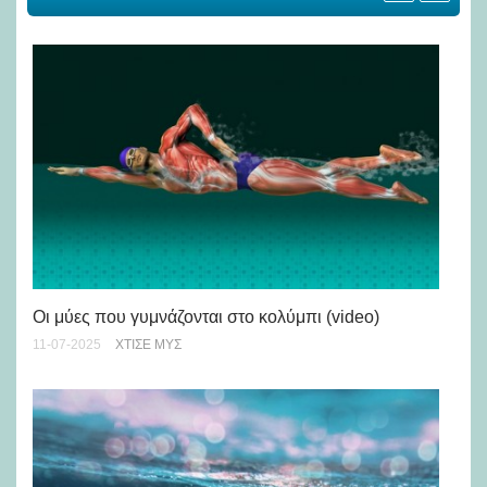
Οι μύες που γυμνάζονται στο κολύμπι (video)
Πό
με
11-07-2025
ΧΤΊΣΕ ΜΥΣ
23-