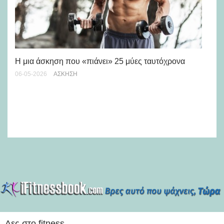
Η μια άσκηση που «πιάνει» 25 μύες ταυτόχρονα
06-05-2026
ΆΣΚΗΣΗ
Χρ
17-
Δες στο fitness