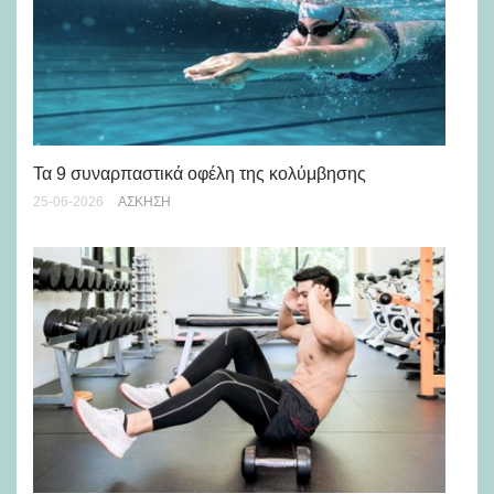
Τα 9 συναρπαστικά οφέλη της κολύμβησης
Το
25-06-2026
ΆΣΚΗΣΗ
18-