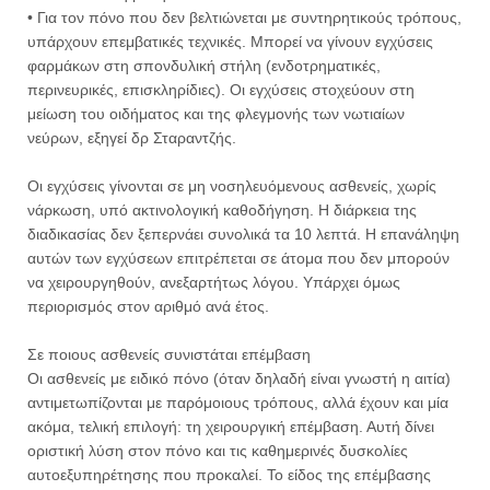
• Για τον πόνο που δεν βελτιώνεται με συντηρητικούς τρόπους,
υπάρχουν επεμβατικές τεχνικές. Μπορεί να γίνουν εγχύσεις
φαρμάκων στη σπονδυλική στήλη (ενδοτρηματικές,
περινευρικές, επισκληρίδιες). Οι εγχύσεις στοχεύουν στη
μείωση του οιδήματος και της φλεγμονής των νωτιαίων
νεύρων, εξηγεί δρ Σταραντζής.
Οι εγχύσεις γίνονται σε μη νοσηλευόμενους ασθενείς, χωρίς
νάρκωση, υπό ακτινολογική καθοδήγηση. Η διάρκεια της
διαδικασίας δεν ξεπερνάει συνολικά τα 10 λεπτά. Η επανάληψη
αυτών των εγχύσεων επιτρέπεται σε άτομα που δεν μπορούν
να χειρουργηθούν, ανεξαρτήτως λόγου. Υπάρχει όμως
περιορισμός στον αριθμό ανά έτος.
Σε ποιους ασθενείς συνιστάται επέμβαση
Οι ασθενείς με ειδικό πόνο (όταν δηλαδή είναι γνωστή η αιτία)
αντιμετωπίζονται με παρόμοιους τρόπους, αλλά έχουν και μία
ακόμα, τελική επιλογή: τη χειρουργική επέμβαση. Αυτή δίνει
οριστική λύση στον πόνο και τις καθημερινές δυσκολίες
αυτοεξυπηρέτησης που προκαλεί. Το είδος της επέμβασης