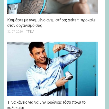
Μά
υγ
Κοιμάστε με αναμμένο ανεμιστήρα; Δείτε τι προκαλεί
στον οργανισμό σας
24-
31-07-2026
ΥΓΕΊΑ
Ρε
Ch
Τι να κάνεις για να μην ιδρώνεις τόσο πολύ το
καλοκαίρι
24-