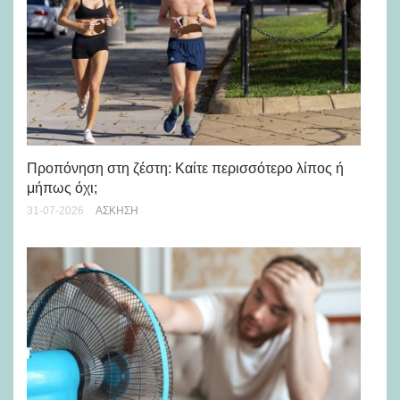
Προπόνηση στη ζέστη: Καίτε περισσότερο λίπος ή
5 
μήπως όχι;
28-
31-07-2026
ΆΣΚΗΣΗ