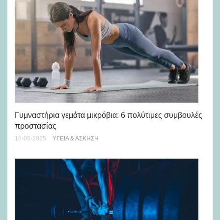
Γυμναστήρια γεμάτα μικρόβια: 6 πολύτιμες συμβουλές
Αν
προστασίας
Χρ
16-05-2025
ΥΓΕΊΑ & ΆΣΚΗΣΗ
07-