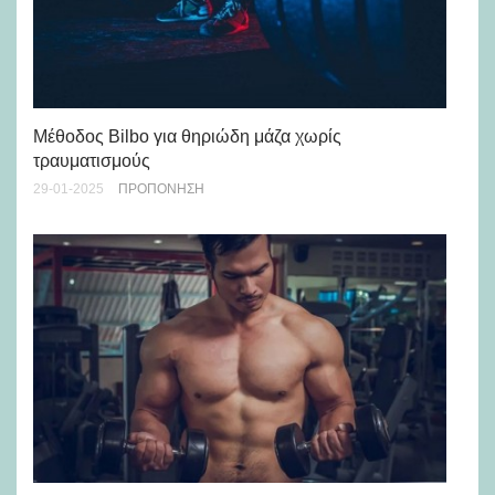
Μέθοδος Bilbo για θηριώδη μάζα χωρίς
Γι
τραυματισμούς
18-
29-01-2025
ΠΡΟΠΌΝΗΣΗ