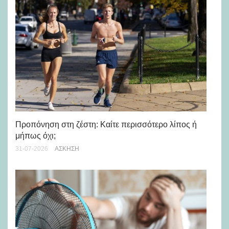
Προπόνηση στη ζέστη: Καίτε περισσότερο λίπος ή
5 
μήπως όχι;
28-
31-07-2026
ΆΣΚΗΣΗ