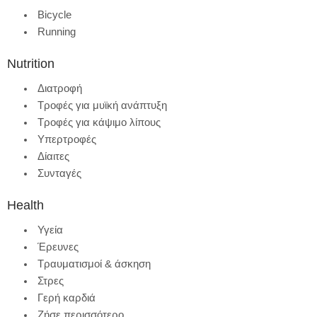
Bicycle
Running
Nutrition
Διατροφή
Τροφές για μυϊκή ανάπτυξη
Τροφές για κάψιμο λίπους
Υπερτροφές
Δίαιτες
Συνταγές
Health
Υγεία
Έρευνες
Τραυματισμοί & άσκηση
Στρες
Γερή καρδιά
Ζήσε περισσότερο