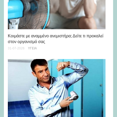
Μά
υγ
Κοιμάστε με αναμμένο ανεμιστήρα; Δείτε τι προκαλεί
στον οργανισμό σας
24-
31-07-2026
ΥΓΕΊΑ