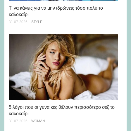
Ρε
Ch
Τι να κάνεις για να μην ιδρώνεις τόσο πολύ το
καλοκαίρι
24-
31-07-2026
STYLE
Άσ
κα
5 λόγοι που οι γυναίκες θέλουν περισσότερο σεξ το
καλοκαίρι
24-
31-07-2026
WOMAN