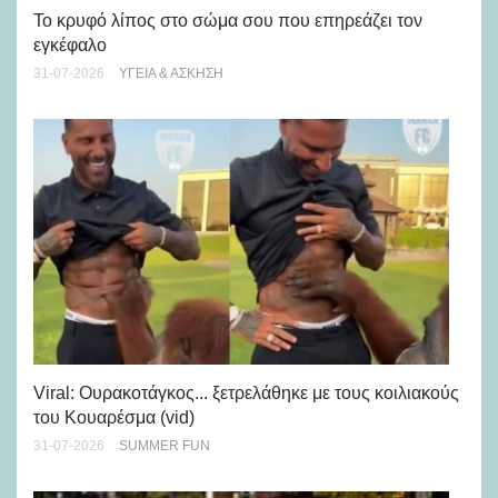
Πώ
Το κρυφό λίπος στο σώμα σου που επηρεάζει τον
μή
εγκέφαλο
28-
31-07-2026
ΥΓΕΊΑ & ΆΣΚΗΣΗ
Viral: Ουρακοτάγκος... ξετρελάθηκε με τους κοιλιακούς
Πώ
του Κουαρέσμα (vid)
εμ
31-07-2026
SUMMER FUN
28-