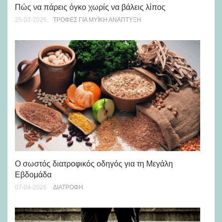
Δυ
Πώς να πάρεις όγκο χωρίς να βάλεις λίπος
23-
25-02-2026
ΤΡΟΦΈΣ ΓΙΑ ΜΥΪΚΉ ΑΝΆΠΤΥΞΗ
Όσ
Ο σωστός διατροφικός οδηγός για τη Μεγάλη
λι
Εβδομάδα
17-
07-04-2026
ΔΙΑΤΡΟΦΉ