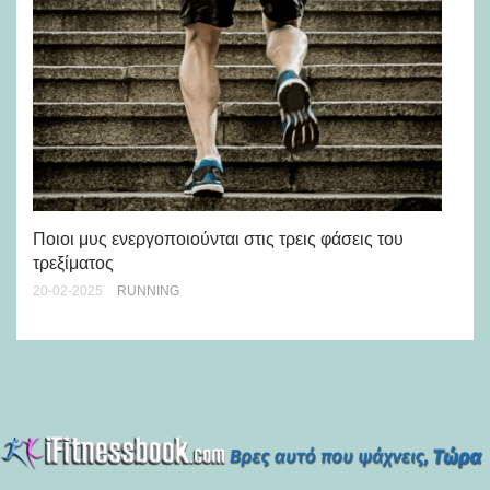
Ει
Ποιοι μυς ενεργοποιούνται στις τρεις φάσεις του
σπ
τρεξίματος
04-
20-02-2025
RUNNING