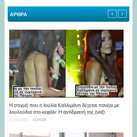
ΑΡΘΡΑ
Η στιγμή που η Ιουλία Καλλιμάνη δέχεται πανέρι με
Tι
λουλούδια στο κεφάλι: Η αντίδρασή της (vid)
αθ
03-09-2025
GOSSIP
31-