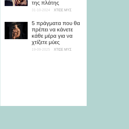
της πλάτης
scoopi
συνήθε
31-10-2024
ΧΤΊΣΕ ΜΥΣ
αθλητ
5 πράγματα που θα
31-01-202
πρέπει να κάνετε
ΣΥΜΠΛ
κάθε μέρα για να
χτίζετε μύες
Τι συμ
σώμα 
19-09-2025
ΧΤΊΣΕ ΜΥΣ
μουσικ
ανατριχ
07-11-20