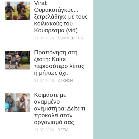
Viral:
θάλασ
Ουρακοτάγκος...
βελτιώ
ξετρελάθηκε με τους
εμφάν
κοιλιακούς του
28-07-20
Κουαρέσμα (vid)
31-07-2026
SUMMER FUN
5 καλο
με ελά
Προπόνηση στη
θερμίδ
ζέστη: Καίτε
28-07-20
περισσότερο λίπος
ή μήπως όχι;
Μάθε 
31-07-2026
ΆΣΚΗΣΗ
θάλασσ
τη μυο
Κοιμάστε με
υγεία
αναμμένο
24-07-20
ανεμιστήρα; Δείτε τι
προκαλεί στον
Ρεκόρ 
οργανισμό σας
τριλογ
31-07-2026
ΥΓΕΊΑ
του Ο
την Ch