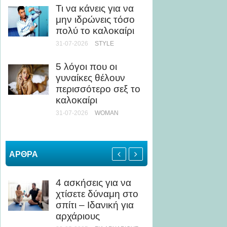
Τι να κάνεις για να
ως Κί
μην ιδρώνεις τόσο
24-07-20
πολύ το καλοκαίρι
31-07-2026
STYLE
Άσκηση
Τι να 
5 λόγοι που οι
αποφύγ
γυναίκες θέλουν
καταπ
περισσότερο σεξ το
24-07-20
καλοκαίρι
ΥΓΕΊΑ
31-07-2026
WOMAN
ΑΡΘΡΑ
4 ασκήσεις για να
Πόσο 
χτίσετε δύναμη στο
χρειάζ
σπίτι – Ιδανική για
για να
αρχάριους
05-04-20