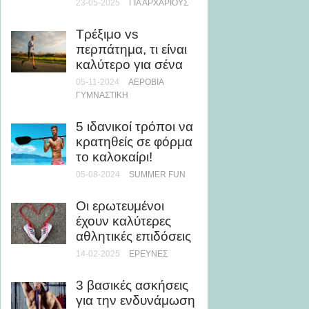
23-05-2025
ΓΙΑ ΑΡΧΆΡΙΟΥΣ
Δεν είσ
Τρέξιμο vs
άνθρω
περπάτημα, τι είναι
ήσουν 
καλύτερο για σένα
λεπτά, 
επιστ
05-11-2024
ΑΕΡΌΒΙΑ
ΓΥΜΝΑΣΤΙΚΉ
14-03-20
5 ιδανικοί τρόποι να
3+1 τρ
κρατηθείς σε φόρμα
χάσετε
το καλοκαίρι!
«σωσίβ
καλοκα
05-08-2024
SUMMER FUN
10-09-20
Οι ερωτευμένοι
έχουν καλύτερες
Οι 10 
αθλητικές επιδόσεις
διατρο
χτίσεις
14-02-2025
ΈΡΕΥΝΕΣ
22-01-20
3 βασικές ασκήσεις
για την ενδυνάμωση
Tι είνα