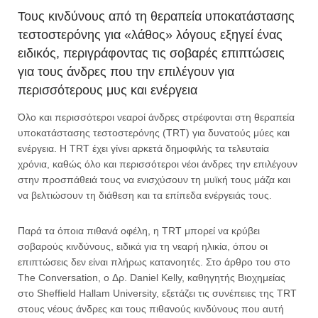
Τους κινδύνους από τη θεραπεία υποκατάστασης
τεστοστερόνης για «λάθος» λόγους εξηγεί ένας
ειδικός, περιγράφοντας τις σοβαρές επιπτώσεις
για τους άνδρες που την επιλέγουν για
περισσότερους μυς και ενέργεια
Όλο και περισσότεροι νεαροί άνδρες στρέφονται στη θεραπεία
υποκατάστασης τεστοστερόνης (TRT) για δυνατούς μύες και
ενέργεια. Η TRT έχει γίνει αρκετά δημοφιλής τα τελευταία
χρόνια, καθώς όλο και περισσότεροι νέοι άνδρες την επιλέγουν
στην προσπάθειά τους να ενισχύσουν τη μυϊκή τους μάζα και
να βελτιώσουν τη διάθεση και τα επίπεδα ενέργειάς τους.
Παρά τα όποια πιθανά οφέλη, η TRT μπορεί να κρύβει
σοβαρούς κινδύνους, ειδικά για τη νεαρή ηλικία, όπου οι
επιπτώσεις δεν είναι πλήρως κατανοητές. Στο άρθρο του στο
The Conversation, o Δρ. Daniel Kelly, καθηγητής Βιοχημείας
στο Sheffield Hallam University, εξετάζει τις συνέπειες της TRT
στους νέους άνδρες και τους πιθανούς κινδύνους που αυτή