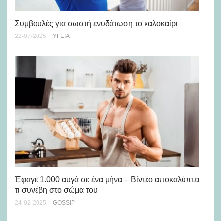
Συμβουλές για σωστή ενυδάτωση το καλοκαίρι
Wh
22-07-2025
ΥΓΕΊΑ
25-
Έφαγε 1.000 αυγά σε ένα μήνα – Βίντεο αποκαλύπτει
5 
τι συνέβη στο σώμα του
12-
24-02-2025
GOSSIP