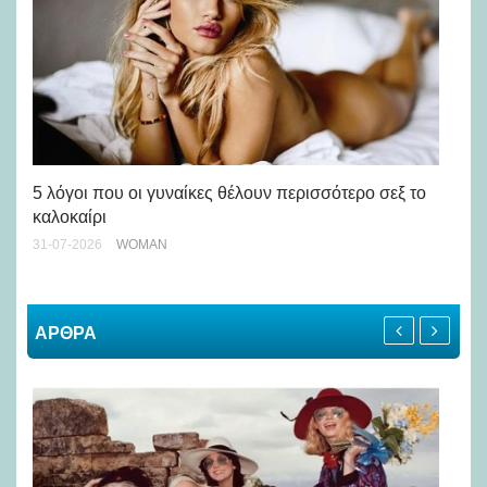
Άσ
κα
5 λόγοι που οι γυναίκες θέλουν περισσότερο σεξ το
καλοκαίρι
24-
31-07-2026
WOMAN
ΑΡΘΡΑ