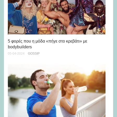
5 φορές που η μόδα «πήγε στο κρεβάτι» με
Τι
bodybuilders
πα
05-04-2024
GOSSIP
14-