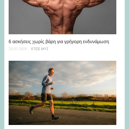
Τι
6 ασκήσεις χωρίς βάρη για γρήγορη ενδυνάμωση
01-
25-07-2025
ΧΤΊΣΕ ΜΥΣ
Πώ