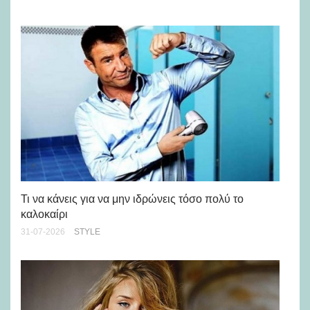
Ρε
Ch
Τι να κάνεις για να μην ιδρώνεις τόσο πολύ το
καλοκαίρι
24-
31-07-2026
STYLE