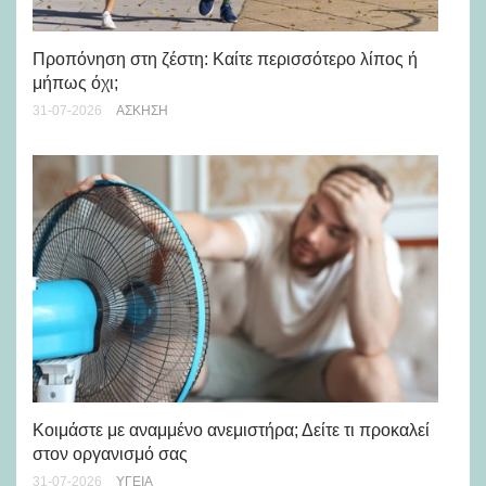
Προπόνηση στη ζέστη: Καίτε περισσότερο λίπος ή
5 
μήπως όχι;
28-
31-07-2026
ΆΣΚΗΣΗ
Μά
υγ
Κοιμάστε με αναμμένο ανεμιστήρα; Δείτε τι προκαλεί
στον οργανισμό σας
24-
31-07-2026
ΥΓΕΊΑ