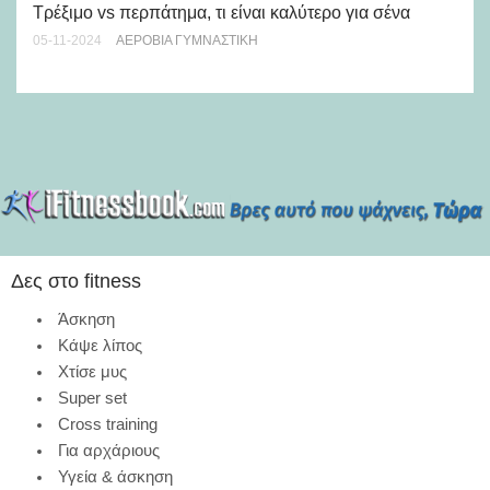
Τρέξιμο vs περπάτημα, τι είναι καλύτερο για σένα
χε
05-11-2024
ΑΕΡΌΒΙΑ ΓΥΜΝΑΣΤΙΚΉ
28-
Δες στο fitness
Άσκηση
Κάψε λίπος
Χτίσε μυς
Super set
Cross training
Για αρχάριους
Υγεία & άσκηση