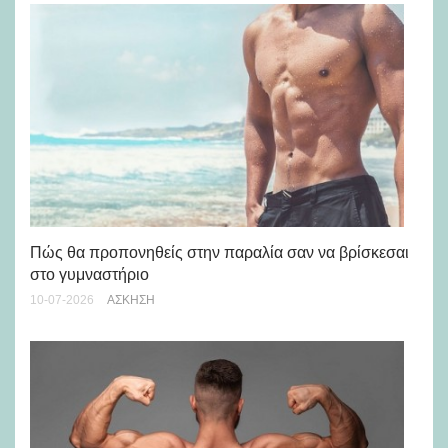
Νέ
Πώς θα προπονηθείς στην παραλία σαν να βρίσκεσαι
στ
στο γυμναστήριο
27-
10-07-2026
ΆΣΚΗΣΗ