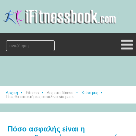
Αρχική
Fitness
Δες στο fitness
Χτίσε μυς
Πώς θα αποκτήσεις ατσάλινο six-pack
Πόσο ασφαλής είναι η