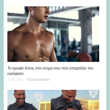
Πώ
Το κρυφό λίπος στο σώμα σου που επηρεάζει τον
μή
εγκέφαλο
28-
31-07-2026
ΥΓΕΊΑ & ΆΣΚΗΣΗ