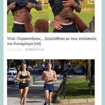
Viral: Ουρακοτάγκος... ξετρελάθηκε με τους κοιλιακούς
Πώ
του Κουαρέσμα (vid)
εμ
31-07-2026
SUMMER FUN
28-