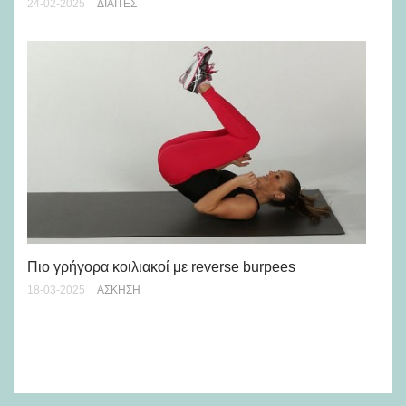
24-02-2025
ΔΊΑΙΤΕΣ
Το
γίν
19-
Πιο γρήγορα κοιλιακοί με reverse burpees
18-03-2025
ΆΣΚΗΣΗ
Πό
12-