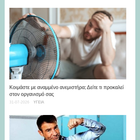
Μά
υγ
Κοιμάστε με αναμμένο ανεμιστήρα; Δείτε τι προκαλεί
στον οργανισμό σας
24-
31-07-2026
ΥΓΕΊΑ