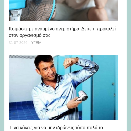
Μά
υγ
Κοιμάστε με αναμμένο ανεμιστήρα; Δείτε τι προκαλεί
στον οργανισμό σας
24-
31-07-2026
ΥΓΕΊΑ
Ρε
Ch
Τι να κάνεις για να μην ιδρώνεις τόσο πολύ το