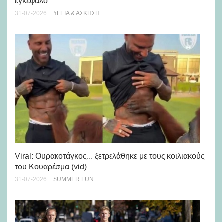
εγκέφαλο
28-
31-07-2026
ΥΓΕΊΑ & ΆΣΚΗΣΗ
Viral: Ουρακοτάγκος... ξετρελάθηκε με τους κοιλιακούς
Πώ
του Κουαρέσμα (vid)
εμ
31-07-2026
SUMMER FUN
28-