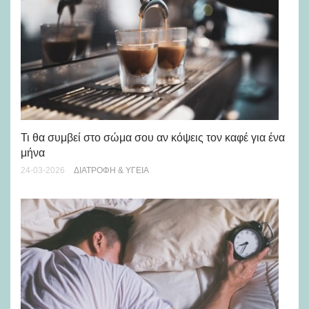
Το
Τι θα συμβεί στο σώμα σου αν κόψεις τον καφέ για ένα
φέ
μήνα
17-
24-03-2026
ΔΙΑΤΡΟΦΉ & ΥΓΕΊΑ