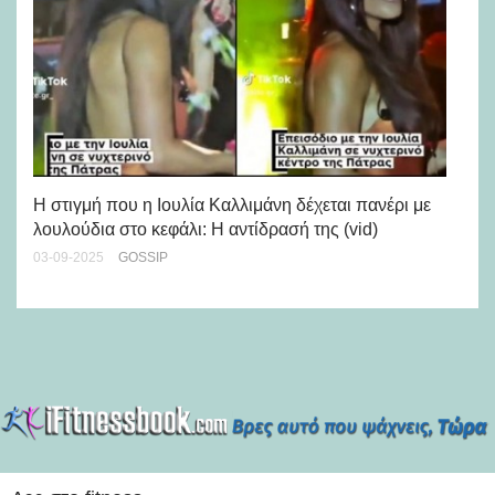
5 
Η στιγμή που η Ιουλία Καλλιμάνη δέχεται πανέρι με
17-
λουλούδια στο κεφάλι: Η αντίδρασή της (vid)
03-09-2025
GOSSIP