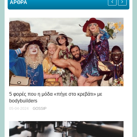
ΑΡΘΡΑ
5 φορές που η μόδα «πήγε στο κρεβάτι» με
Σα
bodybuilders
25-
05-04-2024
GOSSIP