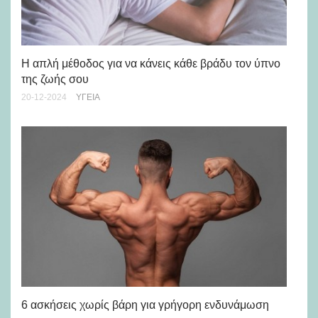
Πω
Η απλή μέθοδος για να κάνεις κάθε βράδυ τον ύπνο
λί
της ζωής σου
22-
20-12-2024
ΥΓΕΊΑ
Τα
το
6 ασκήσεις χωρίς βάρη για γρήγορη ενδυνάμωση