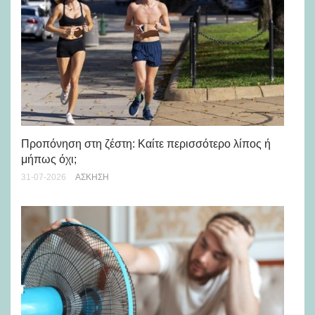
Προπόνηση στη ζέστη: Καίτε περισσότερο λίπος ή
5 
μήπως όχι;
28-
31-07-2026
ΆΣΚΗΣΗ