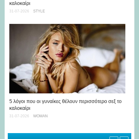
καλοκαίρι
24-
31-07-2026
STYLE
Άσ
κα
5 λόγοι που οι γυναίκες θέλουν περισσότερο σεξ το
καλοκαίρι
24-
31-07-2026
WOMAN