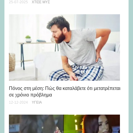
09-
25-07-2025
ΧΤΊΣΕ ΜΥΣ
Πώ
Πόνος στη μέση: Πώς θα καταλάβετε ότι μετατρέπεται
σε χρόνιο πρόβλημα
14-
12-12-2024
ΥΓΕΊΑ