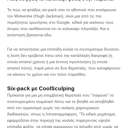
Το πώς να φτιάξεις six-pack σαν το ηθοποιό που ενσάρκωσε
τον Wolverine (Hugh Jackman), είναι μια από τις πιο
περιζήτητες ερωτήσεις στο Google, ειδικά για εκείνους τους
άντρες που αισθάνονται ότι το καλοκαίρι πλησιάζει. Και η
απάντηση βρίσκεται εδώ.
Για να αποκτήσεις μια επίπεδη κοιλιά το συντομότερο δυνατόν,
η λύση δεν κρύβεται πίσω από την κατάλληλη διατροφή (η
οποία απαιτεί χρόνο) ή μια έντονη προπόνηση (η οποία
απαιτεί πόνο), παρά μόνο σε δυο θεραπείες, που καταφέρνουν
να κάνουν το χρόνο και τον πόνο παρελθόν.
Six-pack με CoolSculping
Πρόκειται για μια μη επεμβατική θεραπεία που "παγώνει" το
συσσωρευμένο σωματικό λίπος και το βοηθά να αποβληθεί
από τον οργανισμό χωρίς την ανάγκη χειρουργικών
διαδικασιών, όπως η λιποαναρρόφηση. "Το ειδικό μηχάνημα,
εφαρμόζεται στην περιοχή της κοιλιάς παρέχοντας υψηλά
επίπεδα ψύξης, τα οποία νεκρώνουν το λιπώδη ιστό χωρίς να