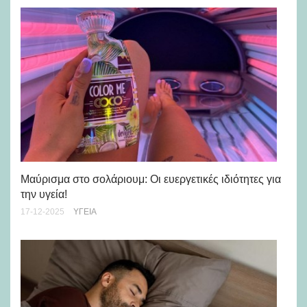
Μαύρισμα στο σολάριουμ: Οι ευεργετικές ιδιότητες για
Τι
την υγεία!
05-
17-12-2025
ΥΓΕΊΑ