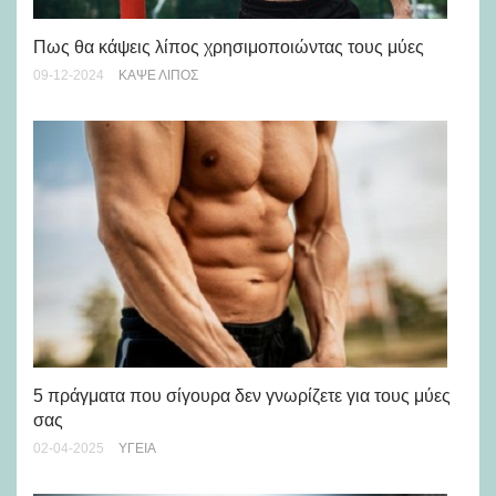
Ο 
Πως θα κάψεις λίπος χρησιμοποιώντας τους μύες
ηλ
09-12-2024
KΆΨΕ ΛΊΠΟΣ
24-
5 πράγματα που σίγουρα δεν γνωρίζετε για τους μύες
Οι
σας
ξε
02-04-2025
ΥΓΕΊΑ
13-