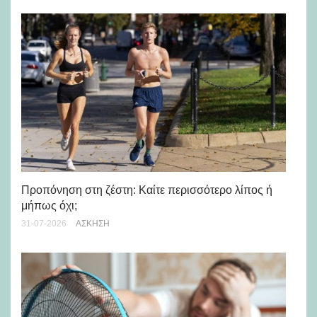
Προπόνηση στη ζέστη: Καίτε περισσότερο λίπος ή
5 
μήπως όχι;
28-
31-07-2026
ΆΣΚΗΣΗ