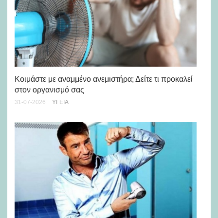
Μά
υγ
Κοιμάστε με αναμμένο ανεμιστήρα; Δείτε τι προκαλεί
στον οργανισμό σας
24-
31-07-2026
ΥΓΕΊΑ