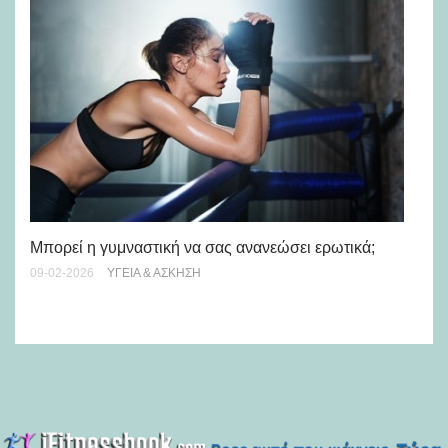
Μπορεί η γυμναστική να σας ανανεώσει ερωτικά;
Γι
συ
09-02-2026
ΥΓΕΊΑ & ΆΣΚΗΣΗ
17-