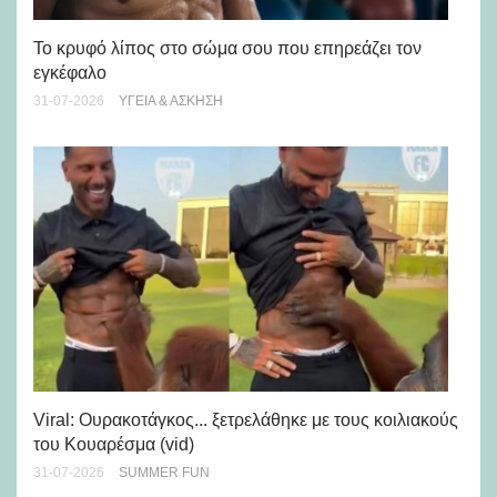
Πώ
Το κρυφό λίπος στο σώμα σου που επηρεάζει τον
μή
εγκέφαλο
28-
31-07-2026
ΥΓΕΊΑ & ΆΣΚΗΣΗ
Viral: Ουρακοτάγκος... ξετρελάθηκε με τους κοιλιακούς
Πώ
του Κουαρέσμα (vid)
εμ
31-07-2026
SUMMER FUN
28-