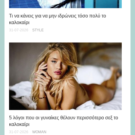
Ρε
Ch
Τι να κάνεις για να μην ιδρώνεις τόσο πολύ το
καλοκαίρι
24-
31-07-2026
STYLE
Άσ
κα
5 λόγοι που οι γυναίκες θέλουν περισσότερο σεξ το
καλοκαίρι
24-
31-07-2026
WOMAN