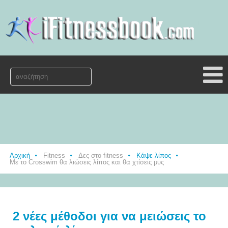
Αρχική
Fitness
Δες στο fitness
Κάψε λίπος
Με το Crosswim θα λιώσεις λίπος και θα χτίσεις μυς
2 νέες μέθοδοι για να μειώσεις το