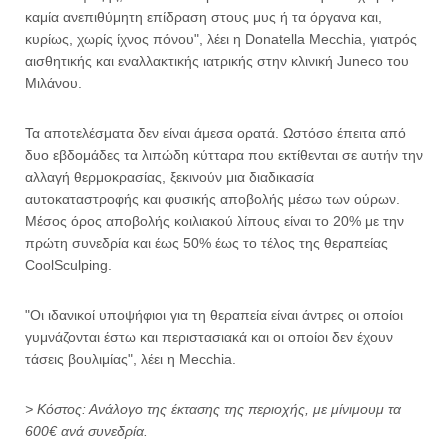
καμία ανεπιθύμητη επίδραση στους μυς ή τα όργανα και,
κυρίως, χωρίς ίχνος πόνου", λέει η Donatella Mecchia, γιατρός
αισθητικής και εναλλακτικής ιατρικής στην κλινική Juneco του
Μιλάνου.
Τα αποτελέσματα δεν είναι άμεσα ορατά. Ωστόσο έπειτα από
δυο εβδομάδες τα λιπώδη κύτταρα που εκτίθενται σε αυτήν την
αλλαγή θερμοκρασίας, ξεκινούν μια διαδικασία
αυτοκαταστροφής και φυσικής αποβολής μέσω των ούρων.
Μέσος όρος αποβολής κοιλιακού λίπους είναι το 20% με την
πρώτη συνεδρία και έως 50% έως το τέλος της θεραπείας
CoolSculping.
"Οι ιδανικοί υποψήφιοι για τη θεραπεία είναι άντρες οι οποίοι
γυμνάζονται έστω και περιστασιακά και οι οποίοι δεν έχουν
τάσεις βουλιμίας", λέει η Mecchia.
> Κόστος: Ανάλογο της έκτασης της περιοχής, με μίνιμουμ τα
600€ ανά συνεδρία.