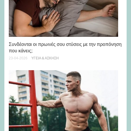
Η 
Συνδέονται οι πρωινές σου στύσεις με την προπόνηση
πο
που κάνεις;
27-
23-04-2026
ΥΓΕΊΑ & ΆΣΚΗΣΗ