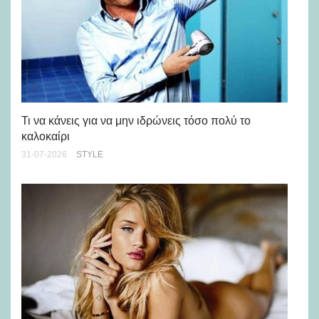
Ρε
Ch
Τι να κάνεις για να μην ιδρώνεις τόσο πολύ το
καλοκαίρι
24-
31-07-2026
STYLE