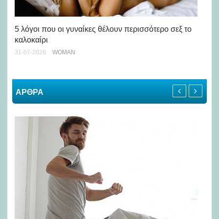
Άσ
κα
5 λόγοι που οι γυναίκες θέλουν περισσότερο σεξ το
καλοκαίρι
24-
31-07-2026
WOMAN
ΑΡΘΡΑ