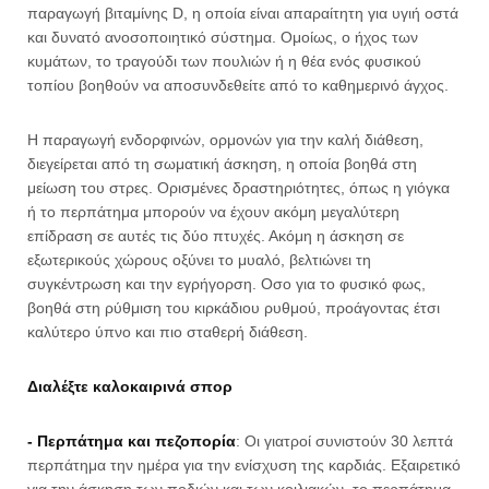
παραγωγή βιταμίνης D, η οποία είναι απαραίτητη για υγιή οστά
και δυνατό ανοσοποιητικό σύστημα. Ομοίως, ο ήχος των
κυμάτων, το τραγούδι των πουλιών ή η θέα ενός φυσικού
τοπίου βοηθούν να αποσυνδεθείτε από το καθημερινό άγχος.
Η παραγωγή ενδορφινών, ορμονών για την καλή διάθεση,
διεγείρεται από τη σωματική άσκηση, η οποία βοηθά στη
μείωση του στρες. Ορισμένες δραστηριότητες, όπως η γιόγκα
ή το περπάτημα μπορούν να έχουν ακόμη μεγαλύτερη
επίδραση σε αυτές τις δύο πτυχές. Ακόμη η άσκηση σε
εξωτερικούς χώρους οξύνει το μυαλό, βελτιώνει τη
συγκέντρωση και την εγρήγορση. Oσο για το φυσικό φως,
βοηθά στη ρύθμιση του κιρκάδιου ρυθμού, προάγοντας έτσι
καλύτερο ύπνο και πιο σταθερή διάθεση.
Διαλέξτε καλοκαιρινά σπορ
- Περπάτημα και πεζοπορία
: Οι γιατροί συνιστούν 30 λεπτά
περπάτημα την ημέρα για την ενίσχυση της καρδιάς. Εξαιρετικό