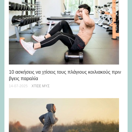
10 ασκήσεις να χτίσεις τους πλάγιους κοιλιακούς πριν
Πώ
βγεις παραλία
πρ
14-07-2025
ΧΤΊΣΕ ΜΥΣ
22-