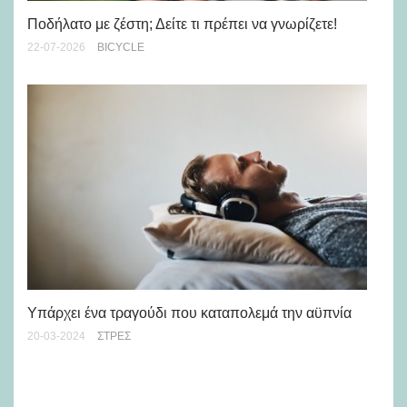
Tα
Ποδήλατο με ζέστη; Δείτε τι πρέπει να γνωρίζετε!
κα
22-07-2026
BICYCLE
21-
Υπάρχει ένα τραγούδι που καταπολεμά την αϋπνία
Πω
20-03-2024
ΣΤΡΕΣ
κα
06-