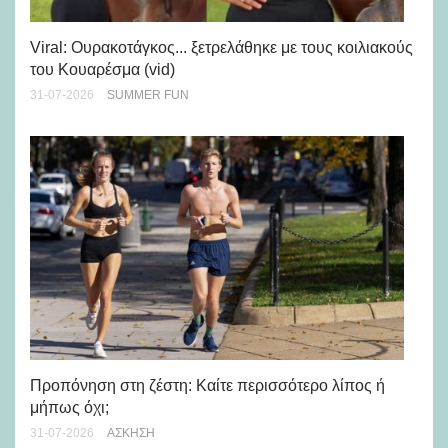
Viral: Ουρακοτάγκος... ξετρελάθηκε με τους κοιλιακούς
Πώ
του Κουαρέσμα (vid)
εμ
31-07-2026
SUMMER FUN
28-
Προπόνηση στη ζέστη: Καίτε περισσότερο λίπος ή
5 
μήπως όχι;
28-
31-07-2026
ΆΣΚΗΣΗ