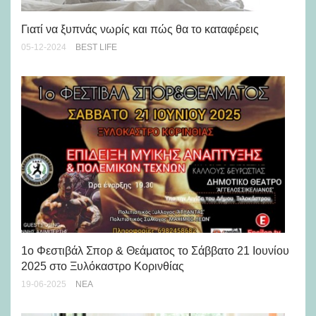
Θυ
Γιατί να ξυπνάς νωρίς και πώς θα το καταφέρεις
φω
05-12-2024
BEST LIFE
29-
1ο Φεστιβάλ Σπορ & Θεάματος το Σάββατο 21 Ιουνίου
Κά
2025 στο Ξυλόκαστρο Κορινθίας
στ
19-06-2025
ΝΈΑ
30-