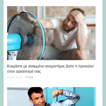
Μά
υγ
Κοιμάστε με αναμμένο ανεμιστήρα; Δείτε τι προκαλεί
στον οργανισμό σας
24-
31-07-2026
ΥΓΕΊΑ