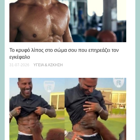
Πώ
Το κρυφό λίπος στο σώμα σου που επηρεάζει τον
μή
εγκέφαλο
28-
31-07-2026
ΥΓΕΊΑ & ΆΣΚΗΣΗ