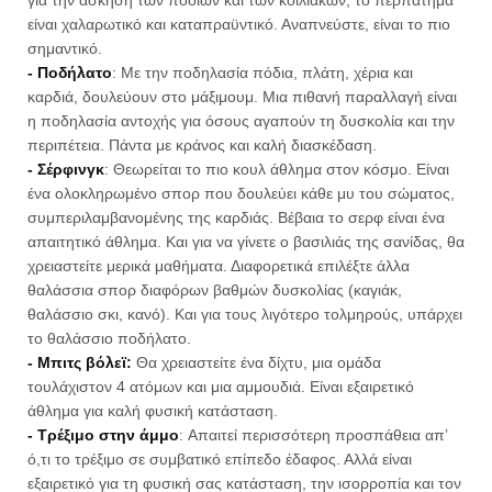
για την άσκηση των ποδιών και των κοιλιακών, το περπάτημα
είναι χαλαρωτικό και καταπραϋντικό. Αναπνεύστε, είναι το πιο
σημαντικό.
- Ποδήλατο
: Με την ποδηλασία πόδια, πλάτη, χέρια και
καρδιά, δουλεύουν στο μάξιμουμ. Μια πιθανή παραλλαγή είναι
η ποδηλασία αντοχής για όσους αγαπούν τη δυσκολία και την
περιπέτεια. Πάντα με κράνος και καλή διασκέδαση.
- Σέρφινγκ
: Θεωρείται το πιο κουλ άθλημα στον κόσμο. Είναι
ένα ολοκληρωμένο σπορ που δουλεύει κάθε μυ του σώματος,
συμπεριλαμβανομένης της καρδιάς. Βέβαια το σερφ είναι ένα
απαιτητικό άθλημα. Και για να γίνετε ο βασιλιάς της σανίδας, θα
χρειαστείτε μερικά μαθήματα. Διαφορετικά επιλέξτε άλλα
θαλάσσια σπορ διαφόρων βαθμών δυσκολίας (καγιάκ,
θαλάσσιο σκι, κανό). Και για τους λιγότερο τολμηρούς, υπάρχει
το θαλάσσιο ποδήλατο.
- Μπιτς βόλεϊ:
Θα χρειαστείτε ένα δίχτυ, μια ομάδα
τουλάχιστον 4 ατόμων και μια αμμουδιά. Είναι εξαιρετικό
άθλημα για καλή φυσική κατάσταση.
- Τρέξιμο στην άμμο
: Aπαιτεί περισσότερη προσπάθεια απ’
ό,τι το τρέξιμο σε συμβατικό επίπεδο έδαφος. Αλλά είναι
εξαιρετικό για τη φυσική σας κατάσταση, την ισορροπία και τον