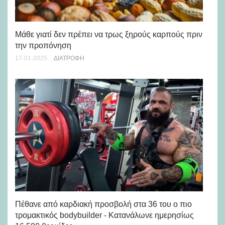
Άρ
Μάθε γιατί δεν πρέπει να τρως ξηρούς καρπούς πριν
ντ
την προπόνηση
30-
17-01-2025
ΔΙΑΤΡΟΦΉ
Κά
Πέθανε από καρδιακή προσβολή στα 36 του ο πιο
22-
τρομακτικός bodybuilder - Κατανάλωνε ημερησίως