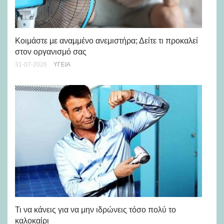
Μά
υγ
Κοιμάστε με αναμμένο ανεμιστήρα; Δείτε τι προκαλεί
στον οργανισμό σας
24-
31-07-2026
ΥΓΕΊΑ
Ρε
Ch
Τι να κάνεις για να μην ιδρώνεις τόσο πολύ το
καλοκαίρι
24-