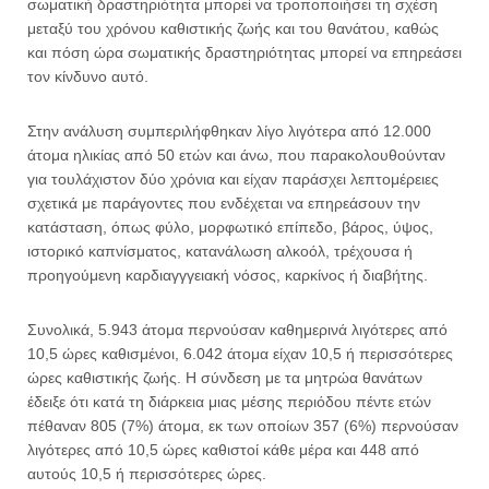
σωματική δραστηριότητα μπορεί να τροποποιήσει τη σχέση
μεταξύ του χρόνου καθιστικής ζωής και του θανάτου, καθώς
και πόση ώρα σωματικής δραστηριότητας μπορεί να επηρεάσει
τον κίνδυνο αυτό.
Στην ανάλυση συμπεριλήφθηκαν λίγο λιγότερα από 12.000
άτομα ηλικίας από 50 ετών και άνω, που παρακολουθούνταν
για τουλάχιστον δύο χρόνια και είχαν παράσχει λεπτομέρειες
σχετικά με παράγοντες που ενδέχεται να επηρεάσουν την
κατάσταση, όπως φύλο, μορφωτικό επίπεδο, βάρος, ύψος,
ιστορικό καπνίσματος, κατανάλωση αλκοόλ, τρέχουσα ή
προηγούμενη καρδιαγγγειακή νόσος, καρκίνος ή διαβήτης.
Συνολικά, 5.943 άτομα περνούσαν καθημερινά λιγότερες από
10,5 ώρες καθισμένοι, 6.042 άτομα είχαν 10,5 ή περισσότερες
ώρες καθιστικής ζωής. Η σύνδεση με τα μητρώα θανάτων
έδειξε ότι κατά τη διάρκεια μιας μέσης περιόδου πέντε ετών
πέθαναν 805 (7%) άτομα, εκ των οποίων 357 (6%) περνούσαν
λιγότερες από 10,5 ώρες καθιστοί κάθε μέρα και 448 από
αυτούς 10,5 ή περισσότερες ώρες.