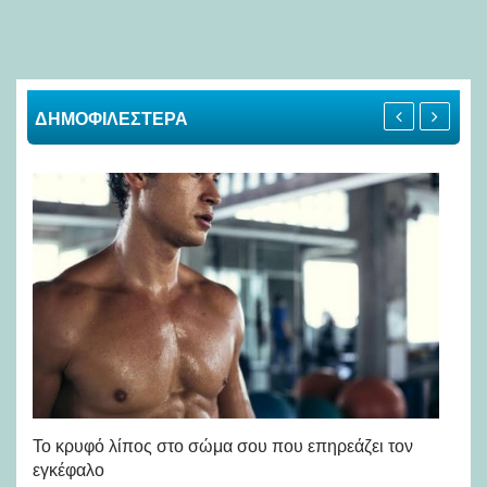
ΔΗΜΟΦΙΛΕΣΤΕΡΑ
Πώ
Το κρυφό λίπος στο σώμα σου που επηρεάζει τον
μή
εγκέφαλο