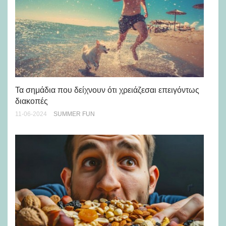
Τα σημάδια που δείχνουν ότι χρειάζεσαι επειγόντως
Οι
διακοπές
14-
11-06-2024
SUMMER FUN