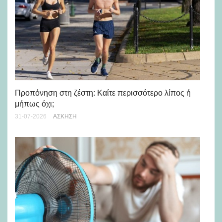
Προπόνηση στη ζέστη: Καίτε περισσότερο λίπος ή
5 
μήπως όχι;
28-
31-07-2026
ΆΣΚΗΣΗ