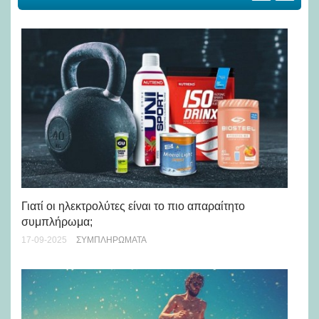
Γιατί οι ηλεκτρολύτες είναι το πιο απαραίτητο
Πώ
συμπλήρωμα;
σε
17-09-2025
ΣΥΜΠΛΗΡΏΜΑΤΑ
28-