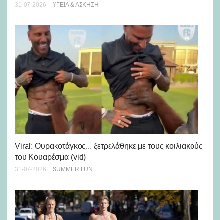
28-
31-07-2026
ΥΓΕΊΑ & ΆΣΚΗΣΗ
Viral: Ουρακοτάγκος... ξετρελάθηκε με τους κοιλιακούς
Πώ
του Κουαρέσμα (vid)
εμ
31-07-2026
SUMMER FUN
28-