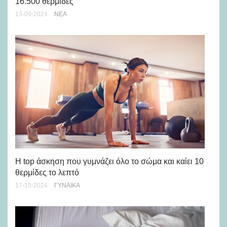
16.500 θερμίδες
13-09-2024
ΝΈΑ
Πω
09-
Η top άσκηση που γυμνάζει όλο το σώμα και καίει 10
θερμίδες το λεπτό
17-10-2024
ΓΥΝΑΊΚΑ