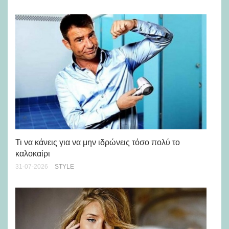
Ρε
Ch
Τι να κάνεις για να μην ιδρώνεις τόσο πολύ το
καλοκαίρι
24-
31-07-2026
STYLE