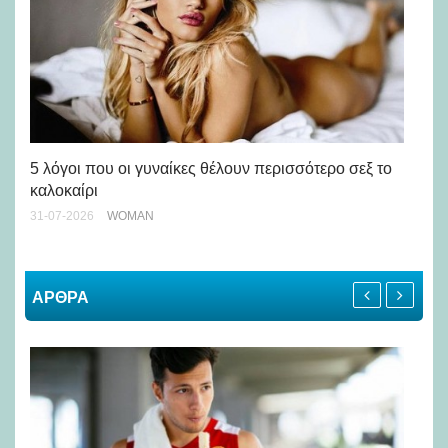
Άσ
κα
5 λόγοι που οι γυναίκες θέλουν περισσότερο σεξ το
καλοκαίρι
24-
31-07-2026
WOMAN
ΑΡΘΡΑ