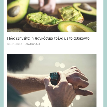
Με
Πώς εξηγείται η παγκόσμια τρέλα με το αβοκάντο;
06-
07-11-2024
ΔΙΑΤΡΟΦΉ