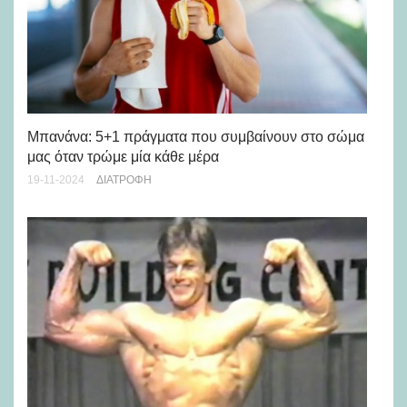
Μπανάνα: 5+1 πράγματα που συμβαίνουν στο σώμα
5 
μας όταν τρώμε μία κάθε μέρα
05-
19-11-2024
ΔΙΑΤΡΟΦΉ