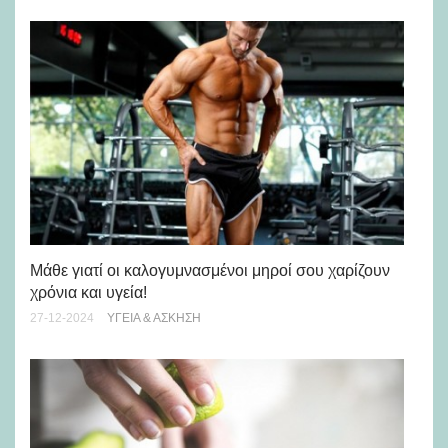
Μα
ζυ
Μάθε γιατί οι καλογυμνασμένοι μηροί σου χαρίζουν
χρόνια και υγεία!
27-
27-12-2024
ΥΓΕΊΑ & ΆΣΚΗΣΗ