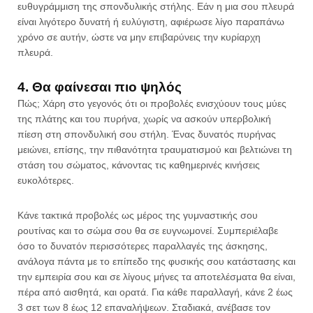
ευθυγράμμιση της σπονδυλικής στήλης. Εάν η μια σου πλευρά
είναι λιγότερο δυνατή ή ευλύγιστη, αφιέρωσε λίγο παραπάνω
χρόνο σε αυτήν, ώστε να μην επιβαρύνεις την κυρίαρχη
πλευρά.
4. Θα φαίνεσαι πιο ψηλός
Πώς; Χάρη στο γεγονός ότι οι προβολές ενισχύουν τους μύες
της πλάτης και του πυρήνα, χωρίς να ασκούν υπερβολική
πίεση στη σπονδυλική σου στήλη. Ένας δυνατός πυρήνας
μειώνει, επίσης, την πιθανότητα τραυματισμού και βελτιώνει τη
στάση του σώματος, κάνοντας τις καθημερινές κινήσεις
ευκολότερες.
Κάνε τακτικά προβολές ως μέρος της γυμναστικής σου
ρουτίνας και το σώμα σου θα σε ευγνωμονεί. Συμπεριέλαβε
όσο το δυνατόν περισσότερες παραλλαγές της άσκησης,
ανάλογα πάντα με το επίπεδο της φυσικής σου κατάστασης και
την εμπειρία σου και σε λίγους μήνες τα αποτελέσματα θα είναι,
πέρα από αισθητά, και ορατά. Για κάθε παραλλαγή, κάνε 2 έως
3 σετ των 8 έως 12 επαναλήψεων. Σταδιακά, ανέβασε τον