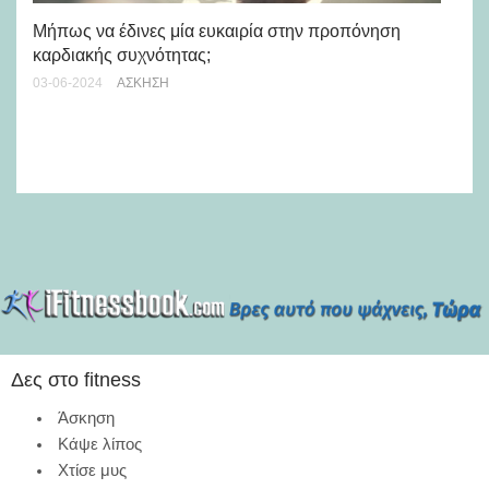
«Ή
Μήπως να έδινες μία ευκαιρία στην προπόνηση
ισ
καρδιακής συχνότητας;
πε
03-06-2024
ΆΣΚΗΣΗ
16-
Δες στο fitness
Άσκηση
Κάψε λίπος
Χτίσε μυς