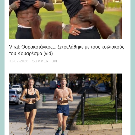
Viral: Ουρακοτάγκος... ξετρελάθηκε με τους κοιλιακούς
Πώ
του Κουαρέσμα (vid)
εμ
31-07-2026
SUMMER FUN
28-