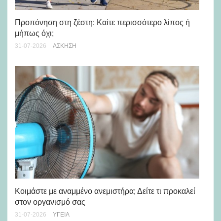
Προπόνηση στη ζέστη: Καίτε περισσότερο λίπος ή
5 
μήπως όχι;
28-
31-07-2026
ΆΣΚΗΣΗ
Μά
υγ
Κοιμάστε με αναμμένο ανεμιστήρα; Δείτε τι προκαλεί
στον οργανισμό σας
24-
31-07-2026
ΥΓΕΊΑ