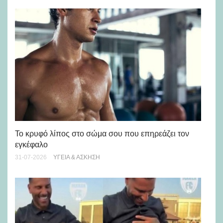
Πώ
Το κρυφό λίπος στο σώμα σου που επηρεάζει τον
μή
εγκέφαλο
28-
31-07-2026
ΥΓΕΊΑ & ΆΣΚΗΣΗ