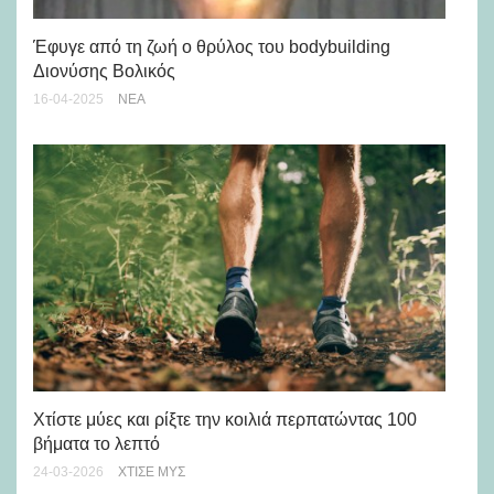
Με
Έφυγε από τη ζωή ο θρύλος του bodybuilding
ψυ
Διονύσης Βολικός
23-
16-04-2025
ΝΈΑ
Eρ
Χτίστε μύες και ρίξτε την κοιλιά περπατώντας 100
πί
βήματα το λεπτό
04-
24-03-2026
ΧΤΊΣΕ ΜΥΣ