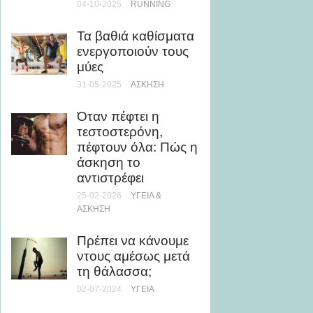
04-10-2025
RUNNING
διατηρ
μυϊκή 
Τα βαθιά καθίσματα
ζήσετε
ενεργοποιούν τους
13-12-20
μύες
ΠΕΡΙΣΣΌ
31-05-2025
ΆΣΚΗΣΗ
Ο Τάι
Όταν πέφτει η
ανοίγε
τεστοστερόνη,
στο Κ
πέφτουν όλα: Πώς η
30-09-20
άσκηση το
αντιστρέφει
25-02-2026
ΥΓΕΊΑ &
ΆΣΚΗΣΗ
Πρέπει να κάνουμε
ντους αμέσως μετά
τη θάλασσα;
02-07-2024
ΥΓΕΊΑ