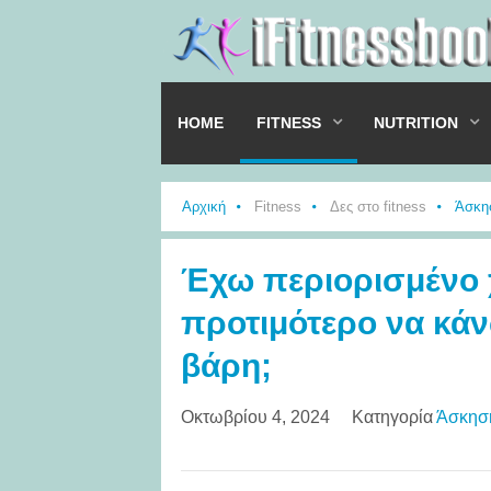
HOME
FITNESS
NUTRITION
Αρχική
Fitness
Δες στο fitness
Άσκη
Έχω περιορισμένο χ
προτιμότερο να κάν
βάρη;
Οκτωβρίου 4, 2024
Κατηγορία
Άσκησ