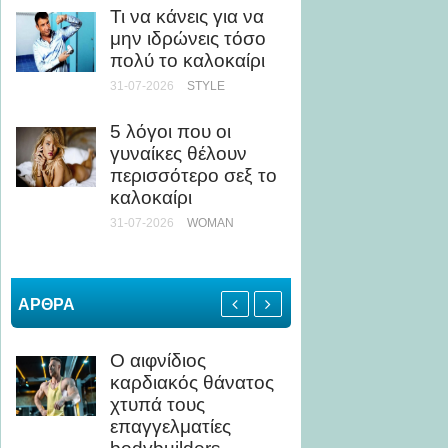
Τι να κάνεις για να
ως Κί
μην ιδρώνεις τόσο
24-07-20
πολύ το καλοκαίρι
31-07-2026
STYLE
Άσκηση
Τι να 
5 λόγοι που οι
αποφύγ
γυναίκες θέλουν
καταπ
περισσότερο σεξ το
24-07-20
καλοκαίρι
ΥΓΕΊΑ
31-07-2026
WOMAN
ΑΡΘΡΑ
Ο αιφνίδιος
Οι καλ
καρδιακός θάνατος
τροφές
χτυπά τους
ξεφουσ
επαγγελματίες
την πα