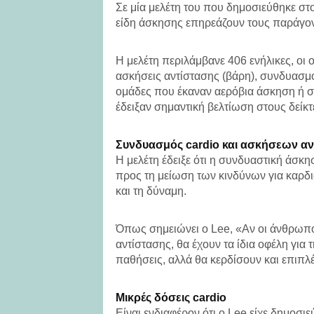
Σε μία μελέτη του που δημοσιεύθηκε στ
είδη άσκησης επηρεάζουν τους παράγον
Η μελέτη περιλάμβανε 406 ενήλικες, οι
ασκήσεις αντίστασης (βάρη), συνδυασμ
ομάδες που έκαναν αερόβια άσκηση ή 
έδειξαν σημαντική βελτίωση στους δείκτ
Συνδυασμός cardio και ασκήσεων αν
Η μελέτη έδειξε ότι η συνδυαστική άσκ
προς τη μείωση των κινδύνων για καρδι
και τη δύναμη.
Όπως σημειώνει ο Lee, «Αν οι άνθρωποι
αντίστασης, θα έχουν τα ίδια οφέλη για
παθήσεις, αλλά θα κερδίσουν και επιπλ
Μικρές δόσεις cardio
Είναι ενδιαφέρον ότι ο Lee είχε δημοσιε