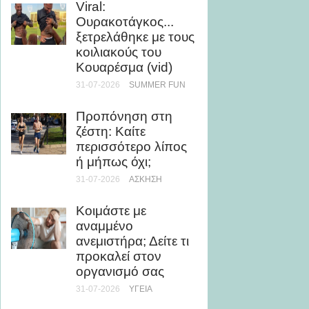
Viral:
θάλασ
Ουρακοτάγκος...
βελτιώ
ξετρελάθηκε με τους
εμφάν
κοιλιακούς του
28-07-20
Κουαρέσμα (vid)
31-07-2026
SUMMER FUN
5 καλο
με ελά
Προπόνηση στη
θερμίδ
ζέστη: Καίτε
28-07-20
περισσότερο λίπος
ή μήπως όχι;
Μάθε 
31-07-2026
ΆΣΚΗΣΗ
θάλασσ
τη μυο
Κοιμάστε με
υγεία
αναμμένο
24-07-20
ανεμιστήρα; Δείτε τι
προκαλεί στον
Ρεκόρ 
οργανισμό σας
τριλογ
31-07-2026
ΥΓΕΊΑ
του Ο
την Ch