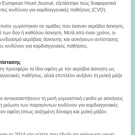
ο European Heart Journal, εξετάστηκε πώς διαφορετικά
τες κινδύνου για καρδιαγγειακές παθήσεις (CVD).
 οποίοι χωρίστηκαν σε ομάδες που έκαναν αερόβια άσκηση,
ό των δύο ή καθόλου άσκηση. Μετά από έναν χρόνο, οι
συνδυασμό αερόβιας άσκησης και ασκήσεων αντίστασης
ες κινδύνου για καρδιαγγειακές παθήσεις.
τίστασης
ηση προσφέρει τα ίδια οφέλη με την αερόβια άσκηση ως
αγγειακές παθήσεις, αλλά επιπλέον αυξάνει τη μυϊκή μάζα
 αντικαταστήσουν τη μισή γυμναστική cardio με ασκήσεις
 τη μείωση των παραγόντων κινδύνου για καρδιαγγειακές
έον οφέλη όπως αυξημένη δύναμη και μυϊκή μάζα».
ύσει το 2014 μία μελέτη που έδειξε ότι ακόμα και μικρές