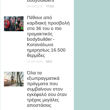
bodybuilders
09-07-20
09-09-2025
ΥΓΕΊΑ
Τα πρ
Πέθανε από
δημιου
καρδιακή προσβολή
στάση
στα 36 του ο πιο
σπονδ
τρομακτικός
24-01-20
bodybuilder -
Κατανάλωνε
Dr. No
ημερησίως 16.500
πρέπει
θερμίδες
για τη 
13-09-2024
ΝΈΑ
29-03-20
Όλα τα
Εμφια
εξωπραγματικά
ή βρύσ
πράγματα που
το πιο
συμβαίνουν στον
11-03-20
εγκέφαλό σου όταν
τρέχεις μεγάλες
Οι 3 κ
αποστάσεις
τρόποι