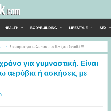
HEALTH
BODYBUILDING
LIFESTYLE
SEX
ση
3 ασκήσεις για κοιλιακούς που δεν έχεις ξαναδεί !!!
ρόνο για γυμναστική. Είναι
ω αερόβια ή ασκήσεις με
η