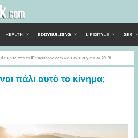
HEALTH
BODYBUILDING
LIFESTYLE
SEX
ές ευχές από το iFitnessbook.com για ένα ευτυχισμένο 2018!
ίναι πάλι αυτό το κίνημα;
s