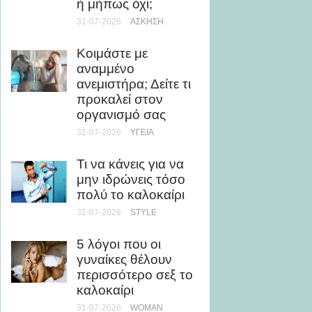
ή μήπως όχι;
Μάθε 
31-07-2026
ΆΣΚΗΣΗ
θάλασσ
τη μυο
Κοιμάστε με
υγεία
αναμμένο
24-07-20
ανεμιστήρα; Δείτε τι
προκαλεί στον
Ρεκόρ 
οργανισμό σας
τριλογ
31-07-2026
ΥΓΕΊΑ
του Ο
την Ch
Τι να κάνεις για να
ως Κί
μην ιδρώνεις τόσο
24-07-20
πολύ το καλοκαίρι
31-07-2026
STYLE
Άσκηση
Τι να 
5 λόγοι που οι
αποφύγ
γυναίκες θέλουν
καταπ
περισσότερο σεξ το
24-07-20
καλοκαίρι
ΥΓΕΊΑ
31-07-2026
WOMAN