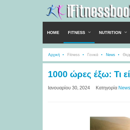
HOME
FITNESS
NUTRITION
Αρχική
Fitness
Γενικά
News
Θερμ
1000 ώρες έξω: Τι ε
Ιανουαρίου 30, 2024
Κατηγορία
New