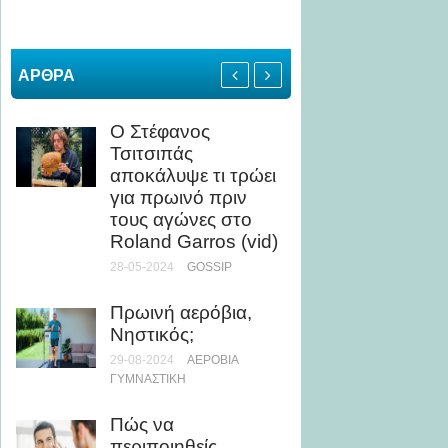
ΑΡΘΡΑ
Ο Στέφανος
4 ασκή
Τσιτσιπάς
χτίσετ
αποκάλυψε τι τρώει
σπίτι –
για πρωινό πριν
αρχάρι
τους αγώνες στο
23-05-20
Roland Garros (vid)
«Ψυγεί
28-05-2024
GOSSIP
ανθρώ
Πρωινή αερόβια,
Ιαπωνί
Νηστικός;
το σώμ
λεπτά 
29-08-2024
ΑΕΡΌΒΙΑ
ΓΥΜΝΑΣΤΙΚΉ
22-07-20
Πώς να
O body
περιποιηθείς