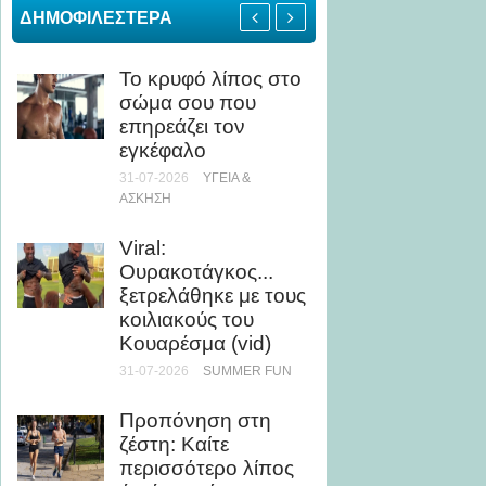
ΔΗΜΟΦΙΛΕΣΤΕΡΑ
Το κρυφό λίπος στο
Πώς να
σώμα σου που
σώμα γ
επηρεάζει τον
σε λιγ
εγκέφαλο
μήνα
31-07-2026
ΥΓΕΊΑ &
28-07-20
ΆΣΚΗΣΗ
Πώς μί
Viral:
θάλασ
Ουρακοτάγκος...
βελτιώ
ξετρελάθηκε με τους
εμφάν
κοιλιακούς του
28-07-20
Κουαρέσμα (vid)
31-07-2026
SUMMER FUN
5 καλο
με ελά
Προπόνηση στη
θερμίδ
ζέστη: Καίτε
28-07-20
περισσότερο λίπος