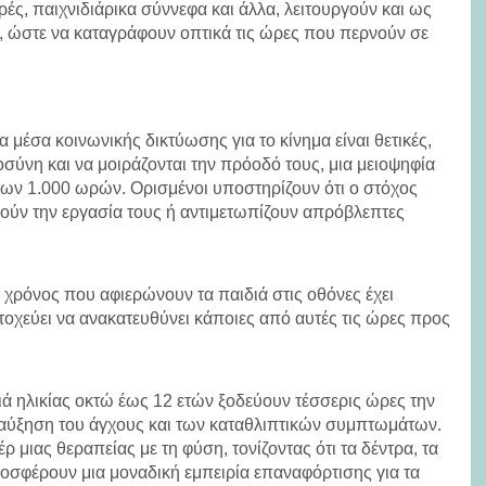
ρές, παιχνιδιάρικα σύννεφα και άλλα, λειτουργούν και ως
ιά, ώστε να καταγράφουν οπτικά τις ώρες που περνούν σε
μέσα κοινωνικής δικτύωσης για το κίνημα είναι θετικές,
ύνη και να μοιράζονται την πρόοδό τους, μια μειοψηφία
των 1.000 ωρών. Ορισμένοι υποστηρίζουν ότι ο στόχος
πούν την εργασία τους ή αντιμετωπίζουν απρόβλεπτες
 χρόνος που αφιερώνουν τα παιδιά στις οθόνες έχει
στοχεύει να ανακατευθύνει κάποιες από αυτές τις ώρες προς
.
ιά ηλικίας οκτώ έως 12 ετών ξοδεύουν τέσσερις ώρες την
 αύξηση του άγχους και των καταθλιπτικών συμπτωμάτων.
 μιας θεραπείας με τη φύση, τονίζοντας ότι τα δέντρα, τα
ροσφέρουν μια μοναδική εμπειρία επαναφόρτισης για τα