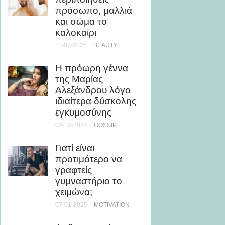
Μάρκο
πρόσωπο, μαλλιά
πέθανε
και σώμα το
Γερμαν
καλοκαίρι
καλοσ
που υ
11-07-2025
BEAUTY
14-05-20
Η πρόωρη γέννα
της Μαρίας
Τι μπο
Αλεξάνδρου λόγο
συμβεί
ιδιαίτερα δύσκολης
σταμα
εγκυμοσύνης
γυμνάζ
ημέρες
02-12-2024
GOSSIP
31-10-20
Γιατί είναι
ΆΣΚΗΣΗ
προτιμότερο να
γραφτείς
Πως το
γυμναστήριο το
τους μ
χειμώνα;
και Σ
07-01-2025
MOTIVATION
13-11-20