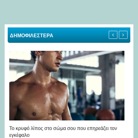
ΔΗΜΟΦΙΛΕΣΤΕΡΑ
Πώ
Το κρυφό λίπος στο σώμα σου που επηρεάζει τον
μή
εγκέφαλο