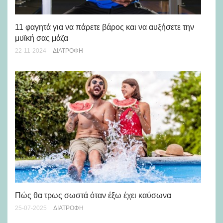
Πό
11 φαγητά για να πάρετε βάρος και να αυξήσετε την
φε
μυϊκή σας μάζα
19-
22-11-2024
ΔΙΑΤΡΟΦΉ
Πώς θα τρως σωστά όταν έξω έχει καύσωνα
Θέ
αλ
25-07-2025
ΔΙΑΤΡΟΦΉ
04-