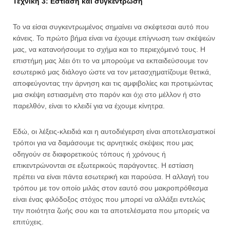
Τεχνική 3: Εστίαση και συγκέντρωση
Το να είσαι συγκεντρωμένος σημαίνει να σκέφτεσαι αυτό που
κάνεις. Το πρώτο βήμα είναι να έχουμε επίγνωση των σκέψεών
μας, να κατανοήσουμε το σχήμα και το περιεχόμενό τους. Η
επιστήμη μας λέει ότι το να μπορούμε να εκπαιδεύσουμε τον
εσωτερικό μας διάλογο ώστε να τον μετασχηματίζουμε θετικά,
αποφεύγοντας την άρνηση και τις αμφιβολίες και προτιμώντας
μια σκέψη εστιασμένη στο παρόν και όχι στο μέλλον ή στο
παρελθόν, είναι το κλειδί για να έχουμε κίνητρα.
Εδώ, οι λέξεις-κλειδιά και η αυτοδιέγερση είναι αποτελεσματικοί
τρόποι για να δαμάσουμε τις αρνητικές σκέψεις που μας
οδηγούν σε διαφορετικούς τόπους ή χρόνους ή
επικεντρώνονται σε εξωτερικούς παράγοντες. Η εστίαση
πρέπει να είναι πάντα εσωτερική και παρούσα. Η αλλαγή του
τρόπου με τον οποίο μιλάς στον εαυτό σου μακροπρόθεσμα
είναι ένας φιλόδοξος στόχος που μπορεί να αλλάξει εντελώς
την ποιότητα ζωής σου και τα αποτελέσματα που μπορείς να
επιτύχεις.