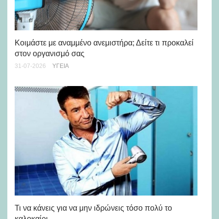
Μά
υγ
Κοιμάστε με αναμμένο ανεμιστήρα; Δείτε τι προκαλεί
στον οργανισμό σας
24-
31-07-2026
ΥΓΕΊΑ
Ρε
Ch
Τι να κάνεις για να μην ιδρώνεις τόσο πολύ το
καλοκαίρι
24-