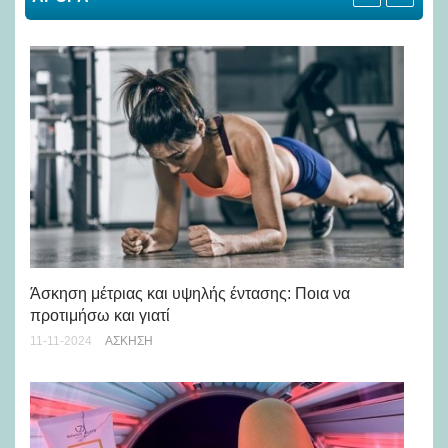
Άσκηση μέτριας και υψηλής έντασης: Ποια να
Τι
προτιμήσω και γιατί
βρ
11-11-2024
ΆΣΚΗΣΗ
13-