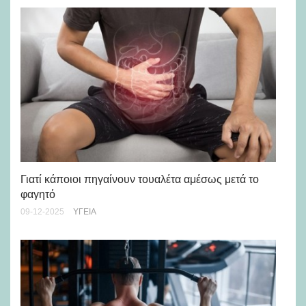
Γιατί κάποιοι πηγαίνουν τουαλέτα αμέσως μετά το
Eφ
φαγητό
χο
09-12-2025
ΥΓΕΊΑ
18-