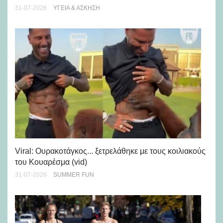
28-
31-07-2026
ΥΓΕΊΑ & ΆΣΚΗΣΗ
Viral: Ουρακοτάγκος... ξετρελάθηκε με τους κοιλιακούς
Πώ
του Κουαρέσμα (vid)
εμ
31-07-2026
SUMMER FUN
28-