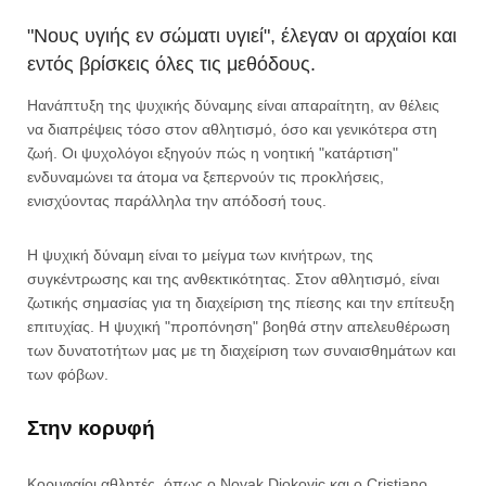
"Νους υγιής εν σώματι υγιεί", έλεγαν οι αρχαίοι και
εντός βρίσκεις όλες τις μεθόδους.
Ηανάπτυξη της ψυχικής δύναμης είναι απαραίτητη, αν θέλεις
να διαπρέψεις τόσο στον αθλητισμό, όσο και γενικότερα στη
ζωή. Οι ψυχολόγοι εξηγούν πώς η νοητική "κατάρτιση"
ενδυναμώνει τα άτομα να ξεπερνούν τις προκλήσεις,
ενισχύοντας παράλληλα την απόδοσή τους.
Η ψυχική δύναμη είναι το μείγμα των κινήτρων, της
συγκέντρωσης και της ανθεκτικότητας. Στον αθλητισμό, είναι
ζωτικής σημασίας για τη διαχείριση της πίεσης και την επίτευξη
επιτυχίας. Η ψυχική "προπόνηση" βοηθά στην απελευθέρωση
των δυνατοτήτων μας με τη διαχείριση των συναισθημάτων και
των φόβων.
Στην κορυφή
Κορυφαίοι αθλητές, όπως ο Novak Djokovic και ο Cristiano