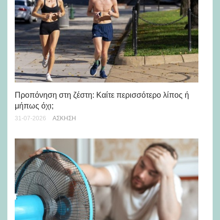
Προπόνηση στη ζέστη: Καίτε περισσότερο λίπος ή
5 
μήπως όχι;
28-
31-07-2026
ΆΣΚΗΣΗ