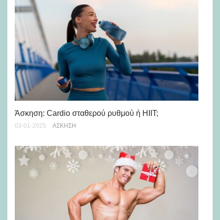
Άσκηση: Cardio σταθερού ρυθμού ή HIIT;
Γι
τω
03-01-2025
ΆΣΚΗΣΗ
04-