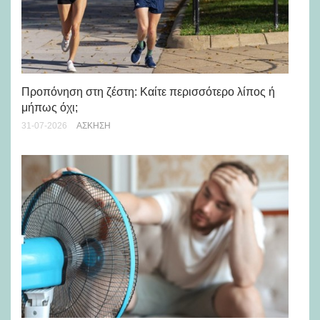
Προπόνηση στη ζέστη: Καίτε περισσότερο λίπος ή
5 
μήπως όχι;
28-
31-07-2026
ΆΣΚΗΣΗ
Μά