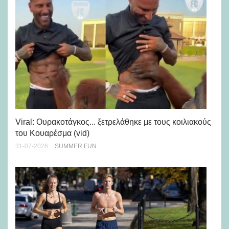
Viral: Ουρακοτάγκος... ξετρελάθηκε με τους κοιλιακούς
Πώ
του Κουαρέσμα (vid)
εμ
31-07-2026
SUMMER FUN
28-