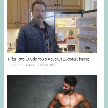
Υπ
20-
Τι έχει στο ψυγείο του ο Άρνολντ Σβαρτζενέγκερ;
13-02-2025
ΑΘΛΗΤΈΣ & ΔΙΆΣΗΜΟΙ