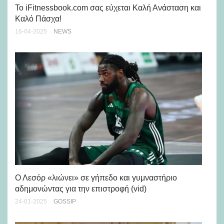
5 
Το iFitnessbook.com σας εύχεται Καλή Ανάσταση και
17-
Καλό Πάσχα!
16-04-2025
NEWS
Πο
κα
Ο Λεσόρ «λιώνει» σε γήπεδο και γυμναστήριο
19-
αδημονώντας για την επιστροφή (vid)
24-01-2025
GOSSIP