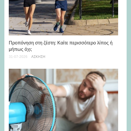
Προπόνηση στη ζέστη: Καίτε περισσότερο λίπος ή
5 
μήπως όχι;
28-
31-07-2026
ΆΣΚΗΣΗ