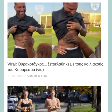
Viral: Ουρακοτάγκος... ξετρελάθηκε με τους κοιλιακούς
Πώ
του Κουαρέσμα (vid)
εμ
31-07-2026
SUMMER FUN
28-