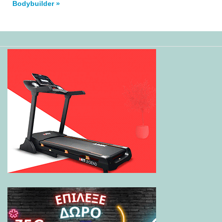
Βodybuilder »