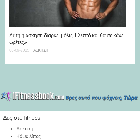
Πω
ξε
Αυτή η άσκηση διαρκεί μόλις 1 λεπτό και θα σε κάνει
28-
«φέτες»
05-09-2025
ΆΣΚΗΣΗ
Δες στο fitness
Άσκηση
Κάψε λίπος