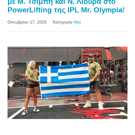
με Μ. Τσίμπη και Ν. Λιούρα στο
PowerLifting της IPL Mr. Olympia!
Οκτωβρίου 17, 2025
Κατηγορία
Νέα