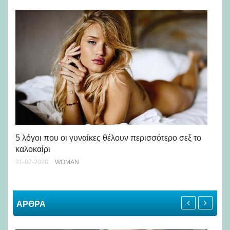
Άσ
κα
5 λόγοι που οι γυναίκες θέλουν περισσότερο σεξ το
καλοκαίρι
24-
31-07-2026
WOMAN
ΑΡΘΡΑ