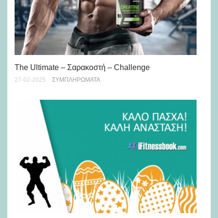
4 
The Ultimate – Σαρακοστή – Challenge
ορ
27-02-2025
ΣΥΜΠΛΗΡΏΜΑΤΑ
22-