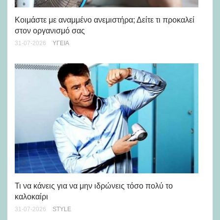
Μά
υγ
Κοιμάστε με αναμμένο ανεμιστήρα; Δείτε τι προκαλεί
στον οργανισμό σας
24-
31-07-2026
ΥΓΕΊΑ
Ρε
Ch
Τι να κάνεις για να μην ιδρώνεις τόσο πολύ το
καλοκαίρι
24-
31-07-2026
STYLE