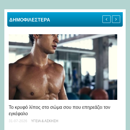
ΔΗΜΟΦΙΛΕΣΤΕΡΑ
Πώ
Το κρυφό λίπος στο σώμα σου που επηρεάζει τον
μή
εγκέφαλο
28-
31-07-2026
ΥΓΕΊΑ & ΆΣΚΗΣΗ