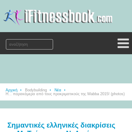
Αρχική
Bodybuilding
Νέα
Η... παρακάμερα από τους προκριματικούς της Wabba 2015! (photos)
Σημαντικές ελληνικές διακρίσεις