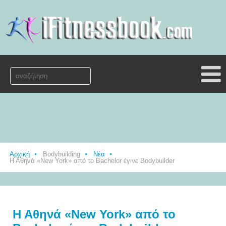
Αρχική
Bodybuilding
Νέα
Η Αθηνά «New York» από το Bachelor έγινε Βodybuilder
Η Αθηνά «New York» από το