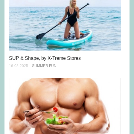
SUP & Shape, by X-Treme Stores
16-08-2025
SUMMER FUN
Πώ
άσ
11-