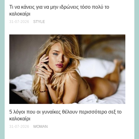
Ch
Τι να κάνεις για να μην ιδρώνεις τόσο πολύ το
καλοκαίρι
24-
31-07-2026
STYLE
Άσ
κα
5 λόγοι που οι γυναίκες θέλουν περισσότερο σεξ το
καλοκαίρι
24-
31-07-2026
WOMAN