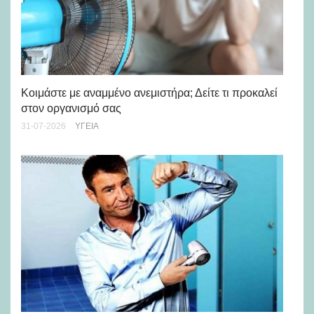
Μά
υγ
Κοιμάστε με αναμμένο ανεμιστήρα; Δείτε τι προκαλεί
στον οργανισμό σας
24-
31-07-2026
ΥΓΕΊΑ
Ρε