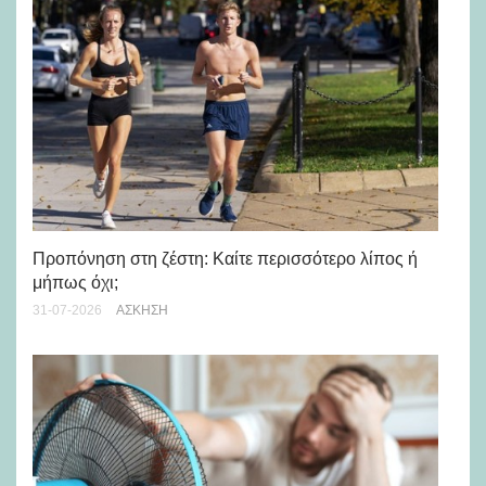
Προπόνηση στη ζέστη: Καίτε περισσότερο λίπος ή
5 
μήπως όχι;
28-
31-07-2026
ΆΣΚΗΣΗ