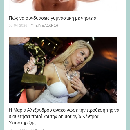
Πώς να συνδυάσεις γυμναστική με νηστεία
07-04-2026
ΥΓΕΊΑ & ΆΣΚΗΣΗ
Πω
16-
H Μαρία Αλεξάνδρου ανακοίνωσε την πρόθεσή της να
υιοθετήσει παιδί και την δημιουργία Κέντρου
Υποστήριξης
Η 