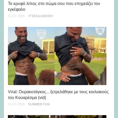
Πώ
Το κρυφό λίπος στο σώμα σου που επηρεάζει τον
μή
εγκέφαλο
28-
31-07-2026
ΥΓΕΊΑ & ΆΣΚΗΣΗ
Viral: Ουρακοτάγκος... ξετρελάθηκε με τους κοιλιακούς
Πώ
του Κουαρέσμα (vid)
εμ
31-07-2026
SUMMER FUN
28-