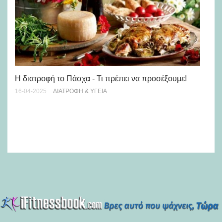
Η διατροφή το Πάσχα - Τι πρέπει να προσέξουμε!
16-04-2025
ΔΙΑΤΡΟΦΉ & ΥΓΕΊΑ
Πό
λε
29-