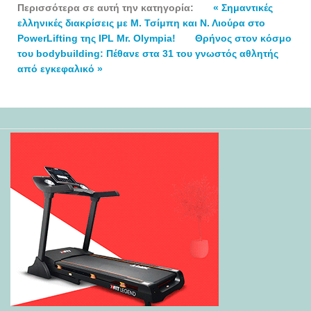
Περισσότερα σε αυτή την κατηγορία:
« Σημαντικές
ελληνικές διακρίσεις με Μ. Τσίμπη και Ν. Λιούρα στο
PowerLifting της IPL Mr. Olympia!
Θρήνος στον κόσμο
του bodybuilding: Πέθανε στα 31 του γνωστός αθλητής
από εγκεφαλικό »