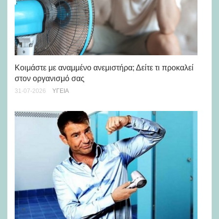
Μά
υγ
Κοιμάστε με αναμμένο ανεμιστήρα; Δείτε τι προκαλεί
στον οργανισμό σας
24-
31-07-2026
ΥΓΕΊΑ