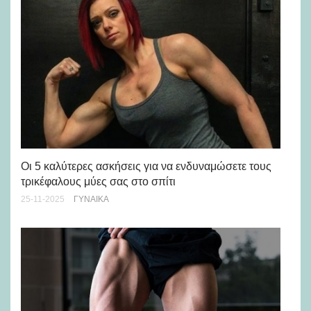
Οι 5 καλύτερες ασκήσεις για να ενδυναμώσετε τους
Η 
τρικέφαλους μύες σας στο σπίτι
04-
25-11-2025
ΓΥΝΑΊΚΑ