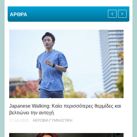
ΑΡΘΡΑ
Japanese Walking: Καίει περισσότερες θερμίδες και
Πω
βελτιώνει την αντοχή
ζω
17-10-2025
ΑΕΡΌΒΙΑ ΓΥΜΝΑΣΤΙΚΉ
29-