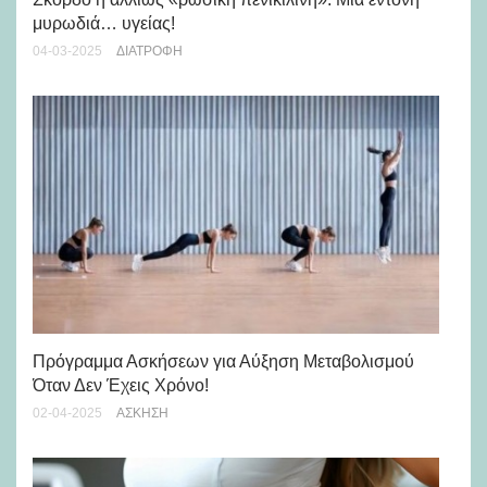
μυρωδιά… υγείας!
23-
04-03-2025
ΔΙΑΤΡΟΦΉ
Πώ
Πρόγραμμα Ασκήσεων για Αύξηση Μεταβολισμού
29-
Όταν Δεν Έχεις Χρόνο!
02-04-2025
ΆΣΚΗΣΗ