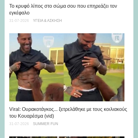
Πώ
Το κρυφό λίπος στο σώμα σου που επηρεάζει τον
μή
εγκέφαλο
28-
31-07-2026
ΥΓΕΊΑ & ΆΣΚΗΣΗ
Viral: Ουρακοτάγκος... ξετρελάθηκε με τους κοιλιακούς
Πώ
του Κουαρέσμα (vid)
εμ
31-07-2026
SUMMER FUN
28-