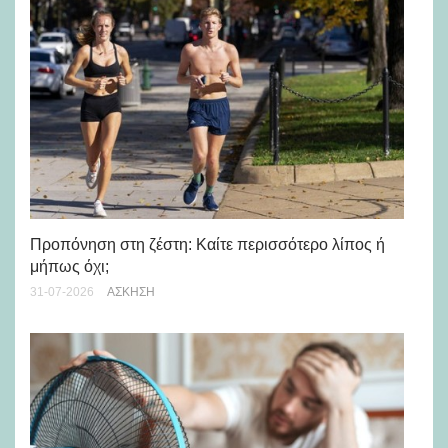
Προπόνηση στη ζέστη: Καίτε περισσότερο λίπος ή
5 
μήπως όχι;
28-
31-07-2026
ΆΣΚΗΣΗ