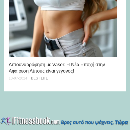
5 
πρ
Λιποαναρρόφηση με Vaser: Η Νέα Εποχή στην
14-
Αφαίρεση Λίπους είναι γεγονός!
10-07-2024
BEST LIFE