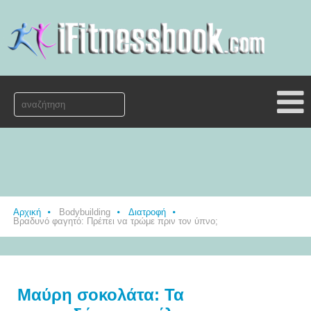
Αρχική
Bodybuilding
Διατροφή
Βραδυνό φαγητό: Πρέπει να τρώμε πριν τον ύπνο;
Μαύρη σοκολάτα: Τα