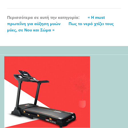
Περισσότερα σε αυτή την κατηγορία:
« Η must
πρωτεΐνη για αύξηση μυών
Πως το νερό χτίζει τους
μύες, σε Νου και Σώμα »