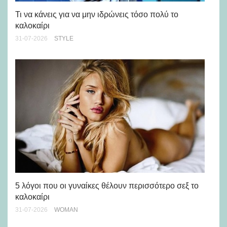
Ρε
Ch
Τι να κάνεις για να μην ιδρώνεις τόσο πολύ το
καλοκαίρι
24-
31-07-2026
STYLE
Άσ
κα
5 λόγοι που οι γυναίκες θέλουν περισσότερο σεξ το
καλοκαίρι
24-
31-07-2026
WOMAN