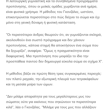
Η λειτουργική γυμναστική και τα συνηθισμένα προγράμματα
προπόνησης, όπου οι μυϊκές ομάδες χωρίζονται ανά ημέρα,
είναι φυσικά χρήσιμα. Η μέθοδος του Γκονζάλες, ωστόσο,
επικεντρώνεται περισσότερο στο πώς δείχνει το σώμα και όχι
μόνο στη γενική δύναμη ή φυσική κατάσταση.
"Οι περισσότεροι άνδρες θεωρούν ότι, αν γυμνάζονται σκληρά,
ακολουθούν ένα σωστό πρόγραμμα και δεν χάνουν
προπονήσεις, κάποια στιγμή θα αποκτήσουν ένα σώμα που
θα ξεχωρίζει", αναφέρει. "Όμως η πραγματικότητα είναι
διαφορετική. Μια προπόνηση που μοιράζει το ίδιο την
προσπάθεια παντού δεν δημιουργεί εύκολα σώμα σε σχήμα Χ".
Η μέθοδος βάζει σε πρώτη θέση τρεις συγκεκριμένες περιοχές:
τον πλατύ ραχιαίο, την εξωτερική πλευρά των τετρακέφαλων
και τη μεσαία μοίρα των ώμων.
"Δεν μιλάμε απαραίτητα για τους μεγαλύτερους μυς του
σώματος ούτε για εκείνους που σηκώνουν τα περισσότερα
κιλά", λέει ο Γκονζάλες. "Μιλάμε για τους μυς που αλλάζουν