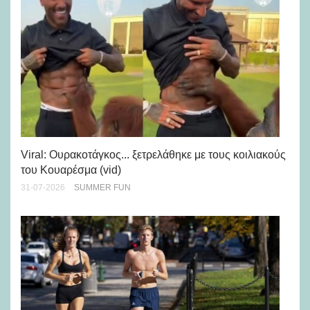
Viral: Ουρακοτάγκος... ξετρελάθηκε με τους κοιλιακούς
Πώ
του Κουαρέσμα (vid)
εμ
31-07-2026
SUMMER FUN
28-