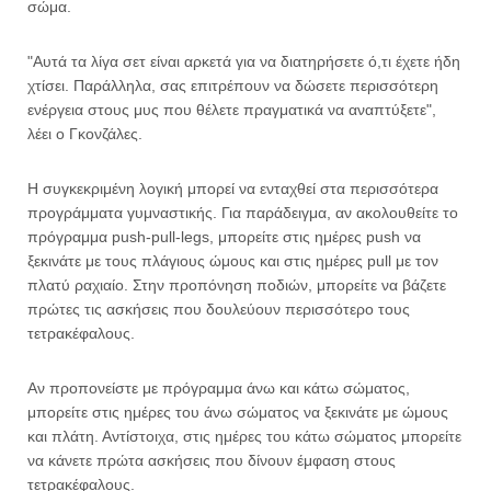
σώμα.
"Αυτά τα λίγα σετ είναι αρκετά για να διατηρήσετε ό,τι έχετε ήδη
χτίσει. Παράλληλα, σας επιτρέπουν να δώσετε περισσότερη
ενέργεια στους μυς που θέλετε πραγματικά να αναπτύξετε",
λέει ο Γκονζάλες.
Η συγκεκριμένη λογική μπορεί να ενταχθεί στα περισσότερα
προγράμματα γυμναστικής. Για παράδειγμα, αν ακολουθείτε το
πρόγραμμα push-pull-legs, μπορείτε στις ημέρες push να
ξεκινάτε με τους πλάγιους ώμους και στις ημέρες pull με τον
πλατύ ραχιαίο. Στην προπόνηση ποδιών, μπορείτε να βάζετε
πρώτες τις ασκήσεις που δουλεύουν περισσότερο τους
τετρακέφαλους.
Αν προπονείστε με πρόγραμμα άνω και κάτω σώματος,
μπορείτε στις ημέρες του άνω σώματος να ξεκινάτε με ώμους
και πλάτη. Αντίστοιχα, στις ημέρες του κάτω σώματος μπορείτε
να κάνετε πρώτα ασκήσεις που δίνουν έμφαση στους
τετρακέφαλους.