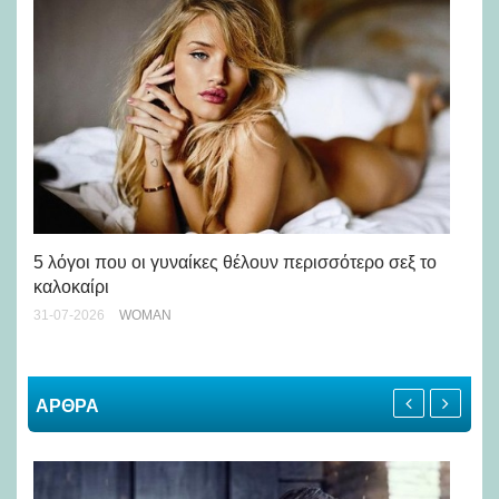
Άσ
κα
5 λόγοι που οι γυναίκες θέλουν περισσότερο σεξ το
καλοκαίρι
24-
31-07-2026
WOMAN
ΑΡΘΡΑ