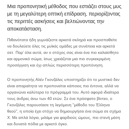
Μια προπονητική μέθοδος που εστιάζει στους μυς
με τη μεγαλύτερη οπτική επίδραση, περιορίζοντας
τις περιττές ασκήσεις και βελτιώνοντας την
αποκατάσταση.
Πιθανότατα ήδη γυμνάζεστε αρκετά σκληρά και προσπαθείτε
να δουλεύετε όλες τις μυϊκές ομάδες με συνέπεια και αρκετά
σετ. Παρ’ όλα αυτά, αν ο στόχος σας είναι ένα πιο καλαίσθητο
και αρμονικό σώμα, ίσως χρειάζεται μια πιο συγκεκριμένη
προσέγγιση και όχι απλώς περισσότερη προπόνηση.
Ο προπονητής Αλέν Γκονζάλες υποστηρίζει ότι το μυστικό δεν
είναι απαραίτητα να προπονείται κάποιος πιο έντονα, αλλά να
οργανώνει καλύτερα το πρόγραμμά του. Αυτό αφορά ιδιαίτερα
τους άνδρες άνω των 40 ετών. Σε ένα πρόσφατο βίντεο, ο
Γκονζάλες παρουσίασε τη λεγόμενη "μέθοδο του Έλληνα
θεού", η οποία έχει στόχο να δημιουργήσει ένα σώμα σε σχήμα
Χ. Με απλά λόγια, μιλάμε για φαρδιούς ώμους, πιο στενή μέση
και δυνατά πόδια με αρκετό όγκο.