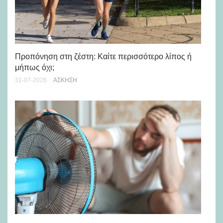
Προπόνηση στη ζέστη: Καίτε περισσότερο λίπος ή
5 
μήπως όχι;
28-
31-07-2026
ΆΣΚΗΣΗ
Μά