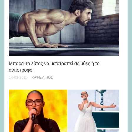
Μπορεί το λίπος να μετατραπεί σε μύες ή το
Πό
αντίστροφο;
πε
14-03-2025
KΆΨΕ ΛΊΠΟΣ
16-