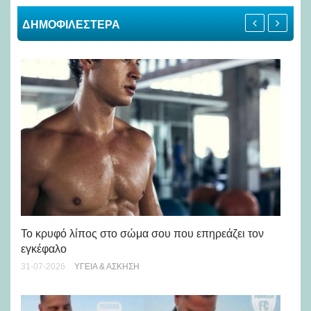
ΔΗΜΟΦΙΛΕΣΤΕΡΑ
Πώ
Το κρυφό λίπος στο σώμα σου που επηρεάζει τον
μή
εγκέφαλο
28-
31-07-2026
ΥΓΕΊΑ & ΆΣΚΗΣΗ