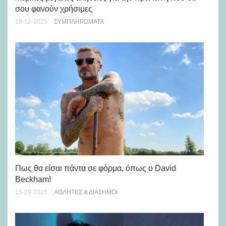
σου φανούν χρήσιμες
22-
18-12-2025
ΣΥΜΠΛΗΡΏΜΑΤΑ
Γυ
Πως θα είσαι πάντα σε φόρμα, όπως ο David
πρ
Beckham!
16-
15-09-2025
ΑΘΛΗΤΈΣ & ΔΙΆΣΗΜΟΙ