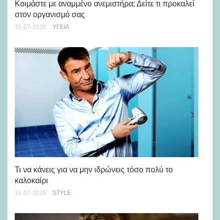
υγ
Κοιμάστε με αναμμένο ανεμιστήρα; Δείτε τι προκαλεί
στον οργανισμό σας
24-
31-07-2026
ΥΓΕΊΑ
Ρε
Ch
Τι να κάνεις για να μην ιδρώνεις τόσο πολύ το
καλοκαίρι
24-
31-07-2026
STYLE