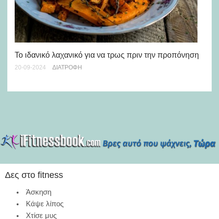
Εί
Το ιδανικό λαχανικό για να τρως πριν την προπόνηση
εβ
20-09-2024
ΔΙΑΤΡΟΦΉ
30-
Δες στο fitness
Άσκηση
Κάψε λίπος
Χτίσε μυς