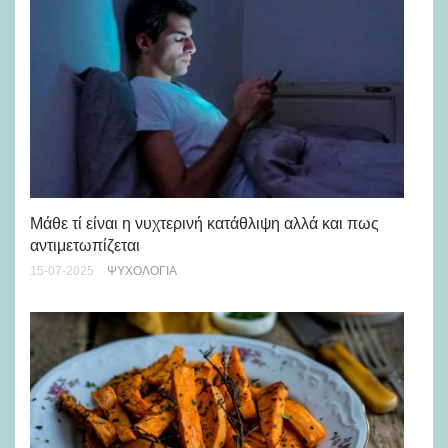
Αυ
Μάθε τί είναι η νυχτερινή κατάθλιψη αλλά και πως
μέ
αντιμετωπίζεται
10-
15-07-2025
ΨΥΧΟΛΟΓΊΑ