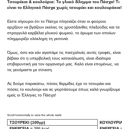
Τσουρέκια & κουλούρια: Το γλυκό δίλημμα του Πάσχα! Τι
είναι το Ελληνικό Πάσχα χωρίς τσουρέκι και κουλουράκια!
Είστε σίγουροι ότι το Πάσχα πλησιάζει όταν οι φούρνοι
αρχίζουν να βγάζουν εκείνες τις χρυσόξανθες πλεξούδες και τα
στρογγυλά καρβέλια γλυκού ψωμιού, το άρωμα των οποίων
πλημμυρίζει ολόκληρη τη γειτονιά.
Όμως, όσο και εάν αγαπάμε τις πασχαλινές αυτές τροφές, είναι
βέβαιο ότι η υπερβολική τους κατανάλωση, είναι ιδιαίτερα
επιβαρυντική για τον οργανισμό μας. Καλό είναι επομένως, να
τις γευόμαστε με σύνεση.
Ας δούμε παρακάτω, πόσες θερμίδες έχει το τσουρέκι και
πόσες το κουλούρι και ας γιορτάσουμε όπως καλά γνωρίζουμε
εμείς οι Έλληνες το Πάσχα!
ΤΣΟΥΡΕΚΙ
(100γρ
)
ΚΟΥΛΟΥΡΙΑ
(1
ΕΝΕΡΓΕΙΑ =
386 kcal
ΕΝΕΡΓΕΙΑ =
37