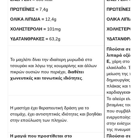
ΠΡΩΤΕΪΝΕΣ =
7,4g
ΠΡΩΤΕΪΝΕΣ =
ΟΛΙΚΑ ΛΙΠΙΔΙΑ =
12,4g
ΟΛΙΚΑ ΛΙΠΙΔΙΑ
ΧΟΛΗΣΤΕΡΟΛΗ =
101mg
ΧΟΛΗΣΤΕΡΟΛΗ
ΥΔΑΤΑΝΘΡΑΚΕΣ =
63,2g
ΥΔΑΤΑΝΘΡΑΚΕ
Πλούσια σε μ
λιπαρά οξέα κα
Το μαχλέπι δίνει την ιδιαίτερη μυρωδιά στο
Ε,
χάρη στο πρ
τσουρέκι και λόγω της κουμαρίνης και άλλων
ελαιόλαδο. Έτσι
πικρών ουσιών που περιέχει,
διαθέτει
μείωση της πιθ
χωνευτικές και τονωτικές ιδιότητες
.
δημιουργίας αθ
πλάκας και του 
καρδιαγγειακές 
Το αλεύρι είναι
βιταμίνες του σ
Η μαστίχα έχει θεραπευτική δράση για το
που συμβάλλου
στομάχι, έχει αντισηπτικές ιδιότητες και βοηθάει
ενεργοποίηση τ
στην επούλωση των πληγών.
στην ενίσχυση τ
της πνευματικής
Η μαγιά που προστίθεται στο
Πλούσιο σε ζά