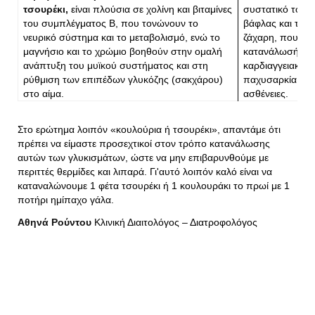
τσουρέκι,
είναι πλούσια σε χολίνη και βιταμίνες
συστατικό του 
του συμπλέγματος Β, που τονώνουν το
βάφλας και του 
νευρικό σύστημα και το μεταβολισμό, ενώ το
ζάχαρη, που η 
μαγνήσιο και το χρώμιο βοηθούν στην ομαλή
κατανάλωσή της 
ανάπτυξη του μυϊκού συστήματος και στη
καρδιαγγειακά, 
ρύθμιση των επιπέδων γλυκόζης (σακχάρου)
παχυσαρκία και 
στο αίμα.
ασθένειες.
Στο ερώτημα λοιπόν «κουλούρια ή τσουρέκι», απαντάμε ότι
πρέπει να είμαστε προσεχτικοί στον τρόπο κατανάλωσης
αυτών των γλυκισμάτων, ώστε να μην επιβαρυνθούμε με
περιττές θερμίδες και λιπαρά. Γι'αυτό λοιπόν καλό είναι να
καταναλώνουμε 1 φέτα τσουρέκι ή 1 κουλουράκι το πρωί με 1
ποτήρι ημίπαχο γάλα.
Αθηνά Ρούντου
Κλινική Διαιτολόγος – Διατροφολόγος