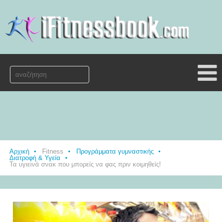
Αρχική
Fitness
Προγράμματα γυμναστικής
Διατροφή & Υγεία
Τα υγιεινά σνακ που μπορείς να φας πριν κοιμηθείς!