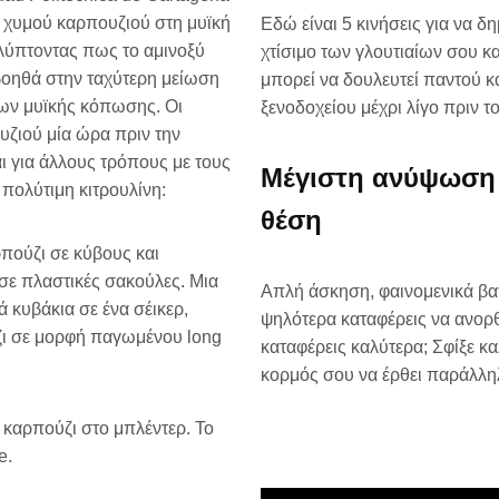
ου χυμού καρπουζιού στη μυϊκή
Εδώ είναι 5 κινήσεις για να δ
λύπτοντας πως το αμινοξύ
χτίσιμο των γλουτιαίων σου κα
 βοηθά στην ταχύτερη μείωση
μπορεί να δουλευτεί παντού κ
δων μυϊκής κόπωσης. Οι
ξενοδοχείου μέχρι λίγο πριν το
υζιού μία ώρα πριν την
ι για άλλους τρόπους με τους
Μέγιστη ανύψωση 
πολύτιμη κιτρουλίνη:
θέση
ρπούζι σε κύβους και
σε πλαστικές σακούλες. Μια
Απλή άσκηση, φαινομενικά βα
 κυβάκια σε ένα σέικερ,
ψηλότερα καταφέρεις να ανορθ
ζι σε μορφή παγωμένου long
καταφέρεις καλύτερα; Σφίξε κα
κορμός σου να έρθει παράλλη
καρπούζι στο μπλέντερ. Το
e.