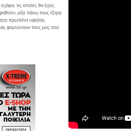
σχάρα, τις οποίες θα έχεις
ψηθούν, ρίξε πάνω τους έξτρα
παχη πρωτεΐνη υψηλής
ίδας φορτώνουν τους μυς σου