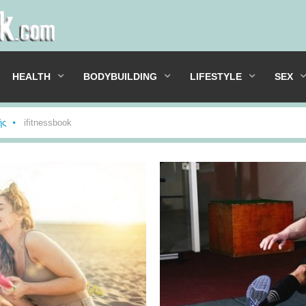
HEALTH
BODYBUILDING
LIFESTYLE
SEX
ής
ifitnessbook