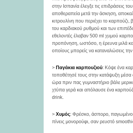
στην Ισπανία έλεγξε τις επιδράσεις τ
αποθεραπεία μετά την άσκηση, αποκα
κιτρουλίνη που περιέχει το καρπούζι,
του καρδιακού ρυθμού και των επιπέ
εθελοντές έλαβαν 500 ml χυμού καρπο
προπόνηση, ωστόσο, η έρευνα μιλά κα
οποίους μπορείς να καταναλώσεις την 
>
Παγάκια καρπουζιού
: Κόψε ένα κα
τοποθέτησέ τους στην κατάψυξη μέσα 
ώρα πριν πας γυμναστήριο βάλε μερικά
χτύπα γερά και απόλαυσε ένα καρπού
drink.
>
Χυμός
: Φρέσκο, άσπορο, παγωμένο 
πίνεις μονορούφι, σαν ρευστό smoothi