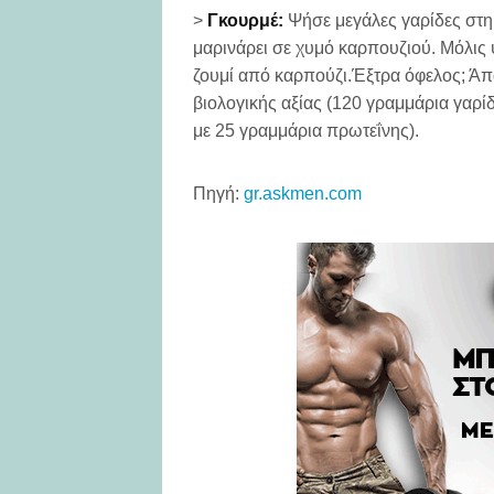
>
Γκουρμέ:
Ψήσε μεγάλες γαρίδες στη 
μαρινάρει σε χυμό καρπουζιού. Μόλις 
ζουμί από καρπούζι.Έξτρα όφελος; Ά
βιολογικής αξίας (120 γραμμάρια γαρ
με 25 γραμμάρια πρωτεΐνης).
Πηγή:
gr.askmen.com