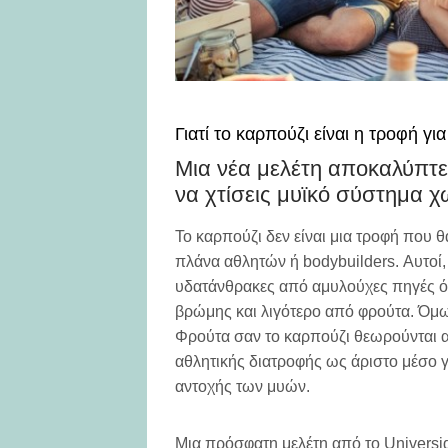
Γιατί το καρπούζι είναι η τροφή γ
Μια νέα μελέτη αποκαλύπτε
να χτίσεις μυϊκό σύστημα 
Το καρπούζι δεν είναι μια τροφή που θ
πλάνα αθλητών ή bodybuilders. Αυτοί
υδατάνθρακες από αμυλούχες πηγές όπ
βρώμης και λιγότερο από φρούτα. Όμω
Φρούτα σαν το καρπούζι θεωρούνται α
αθλητικής διατροφής ως άριστο μέσο 
αντοχής των μυών.
Μια πρόσφατη μελέτη από το Universi