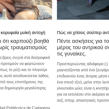
ια κορυφαία μυϊκή αντοχή
Πώς να χτίσεις σούπερ αν
ι ότι καρπούζι βοηθά
Πέντε ασκήσεις για το
χωρίς τραυματισμούς
μέρος του αντρικού σ
τις γυναίκες.
α βρεις συχνά στα διατροφικά
, προτιμούν να φορτώνουν
Προσπερνώντας αδιάφορα (;) τ
ως το ρύζι και το πλιγούρι
μαγνητίζονται από ένα ζευγάρ
ς αυτό αποδεικνύεται λάθος.
επιδεικνύει ένας άντρας μέσα
πό τους επιστήμονες της
ένα στενό τζιν), μείνε στην λε
για δημιουργία μεγαλύτερης
γλουτιαίοι μύες είναι η κινητ
για να εκτελέσει στο ακέραιο 
σεξ, σπορ, απαιτητικές προπο
dad Politécnica de Cartagena